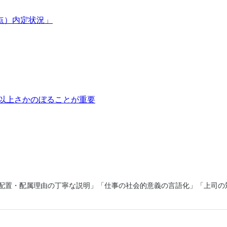
点
）
内
定
状
況
」
以
上
さ
か
の
ぼ
る
こ
と
が
重
要
 「配置・配属理由の丁寧な説明」「仕事の社会的意義の言語化」「上司