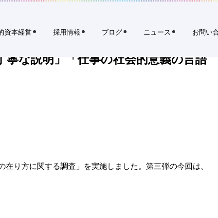
イ
規
ト
タ
の対話力」が個人の「キャリア自律意識」を高める
内
ブ
検
的資本経営
採用情報
ブログ
ニュース
お問い
索
で
開
の丁寧な説明」「仕事の社会的意義の言語
く
リ
ク
ル
ー
ト
ホ
ー
ル
の在り方に関する調査」を実施しました。第三弾の今回は、
デ
ィ
ン
グ
ス