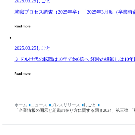
2025.03.25
しごと
調
査
就
就
職
プ
ロ
セ
ス
調
査
（
2
0
2
5
年
卒
）
「
2
0
2
5
年
3
月
度
（
卒
業
時
（2026
職
年
プ
R
e
a
d
m
o
r
e
卒）
ロ
「2025
セ
年
ス
3
2025.03.25
しごと
調
月
査
18
ミ
ミ
ド
ル
世
代
の
転
職
は
1
0
年
で
約
6
倍
へ
経
験
の
棚
卸
し
は
1
0
年
（2025
日
ド
年
時
ル
R
e
a
d
m
o
r
e
卒）
点
世
「2025
内
代
年
定
の
3
状
転
月
況」
職
ホーム
ニュース
プレスリリース
しごと
度
は
「企業情報の開示と組織の在り方に関する調査2024」第三弾
（卒
10
業
年
時
で
点）
約