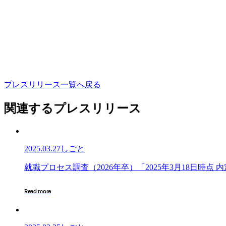
プ
レ
ス
リ
リ
ー
ス
一
覧
へ
戻
る
関連するプレスリリース
2025.03.27
しごと
就
就
職
プ
ロ
セ
ス
調
査
（
2
0
2
6
年
卒
）
「
2
0
2
5
年
3
月
1
8
日
時
点
内
職
プ
R
e
a
d
m
o
r
e
ロ
セ
ス