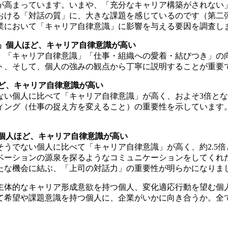
が高まっています。いまや、「充分なキャリア構築がされない
おける「対話の質」に、大きな課題を感じているのです（第二
業において「キャリア自律意識」に影響を与える要因を調査し
いる」個人ほど、キャリア自律意識が高い
、「キャリア自律意識」「仕事・組織への愛着・結びつき」の
ト、そして、個人の強みの観点から丁寧に説明することが重要
ほど、キャリア自律意識が高い
ない個人に比べて「キャリア自律意識」が高く、およそ3倍と
ィング（仕事の捉え方を変えること）の重要性を示しています
た」個人ほど、キャリア自律意識が高い
うでない個人に比べて「キャリア自律意識」が高く、約2.5
ベーションの源泉を探るようなコミュニケーションをしてくれ
たな機会に結ぶ、「上司の対話力」の重要性が明らかになりま
主体的なキャリア形成意欲を持つ個人、変化適応行動を望む個
て希望や課題意識を持つ個人に、企業がいかに向き合うか。全