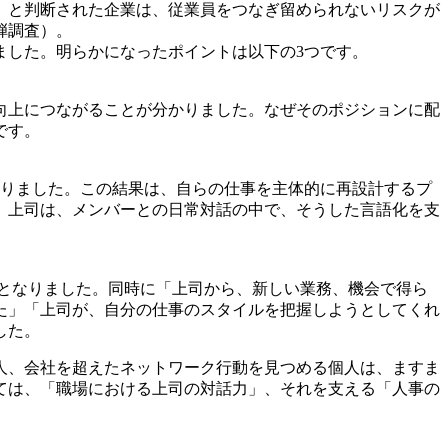
」と判断された企業は、従業員をつなぎ留められないリスクが
の
弾調査）。
サ
ました。明らかになったポイントは以下の3つです。
イ
ト
向上につながることが分かりました。なぜそのポジションに配
は
です。
こ
ち
ら
なりました。この結果は、自らの仕事を主体的に再設計するプ
。上司は、メンバーとの日常対話の中で、そうした言語化を支
倍となりました。同時に「上司から、新しい業務、機会で得ら
た」「上司が、自分の仕事のスタイルを把握しようとしてくれ
した。
人、会社を超えたネットワーク行動を見つめる個人は、ますま
ては、「職場における上司の対話力」、それを支える「人事の