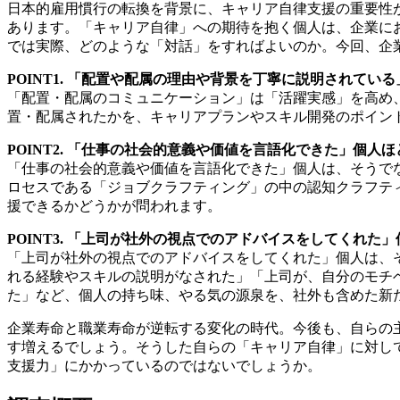
日本的雇用慣行の転換を背景に、キャリア自律支援の重要性
あります。「キャリア自律」への期待を抱く個人は、企業に
では実際、どのような「対話」をすればよいのか。今回、企
POINT1. 「配置や配属の理由や背景を丁寧に説明されて
「配置・配属のコミュニケーション」は「活躍実感」を高め
置・配属されたかを、キャリアプランやスキル開発のポイン
POINT2. 「仕事の社会的意義や価値を言語化できた」個人
「仕事の社会的意義や価値を言語化できた」個人は、そうで
ロセスである「ジョブクラフティング」の中の認知クラフテ
援できるかどうかが問われます。
POINT3. 「上司が社外の視点でのアドバイスをしてくれ
「上司が社外の視点でのアドバイスをしてくれた」個人は、そ
れる経験やスキルの説明がなされた」「上司が、自分のモチ
た」など、個人の持ち味、やる気の源泉を、社外も含めた新
企業寿命と職業寿命が逆転する変化の時代。今後も、自らの
す増えるでしょう。そうした自らの「キャリア自律」に対し
支援力」にかかっているのではないでしょうか。