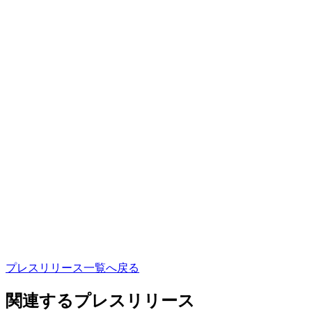
プ
レ
ス
リ
リ
ー
ス
一
覧
へ
戻
る
関連するプレスリリース