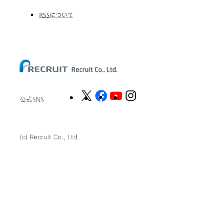
The CSI Companies, Inc.
け
RSSについて
合
Chandler Macleod Group Limited
い
と
Peoplebank Hong Kong
コ
ロ
コ
ロ
変
わ
公式SNS
る
表
情
(c) Recruit Co., Ltd.
に
注
目！