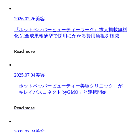
2026.02.26
美容
『ホ
『
ホ
ッ
ト
ペ
ッ
パ
ー
ビ
ュ
ー
テ
ィ
ー
ワ
ー
ク
』
求
人
掲
載
無
料
ッ
化
完
全
成
果
報
酬
型
で
採
用
に
か
か
る
費
用
負
担
を
軽
減
ト
ペ
R
e
a
d
m
o
r
e
ッ
パ
ー
ビ
2025.07.04
美容
ュ
ー
「ホ
「
ホ
ッ
ト
ペ
ッ
パ
ー
ビ
ュ
ー
テ
ィ
ー
美
容
ク
リ
ニ
ッ
ク
」
が
テ
ッ
「
キ
レ
イ
パ
ス
コ
ネ
ク
ト
b
y
G
M
O
」
と
連
携
開
始
ィ
ト
ー
ペ
R
e
a
d
m
o
r
e
ワ
ッ
ー
パ
ク』
ー
求
ビ
2025.03.24
美容