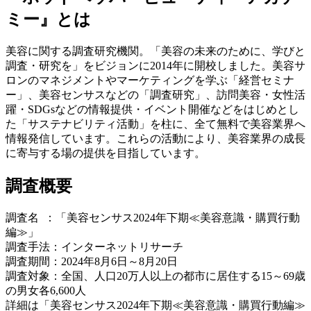
ミー』とは
美容に関する調査研究機関。「美容の未来のために、学びと
調査・研究を」をビジョンに2014年に開校しました。美容サ
ロンのマネジメントやマーケティングを学ぶ「経営セミナ
ー」、美容センサスなどの「調査研究」、訪問美容・女性活
躍・SDGsなどの情報提供・イベント開催などをはじめとし
た「サステナビリティ活動」を柱に、全て無料で美容業界へ
情報発信しています。これらの活動により、美容業界の成長
に寄与する場の提供を目指しています。
調査概要
調査名 ：「美容センサス2024年下期≪美容意識・購買行動
編≫」
調査手法：インターネットリサーチ
調査期間：2024年8月6日～8月20日
調査対象：全国、人口20万人以上の都市に居住する15～69歳
の男女各6,600人
詳細は「美容センサス2024年下期≪美容意識・購買行動編≫