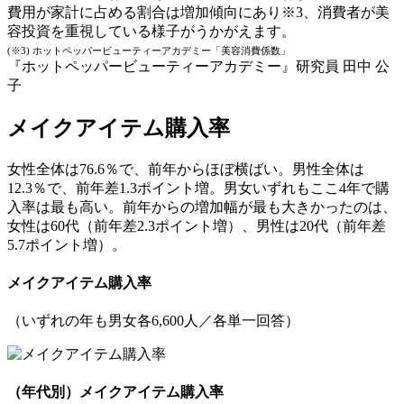
費用が家計に占める割合は増加傾向にあり※3、消費者が美
容投資を重視している様子がうかがえます。
(※3) ホットペッパービューティーアカデミー「美容消費係数」
『ホットペッパービューティーアカデミー』研究員 田中 公
子
メイクアイテム購入率
女性全体は76.6％で、前年からほぼ横ばい。男性全体は
12.3％で、前年差1.3ポイント増。男女いずれもここ4年で購
入率は最も高い。前年からの増加幅が最も大きかったのは、
女性は60代（前年差2.3ポイント増）、男性は20代（前年差
5.7ポイント増）。
メイクアイテム購入率
（いずれの年も男女各6,600人／各単一回答）
（年代別）メイクアイテム購入率