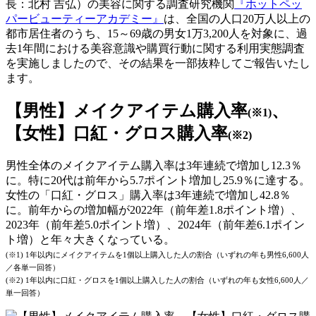
長：北村 吉弘）の美容に関する調査研究機関
『ホットペッ
パービューティーアカデミー』
は、全国の人口20万人以上の
都市居住者のうち、15～69歳の男女1万3,200人を対象に、過
去1年間における美容意識や購買行動に関する利用実態調査
を実施しましたので、その結果を一部抜粋してご報告いたし
ます。
【男性】メイクアイテム購入率
、
(※1)
【女性】口紅・グロス購入率
(※2)
男性全体のメイクアイテム購入率は3年連続で増加し12.3％
に。特に20代は前年から5.7ポイント増加し25.9％に達する。
女性の「口紅・グロス」購入率は3年連続で増加し42.8％
に。前年からの増加幅が2022年（前年差1.8ポイント増）、
2023年（前年差5.0ポイント増）、2024年（前年差6.1ポイン
ト増）と年々大きくなっている。
(※1) 1年以内にメイクアイテムを1個以上購入した人の割合（いずれの年も男性6,600人
／各単一回答）
(※2) 1年以内に口紅・グロスを1個以上購入した人の割合（いずれの年も女性6,600人／
単一回答）