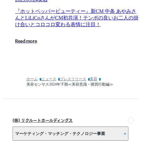
人
ュ
掲
ー
『ホ
『
ホ
ッ
ト
ペ
ッ
パ
ー
ビ
ュ
ー
テ
ィ
ー
』
新
C
M
中
条
あ
や
み
さ
載
テ
ッ
ん
と
L
i
L
i
C
o
さ
ん
が
C
M
初
共
演
！
テ
ン
ポ
の
良
い
お
二
人
の
掛
無
ィ
ト
け
合
い
と
コ
ロ
コ
ロ
変
わ
る
表
情
に
注
目
！
料
ー
ペ
化
美
ッ
R
e
a
d
m
o
r
e
完
容
パ
全
ク
ー
成
リ
ビ
果
ニ
ュ
報
ッ
ー
酬
ク」
テ
ホーム
ニュース
プレスリリース
美容
型
が
ィ
美容センサス2024年下期≪美容意識・購買行動編≫
で
「キ
ー』
採
レ
新
用
イ
CM
に
中
パ
か
条
ス
(株) リクルートホールディングス
か
あ
コ
る
や
ネ
マーケティング・マッチング・テクノロジー事業
費
み
ク