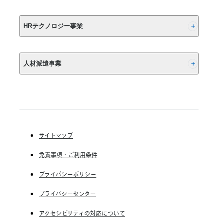
用
さ
ト
負
ん
byGMO」
(株) リクルート
担
と
と
HRテクノロジー事業
を
LiLiCo
連
さ
軽
携
ん
減
(株) インディードリクルートパートナーズ
開
が
始
人材派遣事業
(株) インディードリクルートテクノロジーズ
CM
初
Indeed, Inc.
RGF Staffing B.V.
共
演！
RGF OHR USA, INC.
(株) リクルートスタッフィング
テ
ン
(株) スタッフサービス・ホールディングス
ポ
サイトマップ
RGF Staffing France SAS
の
良
免責事項・ご利用条件
RGF Staffing Germany GmbH
い
お
RGF Staffing the Netherlands B.V.
プライバシーポリシー
二
Unique NV
人
プライバシーセンター
の
Staffmark Group, LLC
アクセシビリティの対応について
掛