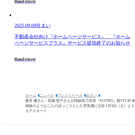
R
e
a
d
m
o
r
e
終
ら
了
ぶ
の
CLOUD」
お
と
2025.09.09
住まい
知
デ
ら
ー
不
不
動
産
会
社
向
け
『
ホ
ー
ム
ペ
ー
ジ
サ
ー
ビ
ス
』
、
『
ホ
ー
ム
せ
タ
動
ペ
ー
ジ
サ
ー
ビ
ス
プ
ラ
ス
』
サ
ー
ビ
ス
提
供
終
了
の
お
知
ら
せ
連
産
携
会
R
e
a
d
m
o
r
e
を
社
開
向
始
け
『ホ
ー
ム
ホーム
ニュース
プレスリリース
住まい
ペ
蒼井 優さん・田畑 智子さんが姉妹役で共演『SUUMO』新TVCM 
ー
姉妹のような二人のほっこりとした空気感に注目 1月4日（土）よ
エアスタート
ジ
サ
ー
ビ