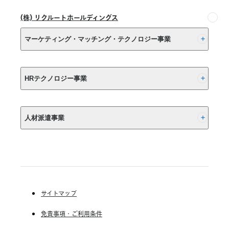
ス』、
『ホ
(株) リクルートホールディングス
ー
ム
マーケティング・マッチング・テクノロジー事業
ペ
ー
(株) リクルート
ジ
HRテクノロジー事業
サ
ー
ビ
(株) インディードリクルートパートナーズ
ス
人材派遣事業
プ
(株) インディードリクルートテクノロジーズ
ラ
Indeed, Inc.
ス』
RGF Staffing B.V.
サ
RGF OHR USA, INC.
(株) リクルートスタッフィング
ー
ビ
(株) スタッフサービス・ホールディングス
ス
サイトマップ
提
RGF Staffing France SAS
供
免責事項・ご利用条件
RGF Staffing Germany GmbH
終