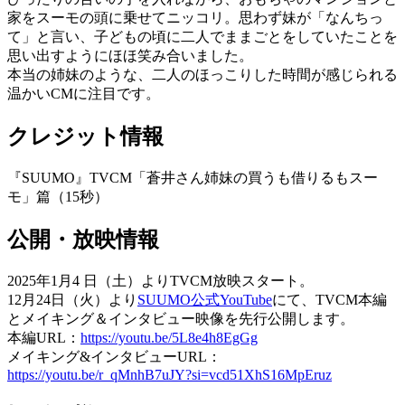
家をスーモの頭に乗せてニッコリ。思わず妹が「なんちっ
て」と言い、子どもの頃に二人でままごとをしていたことを
思い出すようにほほ笑み合いました。
本当の姉妹のような、二人のほっこりした時間が感じられる
温かいCMに注目です。
クレジット情報
『SUUMO』TVCM「蒼井さん姉妹の買うも借りるもスー
モ」篇（15秒）
公開・放映情報
2025年1月4 日（土）よりTVCM放映スタート。
12月24日（火）より
SUUMO公式YouTube
にて、TVCM本編
とメイキング＆インタビュー映像を先行公開します。
本編URL：
https://youtu.be/5L8e4h8EgGg
メイキング&インタビューURL：
https://youtu.be/r_qMnhB7uJY?si=vcd51XhS16MpEruz