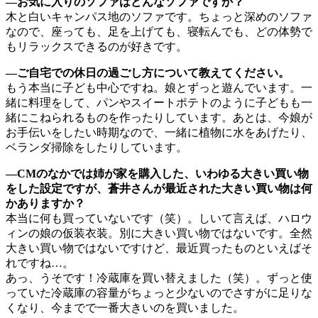
―お気に入りのソファはどんなソファですか？
木と白いキャンパス地のソファです。ちょっと深めのソファ
なので、座っても、足を上げても、寝転んでも、どの体勢で
もリラックスできるのが好きです。
―ご自宅での休日の過ごし方について教えてください。
もう本当に子ども中心ですね。娘とずっと遊んでいます。一
緒に料理をして、パンやスイートポテトのように子どもも一
緒にこねられるものを作ったりしています。あとは、今娘が
お手伝いをしたい時期なので、一緒に植物に水をあげたり、
ベランダ掃除をしたりしています。
―CMのなかでは姉が家を購入した、いわゆる大きい買い物
をした設定ですが、蒼井さんが最近された大きい買い物は何
かありますか？
本当に何も買っていないです（笑）。しいて言えば、ハロウ
ィンの娘の仮装衣装。別に大きい買い物ではないです。全然
大きい買い物ではないですけど、最近買ったものといえばそ
れですね…。
あっ、うそです！冷蔵庫を買い替えました（笑）。ずっと使
っていた冷蔵庫の容量がちょっと少ないのでさすがに足りな
くなり、今までで一番大きいのを買いました。