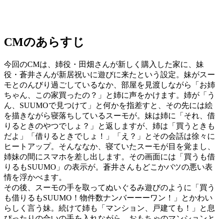
CMのあらすじ
今回のCMは、姉役・田畑さんが新しく購入した家に、妹
役・蒼井さんが新居祝いに遊びに来たという設定。妹がスー
モとのんびり過ごしているなか、部屋を見渡しながら「お姉
ちゃん、この家買ったの？」と姉に声をかけます。姉が「う
ん、SUUMOで見つけて」と何かを指差すと、その先には絵
を描きながら寝落ちしているスーモが。妹は姉に「それ、借
りるときのやつでしょ？」と返しますが、姉は「買うときも
だよ」「借りるときでしょ！」「え？」とその会話は徐々に
ヒートアップ。そんななか、寝ていたスーモが目を覚まし、
姉妹の間にスマホを差し出します。その画面には「買うも借
りるもSUUMO」の表示が。蒼井さんもどこかバツの悪い表
情を浮かべます。
その後、スーモの手を取ってぬいぐるみ遊びのように「買う
も借りるもSUUMO！物件数ナンバーーーワン！」とかわい
らしく言う妹。続けて姉も「マンション、戸建ても！」と息
ぴったりの合いの手を入れながら、おもちゃのマンションと