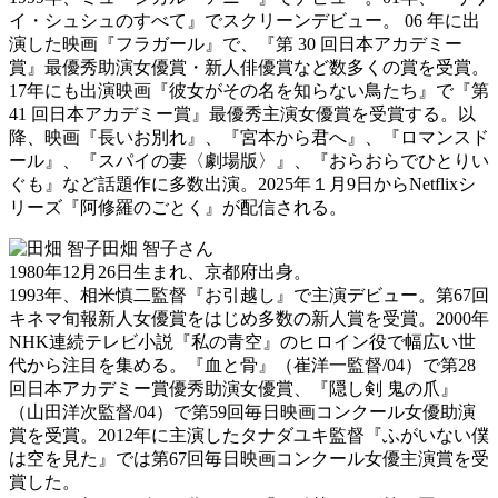
イ・シュシュのすべて』でスクリーンデビュー。 06 年に出
演した映画『フラガール』で、『第 30 回日本アカデミー
賞』最優秀助演女優賞・新人俳優賞など数多くの賞を受賞。
17年にも出演映画『彼女がその名を知らない鳥たち』で『第
41 回日本アカデミー賞』最優秀主演女優賞を受賞する。以
降、映画『長いお別れ』、『宮本から君へ』、『ロマンスド
ール』、『スパイの妻〈劇場版〉』、『おらおらでひとりい
ぐも』など話題作に多数出演。2025年１月9日からNetflixシ
リーズ『阿修羅のごとく』が配信される。
田畑 智子さん
1980年12月26日生まれ、京都府出身。
1993年、相米慎二監督『お引越し』で主演デビュー。第67回
キネマ旬報新人女優賞をはじめ多数の新人賞を受賞。2000年
NHK連続テレビ小説『私の青空』のヒロイン役で幅広い世
代から注目を集める。『血と骨』（崔洋一監督/04）で第28
回日本アカデミー賞優秀助演女優賞、『隠し剣 鬼の爪』
（山田洋次監督/04）で第59回毎日映画コンクール女優助演
賞を受賞。2012年に主演したタナダユキ監督『ふがいない僕
は空を見た』では第67回毎日映画コンクール女優主演賞を受
賞した。