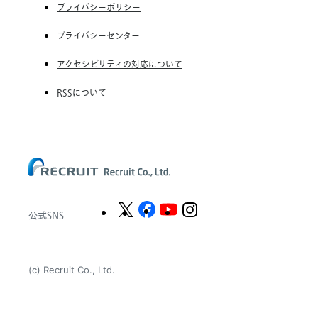
了
RGF Staffing the Netherlands B.V.
プライバシーポリシー
の
Unique NV
お
プライバシーセンター
知
Staffmark Group, LLC
ら
アクセシビリティの対応について
せ
The CSI Companies, Inc.
RSSについて
Chandler Macleod Group Limited
Peoplebank Hong Kong
公式SNS
(c) Recruit Co., Ltd.