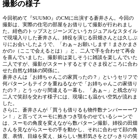
撮影の様子
今回初めて『SUUMO』のCMに出演する蒼井さん。今回の
撮影は、実際の住宅の部屋をお借りして撮影が行われまし
た。紺色のトップスとジーンズというカジュアルなスタイル
で現場入りした蒼井さん。姉役を演じる田畑さんとは久しぶ
りにお会いしたようで、「わぁ～お願いします！まさかまさ
かの♪（ここで会えるとは）」と、二人で手を合わせて再会
を喜んでいました。撮影前は楽しそうに雑談を楽しんでいた
二人ですが、撮影がスタートするとすぐさま役どころに合わ
せた自然な姉妹の関係に。
蒼井さんは「お姉ちゃんこの家買ったの？」というセリフで
何パターンもテイクを重ねるなかで「お姉ちゃんこの家借り
たの？」とうっかり間違える一幕も。「あぁ～」と残念がり
二人で笑顔を交わす様子には、現場にも温かい空気が流れま
した。
さらに、蒼井さんが「買うも借りるも物件数ナンバーーーワ
ン！」と言ってスーモに抱きつき顎をのせているシーンで
は、スーモの角度を変えながら数パターン撮影。姉役の田畑
さんを見ながらスーモの手を動かし、それに合わせて顔の角
度、表情、目線を変え、妹らしい無邪気さをとびっきりの笑