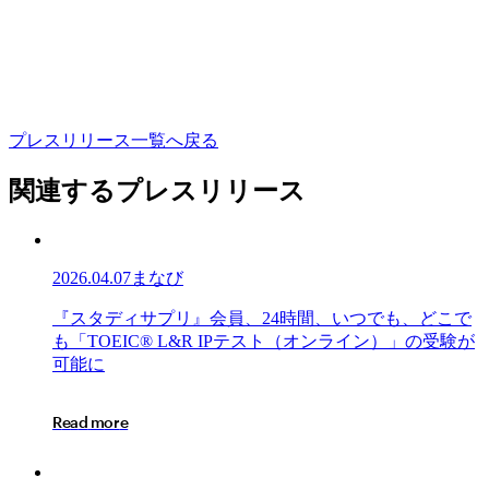
プ
レ
ス
リ
リ
ー
ス
一
覧
へ
戻
る
関連するプレスリリース
2026.04.07
まなび
『ス
『
ス
タ
デ
ィ
サ
プ
リ
』
会
員
、
2
4
時
間
、
い
つ
で
も
、
ど
こ
で
タ
も
「
T
O
E
I
C
®
L
&
R
I
P
テ
ス
ト
（
オ
ン
ラ
イ
ン
）
」
の
受
験
が
デ
可
能
に
ィ
サ
R
e
a
d
m
o
r
e
プ
リ』
会