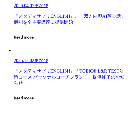
員、
2026.04.07
まなび
24
時
『ス
『
ス
タ
デ
ィ
サ
プ
リ
E
N
G
L
I
S
H
』
、
「
双
方
向
型
A
I
英
会
話
」
間、
タ
機
能
を
全
主
要
講
座
に
提
供
開
始
い
デ
つ
ィ
R
e
a
d
m
o
r
e
で
サ
も、
プ
ど
リ
こ
ENGLISH』、
2025.12.02
まなび
で
「双
も
方
『ス
『
ス
タ
デ
ィ
サ
プ
リ
E
N
G
L
I
S
H
』
「
T
O
E
I
C
®
L
&
R
T
E
S
T
対
「TOEIC®
向
タ
策
コ
ー
ス
パ
ー
ソ
ナ
ル
コ
ー
チ
プ
ラ
ン
」
、
提
供
終
了
の
お
知
L&R
型
デ
ら
せ
IP
AI
ィ
テ
英
サ
ス
R
e
a
d
m
o
r
e
会
プ
ト
話」
リ
（オ
機
ENGLISH』
ン
能
「TOEIC®
ラ
を
L&R
イ