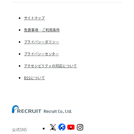
(株) リクルートスタッフィング
お
(株) スタッフサービス・ホールディングス
知
ら
サイトマップ
RGF Staffing France SAS
せ
免責事項・ご利用条件
RGF Staffing Germany GmbH
RGF Staffing the Netherlands B.V.
プライバシーポリシー
Unique NV
プライバシーセンター
Staffmark Group, LLC
アクセシビリティの対応について
The CSI Companies, Inc.
RSSについて
Chandler Macleod Group Limited
Peoplebank Hong Kong
公式SNS