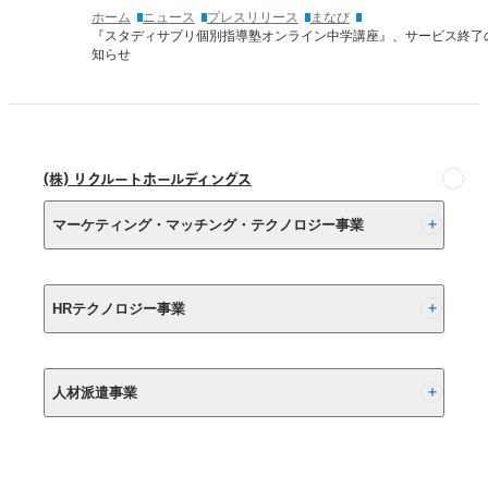
全
TEST
ン）」
ホーム
ニュース
プレスリリース
まなび
対
主
『スタディサプリ個別指導塾オンライン中学講座』、サービス終了
の
策
要
知らせ
受
コ
講
験
ー
座
が
ス
に
可
パ
提
能
ー
供
(株) リクルートホールディングス
に
ソ
開
ナ
始
マーケティング・マッチング・テクノロジー事業
ル
コ
ー
(株) リクルート
チ
HRテクノロジー事業
プ
ラ
(株) インディードリクルートパートナーズ
ン」、
提
人材派遣事業
(株) インディードリクルートテクノロジーズ
供
終
Indeed, Inc.
RGF Staffing B.V.
了
RGF OHR USA, INC.
の