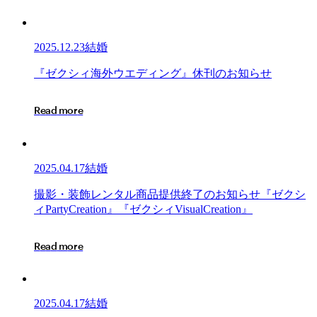
2025.12.23
結婚
『ゼ
『
ゼ
ク
シ
ィ
海
外
ウ
エ
デ
ィ
ン
グ
』
休
刊
の
お
知
ら
せ
ク
シ
R
e
a
d
m
o
r
e
ィ
海
外
ウ
2025.04.17
結婚
エ
デ
撮
撮
影
・
装
飾
レ
ン
タ
ル
商
品
提
供
終
了
の
お
知
ら
せ
『
ゼ
ク
シ
ィ
影・
ィ
P
a
r
t
y
C
r
e
a
t
i
o
n
』
『
ゼ
ク
シ
ィ
V
i
s
u
a
l
C
r
e
a
t
i
o
n
』
ン
装
グ』
飾
R
e
a
d
m
o
r
e
休
レ
刊
ン
の
タ
お
ル
2025.04.17
結婚
知
商