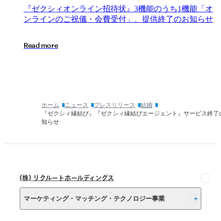
ら
品
『ゼ
『
ゼ
ク
シ
ィ
オ
ン
ラ
イ
ン
招
待
状
』
3
機
能
の
う
ち
1
機
能
「
オ
せ
提
ク
ン
ラ
イ
ン
の
ご
祝
儀
・
会
費
受
付
」
、
提
供
終
了
の
お
知
ら
せ
供
シ
終
ィ
R
e
a
d
m
o
r
e
了
オ
の
ン
お
ラ
知
イ
ら
ン
せ
招
ホーム
ニュース
プレスリリース
結婚
『ゼ
待
『ゼクシィ縁結び』『ゼクシィ縁結びエージェント』サービス終了
ク
状』
知らせ
シ
3
機
ィ
能
PartyCreation』
の
『ゼ
う
ク
(株) リクルートホールディングス
ち
シ
1
ィ
マーケティング・マッチング・テクノロジー事業
機
VisualCreation』
能