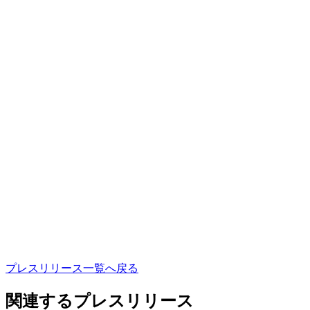
プ
レ
ス
リ
リ
ー
ス
一
覧
へ
戻
る
関連するプレスリリース