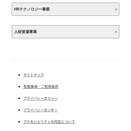
「オ
(株) リクルート
ン
HRテクノロジー事業
ラ
イ
(株) インディードリクルートパートナーズ
ン
の
人材派遣事業
(株) インディードリクルートテクノロジーズ
ご
祝
Indeed, Inc.
RGF Staffing B.V.
儀・
RGF OHR USA, INC.
会
(株) リクルートスタッフィング
費
(株) スタッフサービス・ホールディングス
受
付」、
サイトマップ
RGF Staffing France SAS
提
免責事項・ご利用条件
供
RGF Staffing Germany GmbH
終
RGF Staffing the Netherlands B.V.
プライバシーポリシー
了
の
Unique NV
プライバシーセンター
お
Staffmark Group, LLC
知
アクセシビリティの対応について
ら
The CSI Companies, Inc.
せ