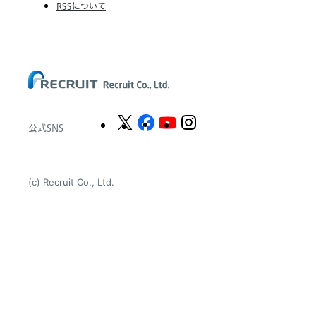
RSSについて
Chandler Macleod Group Limited
Peoplebank Hong Kong
公式SNS
(c) Recruit Co., Ltd.