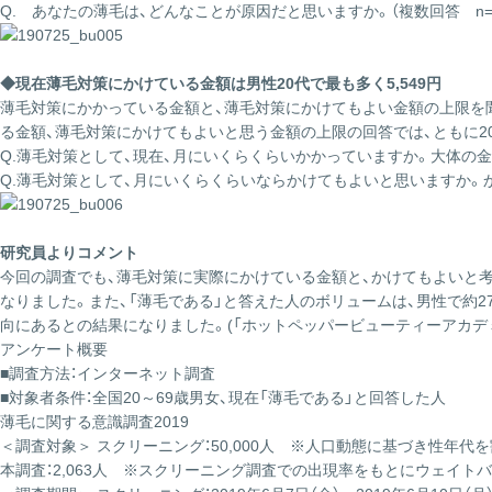
Q. あなたの薄毛は、どんなことが原因だと思いますか。（複数回答 n=男性：
◆現在薄毛対策にかけている金額は男性20代で最も多く5,549円
薄毛対策にかかっている金額と、薄毛対策にかけてもよい金額の上限を
る金額、薄毛対策にかけてもよいと思う金額の上限の回答では、ともに2
Q.薄毛対策として、現在、月にいくらくらいかかっていますか。大体の金額をお
Q.薄毛対策として、月にいくらくらいならかけてもよいと思いますか。かけて
研究員よりコメント
今回の調査でも、薄毛対策に実際にかけている金額と、かけてもよいと考え
なりました。また、「薄毛である」と答えた人のボリュームは、男性で約2
向にあるとの結果になりました。(「ホットペッパービューティーアカデミ
アンケート概要
■調査方法：インターネット調査
■対象者条件：全国20～69歳男女、現在「薄毛である」と回答した人
薄毛に関する意識調査2019
＜調査対象＞ スクリーニング：50,000人 ※人口動態に基づき性年代
本調査：2,063人 ※スクリーニング調査での出現率をもとにウェイト