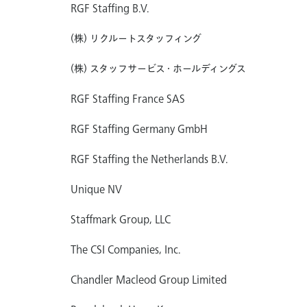
RGF Staffing B.V.
(株) リクルートスタッフィング
(株) スタッフサービス・ホールディングス
RGF Staffing France SAS
RGF Staffing Germany GmbH
RGF Staffing the Netherlands B.V.
Unique NV
Staffmark Group, LLC
The CSI Companies, Inc.
Chandler Macleod Group Limited