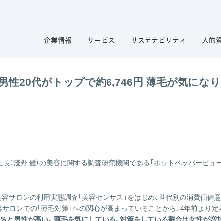
企業情報
サービス
サステナビリティ
人的
20代がトップで約6,746円 薄毛が気になり始
長：淺野 健）の美容に関する調査研究機関である「ホットペッパービュー
美容サロンの利用実態調査「美容センサス」をはじめ、世代別の消費価値
サロンでの「薄毛対策」への関心が高まっていることから、4年前より定
10％と男性が高い。薄毛を気にしている、対策をしている割合は女性が増