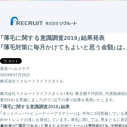
「薄毛に関する意識調査2019」結果発表
「薄毛対策に毎月かけてもよいと思う金額」は、男性
美容・ヘルスケア
2019年07月25日
株式会社リクルートライフスタイル
株式会社リクルートライフスタイル（本社：東京都千代田区、代表取締役社
査2019」を実施しましたので、以下の通り結果を発表いたします。
「薄毛に関する意識調査2019」結果
「ホットペッパービューティーアカデミー」は、半年に1回実施している
向やトレンドの兆しを発信しています。薄毛に関しては、男女ともに美容
◆自身が「薄毛である」と答えた人のボリュームは男性約27％、女性約