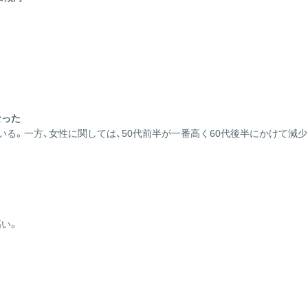
ス
の
サ
イ
ト
は
こ
ち
なった
ら
る。一方、女性に関しては、50代前半が一番高く60代後半にかけて減少
い。