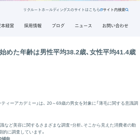
リ
ク
ル
ー
ト
ホ
ー
ル
デ
ィ
ン
グ
ス
の
サ
イ
ト
は
こ
ち
ら
サ
イ
ト
内
検
索
新
サ
規
イ
資本経営
採用情報
ブログ
ニュース
お問い合わせ
タ
ト
ブ
内
で
検
開
索
めた年齢は男性平均38.2歳、女性平均41.4歳
く
リ
ク
ル
ー
ト
ホ
ー
ティーアカデミー」は、 20～69歳の男女を対象に「薄毛に関する意識調
ル
デ
ィ
意識など美容に関するさまざまな調査・分析、そこから見えた消費者の動
ン
期的に調査しています。
グ
加傾向