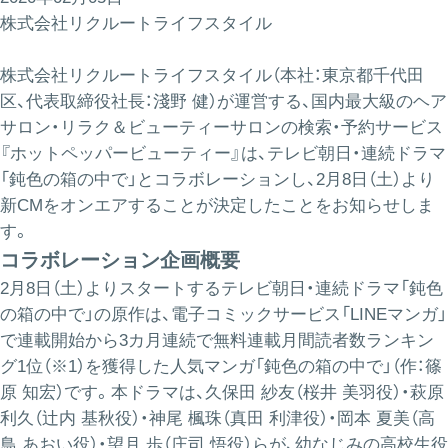
株式会社リクルートライフスタイル
株式会社リクルートライフスタイル（本社：東京都千代田
区、代表取締役社長：淺野 健）が運営する、国内最大級のヘア
サロン・リラク＆ビューティーサロンの検索・予約サービス
『ホットペッパービューティー』は、テレビ朝日・連続ドラマ
「鈍色の箱の中で」とコラボレーションし、2月8日（土）より
新CMをオンエアすることが決定したことをお知らせしま
す。
コラボレーション企画概要
2月8日（土）よりスタートするテレビ朝日・連続ドラマ「鈍色
の箱の中で」の原作は、電子コミックサービス「LINEマンガ」
で連載開始から3カ月連続で無料連載月間読者数ランキン
グ1位（※1）を獲得した人気マンガ「鈍色の箱の中で」（作：篠
原 知宏）です。本ドラマは、久保田 紗友（桜井 美羽役）・萩原
利久（辻内 基秋役）・神尾 楓珠（真田 利津役）・岡本 夏美（高
鳥 あおい役）・望月 歩（庄司 悟役）らが、幼なじみの高校生役