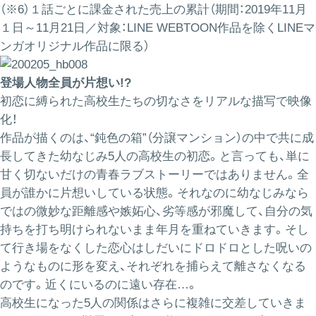
（※6）１話ごとに課金された売上の累計（期間：2019年11月
１日～11月21日／対象：LINE WEBTOON作品を除くLINEマ
ンガオリジナル作品に限る）
登場人物全員が片想い!?
初恋に縛られた高校生たちの切なさをリアルな描写で映像
化！
作品が描くのは、“鈍色の箱”（分譲マンション）の中で共に成
長してきた幼なじみ5人の高校生の初恋。と言っても、単に
甘く切ないだけの青春ラブストーリーではありません。全
員が誰かに片想いしている状態。それなのに幼なじみなら
ではの微妙な距離感や嫉妬心、劣等感が邪魔して、自分の気
持ちを打ち明けられないまま年月を重ねていきます。そし
て行き場をなくした恋心はしだいにドロドロとした呪いの
ようなものに形を変え、それぞれを捕らえて離さなくなる
のです。近くにいるのに遠い存在…。
高校生になった5人の関係はさらに複雑に交差していきま