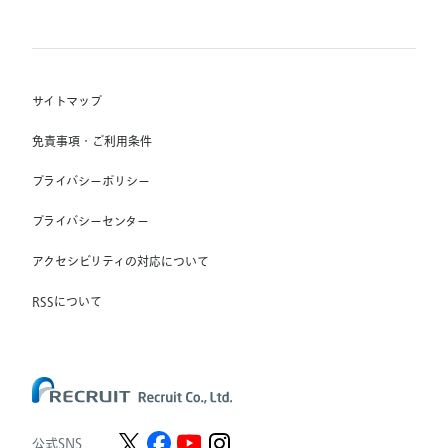
(株) インディードリクルートテクノロジーズ
RGF Staffing B.V.
Indeed, Inc.
(株) リクルートスタッフィング
RGF OHR USA, INC.
(株) スタッフサービス・ホールディングス
サイトマップ
RGF Staffing France SAS
免責事項・ご利用条件
RGF Staffing Germany GmbH
プライバシーポリシー
RGF Staffing the Netherlands B.V.
プライバシーセンター
Unique NV
アクセシビリティの対応について
Staffmark Group, LLC
The CSI Companies, Inc.
RSSについて
Chandler Macleod Group Limited
Peoplebank Hong Kong
公式SNS