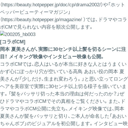
（
https://beauty.hotpepper.jp/doc/cp/drama2002/
）や「ホット
ペッパービューティーマガジン」
（
https://beauty.hotpepper.jp/magazine/
）では、ドラマやコラ
ボCMで見られない内容を順次公開します。
[コラボCM]
岡本 夏美さんが、実際に30センチ以上髪を切るシーンに注
目！ メイキング映像やインタビュー映像も公開。
コラボCMでは、恋人はいるが本当に好きな人とはうまくい
かず心にぽっかり穴が空いている高鳥 あおい役の岡本 夏
美さんが「少しだけ、生まれ変わろう。」と思い立ってロング
ヘアを美容室で実際に30センチ以上切る様子を描いていま
す。「髪をバッサリ切った本当の理由は何だったのか？」ぜ
ひドラマやコラボCMでその真相をご覧ください。また、ド
ラマやコラボCM公開に先立ち、メイキング映像では、岡本
夏美さんが髪をバッサリと切り、ご本人が命名した「あおい
ちゃんボブ」のビジュアルを初公開します。インタビュー映