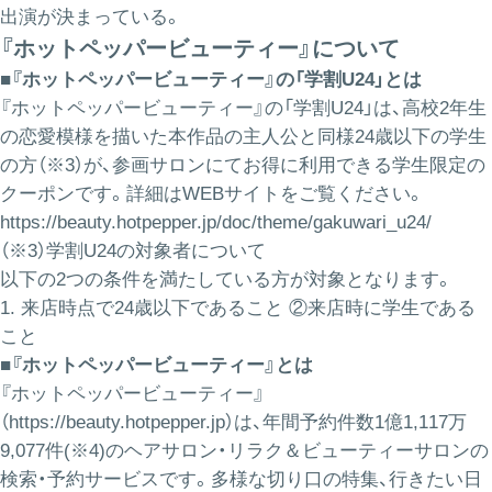
出演が決まっている。
『ホットペッパービューティー』について
■『ホットペッパービューティー』の「学割U24」とは
『ホットペッパービューティー』の「学割U24」は、高校2年生
の恋愛模様を描いた本作品の主人公と同様24歳以下の学生
の方（※3）が、参画サロンにてお得に利用できる学生限定の
クーポンです。詳細はWEBサイトをご覧ください。
https://beauty.hotpepper.jp/doc/theme/gakuwari_u24/
（※3）学割U24の対象者について
以下の2つの条件を満たしている方が対象となります。
1. 来店時点で24歳以下であること ②来店時に学生である
こと
■『ホットペッパービューティー』とは
『ホットペッパービューティー』
（
https://beauty.hotpepper.jp
）は、年間予約件数1億1,117万
9,077件(※4)のヘアサロン・リラク＆ビューティーサロンの
検索・予約サービスです。多様な切り口の特集、行きたい日