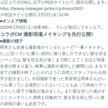
上記コラボCMは、以下の特設サイトにて、順次公開します。
https://beauty.hotpepper.jp/doc/cp/drama2002/
※特設サイト公開日 2月5日（水）10:00
■オンエア情報
2020年2月8日（土）深夜3時～ テレビ朝日にてオンエア。
コラボCM 撮影現場メイキングを先行公開！
■撮影の様子
岡本さん自身も撮影後のインタビューで「一番ドキドキし
た」と語っていた通り、絶対に撮り直しができない髪を切る
シーンでは、髪を切る音が遠くまで聞こえてくるほど現場
全体が静まり返り、無事に撮影が成功した瞬間には、まるで
全ての撮影が終了したかのように自然とスタッフからも拍
手が起きました。今回撮影で使った美容室は岡本さんがい
つも通っている場所だったということもあって終始リラッ
クスした様子で撮影が進みました。また髪を切った後のす
ごくスッキリした表情も印象的で、髪を切る前と切った後
の表情の違いも必見です。