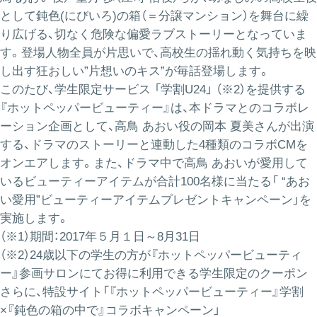
として鈍色(にびいろ)の箱（＝分譲マンション）を舞台に繰
り広げる、切なく危険な偏愛ラブストーリーとなっていま
す。登場人物全員が片思いで、高校生の揺れ動く気持ちを映
し出す狂おしい”片想いのキス”が毎話登場します。
このたび、学生限定サービス 「学割U24」 （※2）を提供する
『ホットペッパービューティー』は、本ドラマとのコラボレ
ーション企画として、高鳥 あおい役の岡本 夏美さんが出演
する、ドラマのストーリーと連動した4種類のコラボCMを
オンエアします。また、ドラマ中で高鳥 あおいが愛用して
いるビューティーアイテムが合計100名様に当たる「 “あお
い愛用”ビューティーアイテムプレゼントキャンペーン」を
実施します。
（※1）期間：2017年５月１日～8月31日
（※2）24歳以下の学生の方が『ホットペッパービューティ
ー』参画サロンにてお得に利用できる学生限定のクーポン
さらに、特設サイト「『ホットペッパービューティー』学割
×『鈍色の箱の中で』コラボキャンペーン」