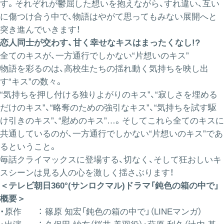
す。それぞれが鬱屈した想いを抱えながら、すれ違い、互い
に傷つけ合う中で、物語はやがて思ってもみない展開へと
突き進んでいきます！
恋人同士が交わす、甘く幸せなキスはまったくなし!?
全てのキスが、一方通行でしかない“片想いのキス”
物語を彩るのは、高校生たちの揺れ動く気持ちを映し出
す“キス”の数々。
“気持ちを押し付ける独りよがりのキス”、“寂しさを埋める
だけのキス”、“略奪のための強引なキス”、“気持ちを試す駆
け引きのキス”、“慰めのキス”…。そしてこれら全てのキスに
共通しているのが、一方通行でしかない“片想いのキス”であ
るということ。
毎話クライマックスに登場する、切なく、そして狂おしいキ
スシーンは見る人の心を激しく揺さぶります！
＜テレビ朝日360°(サンロクマル)ドラマ「鈍色の箱の中で」
概要＞
・原作 ： 篠原 知宏「鈍色の箱の中で」（LINEマンガ）