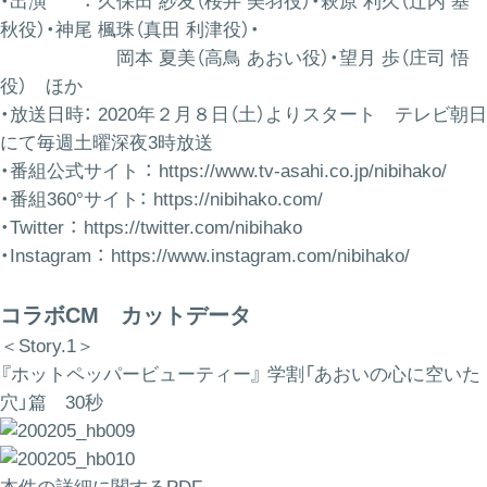
・出演 ： 久保田 紗友（桜井 美羽役）・萩原 利久（辻内 基
秋役）・神尾 楓珠（真田 利津役）・
岡本 夏美（高鳥 あおい役）・望月 歩（庄司 悟
役） ほか
・放送日時： 2020年２月８日（土）よりスタート テレビ朝日
にて毎週土曜深夜3時放送
・番組公式サイト ：
https://www.tv-asahi.co.jp/nibihako/
・番組360°サイト：
https://nibihako.com/
・Twitter ：
https://twitter.com/nibihako
・Instagram ：
https://www.instagram.com/nibihako/
コラボCM カットデータ
＜Story.1＞
『ホットペッパービューティー』 学割「あおいの心に空いた
穴」篇 30秒