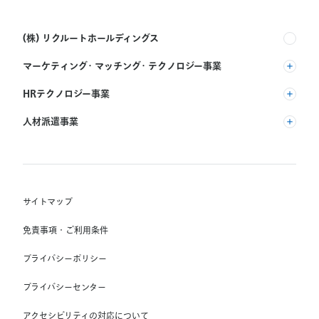
(株) リクルートホールディングス
マーケティング・マッチング・テクノロジー事業
(株) リクルート
HRテクノロジー事業
(株) インディードリクルートパートナーズ
人材派遣事業
(株) インディードリクルートテクノロジーズ
RGF Staffing B.V.
Indeed, Inc.
(株) リクルートスタッフィング
RGF OHR USA, INC.
(株) スタッフサービス・ホールディングス
サイトマップ
RGF Staffing France SAS
免責事項・ご利用条件
RGF Staffing Germany GmbH
プライバシーポリシー
RGF Staffing the Netherlands B.V.
プライバシーセンター
Unique NV
アクセシビリティの対応について
Staffmark Group, LLC