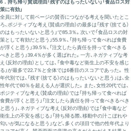
6．持ち帰り賛成理由「残すのはもったいない」「食品ロス対
策に有効」
全員に対して前ページの賛否につながる考えを聞いたとこ
ろ、ポジティブな考え（賛成の理由）の最多は「残す（捨てる）
のはもったいないと思う」で85.3％。次いで「食品ロスの対
策として有効だと思う」55.9％、「持ち帰って食べれば食費
が浮くと思う」39.5％、「注文したら責任を持って食べきる
べきと思う」39.4％が多く選ばれた。一方、ネガティブな考
え（反対の理由）としては、「食中毒など衛生上の不安を感じ
る」が最多で22.7％と全体では6番目のスコアであった。 性
年代別では、「残す（捨てる）のはもったいないと思う」は、全
性年代で80％を超える人が選択した。また、女性20代では、
ポジティブな考え（賛成の理由）では「持ち帰って食べれば
食費が浮くと思う」「注文したら責任を持って食べきるべき
と思う」、ネガティブな考え（反対の理由）では「食中毒など
衛生上の不安を感じる」「持ち帰る際、移動中の汁こぼれや
匂いが気になると思う」など、多くの項目で他の性年代より