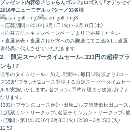
プレゼント内容②：『じゃらんゴルフ』ロゴ入り「オデッセイ
2016年ニューモデル」パター／33名様
＜応募期間＞2016年3月1日（火）～3月31日（木）
＜応募方法＞キャンペーンページよりご応募ください
＜当選発表＞当選された方へのみ郵送にてご連絡し、当選
者発表に代えさせていただきます
2. 限定スーパータイムセール、333円の超得プラ
ンも！？
通常のタイムセールに加え、期間中、毎日12時頃より1コー
ス333円プランが2コース登場する限定スーパータイムセー
ルを実施いたします。各プラン、予約が埋まり次第、終了と
なります。
【333円プランのコース例】小田原ゴルフ倶楽部松田コース、
北武蔵カントリークラブ、名阪チサンカントリークラブ、他
＜期間＞第1弾：2016年3月8日（火）12:00～3月15日（火）
11:59