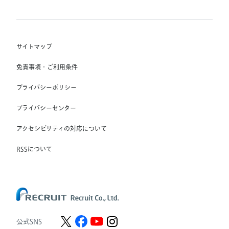
(株) インディードリクルートテクノロジーズ
RGF Staffing B.V.
Indeed, Inc.
(株) リクルートスタッフィング
RGF OHR USA, INC.
(株) スタッフサービス・ホールディングス
サイトマップ
RGF Staffing France SAS
免責事項・ご利用条件
RGF Staffing Germany GmbH
プライバシーポリシー
RGF Staffing the Netherlands B.V.
プライバシーセンター
Unique NV
アクセシビリティの対応について
Staffmark Group, LLC
The CSI Companies, Inc.
RSSについて
Chandler Macleod Group Limited
Peoplebank Hong Kong
公式SNS