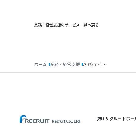
業
業
務
・
経
営
支
援
の
サ
ー
ビ
ス
一
覧
へ
戻
る
務・
経
営
支
援
の
サ
ー
ビ
ス
ホーム
業務・経営支援
Airウェイト
一
覧
へ
戻
る
(株) リクルートホ