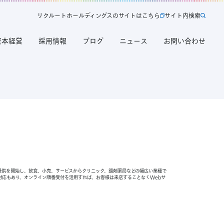
リ
ク
ル
ー
ト
ホ
ー
ル
デ
ィ
ン
グ
ス
の
サ
イ
ト
は
こ
ち
ら
サ
イ
ト
内
検
索
新
サ
規
イ
タ
ト
ブ
内
資本経営
採用情報
ブログ
ニュース
お問い合わせ
で
検
開
索
く
リ
ク
ル
ー
ト
ホ
ー
ル
デ
ィ
ン
グ
ス
の
サ
イ
ト
の提供を開始し、飲食、小売、サービスからクリニック、調剤薬局などの幅広い業種で
は
対応もあり、オンライン順番受付を活用すれば、お客様は来店することなくWebサ
こ
ち
ら