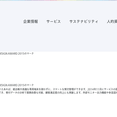
企業情報
サービス
サステナビリティ
人的
タさえあれば、紙台帳や高価な専用端末を使わずに、スマートな受付管理ができます。2014年11月にサービス
でき、受付データの分析で業務改善も可能、顧客満足度の向上にも貢献します。外部モニター出力機能や多言語