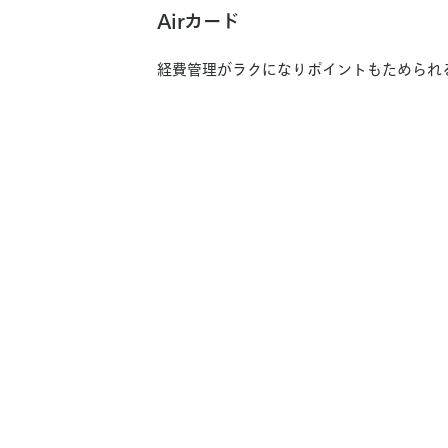
A
i
r
カ
ー
ド
Air
カ
経費管理がラクになりポイントもためられ
ー
ド