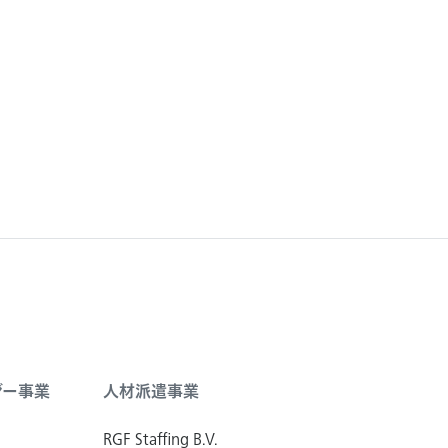
キ
将来の売
ャ
ッ
シ
ュ
ジー事業
人材派遣事業
RGF Staffing B.V.