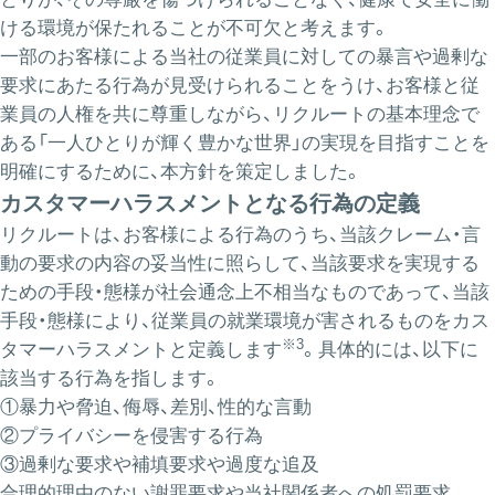
ける環境が保たれることが不可欠と考えます。
一部のお客様による当社の従業員に対しての暴言や過剰な
要求にあたる行為が見受けられることをうけ、お客様と従
業員の人権を共に尊重しながら、リクルートの基本理念で
ある「一人ひとりが輝く豊かな世界」の実現を目指すことを
明確にするために、本方針を策定しました。
カスタマーハラスメントとなる行為の定義
リクルートは、お客様による行為のうち、当該クレーム・言
動の要求の内容の妥当性に照らして、当該要求を実現する
ための手段・態様が社会通念上不相当なものであって、当該
手段・態様により、従業員の就業環境が害されるものをカス
※3
タマーハラスメントと定義します
。具体的には、以下に
該当する行為を指します。
①暴力や脅迫、侮辱、差別、性的な言動
②プライバシーを侵害する行為​
③過剰な要求や補填要求や過度な追及
合理的理由のない謝罪要求や当社関係者への処罰要求