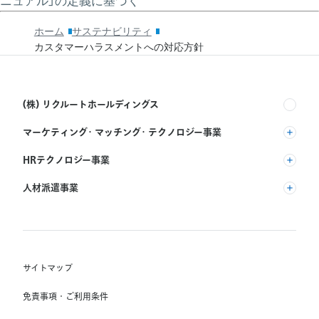
ニュアル」の定義に基づく
ホーム
サステナビリティ
カスタマーハラスメントへの対応方針
(株) リクルートホールディングス
マーケティング・マッチング・テクノロジー事業
(株) リクルート
HRテクノロジー事業
(株) インディードリクルートパートナーズ
人材派遣事業
(株) インディードリクルートテクノロジーズ
RGF Staffing B.V.
Indeed, Inc.
(株) リクルートスタッフィング
RGF OHR USA, INC.
(株) スタッフサービス・ホールディングス
サイトマップ
RGF Staffing France SAS
免責事項・ご利用条件
RGF Staffing Germany GmbH