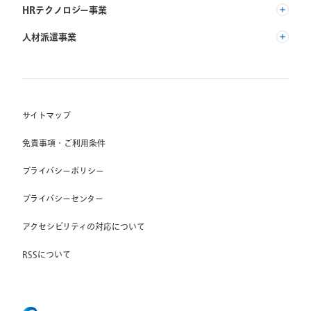
(株) リクルート
HRテクノロジー事業
(株) インディードリクルートパートナーズ
人材派遣事業
(株) インディードリクルートテクノロジーズ
RGF Staffing B.V.
Indeed, Inc.
(株) リクルートスタッフィング
RGF OHR USA, INC.
(株) スタッフサービス・ホールディングス
サイトマップ
RGF Staffing France SAS
免責事項・ご利用条件
RGF Staffing Germany GmbH
プライバシーポリシー
RGF Staffing the Netherlands B.V.
プライバシーセンター
Unique NV
アクセシビリティの対応について
Staffmark Group, LLC
The CSI Companies, Inc.
RSSについて
Chandler Macleod Group Limited
Peoplebank Hong Kong