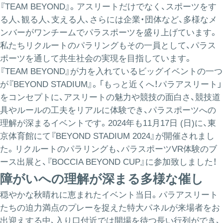
『TEAM BEYOND』。アスリートだけでなく、スポーツをす
る人、観る人、支える人、さらには企業・団体など、多様なメ
ンバーがワンチームでパラスポーツを盛り上げています。
私たちリクルートのパラリングもその一員として、パラス
ポーツを通して共生社会の実現を目指しています。
『TEAM BEYOND』が力を入れているビッグイベントの一つ
が『BEYOND STADIUM』。「もっと近くへ！パラアスリート」
をコンセプトに、アスリートの魅力や競技の面白さ、競技道
具やルールの工夫をリアルに体験でき、パラスポーツへの
理解が深まるイベントです。2024年も11月17日 (日)に、東
京体育館にて『BEYOND STADIUM 2024』が開催されまし
た。リクルートのパラリングも、パラスポーツVR体験のブ
ース出展と、『BOCCIA BEYOND CUP』に参加致しました！
障がいへの理解が深まる多様な催し
穏やかな秋晴れに恵まれたイベント当日。パラアスリート
たちの迫力満点のプレーを捉えた特大パネルが来場者をお
出迎えする中、入り口付近では開場を待つ長い行列ができ、