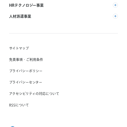
(株) リクルート
HRテクノロジー事業
(株) インディードリクルートパートナーズ
人材派遣事業
(株) インディードリクルートテクノロジーズ
RGF Staffing B.V.
Indeed, Inc.
(株) リクルートスタッフィング
RGF OHR USA, INC.
(株) スタッフサービス・ホールディングス
サイトマップ
RGF Staffing France SAS
免責事項・ご利用条件
RGF Staffing Germany GmbH
プライバシーポリシー
RGF Staffing the Netherlands B.V.
プライバシーセンター
Unique NV
アクセシビリティの対応について
Staffmark Group, LLC
The CSI Companies, Inc.
RSSについて
Chandler Macleod Group Limited
Peoplebank Hong Kong