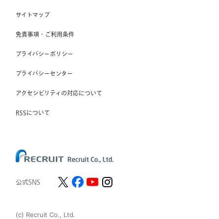
RGF OHR USA, INC.
(株) スタッフサービス・ホールディングス
サイトマップ
RGF Staffing France SAS
免責事項・ご利用条件
RGF Staffing Germany GmbH
プライバシーポリシー
RGF Staffing the Netherlands B.V.
プライバシーセンター
Unique NV
アクセシビリティの対応について
Staffmark Group, LLC
The CSI Companies, Inc.
RSSについて
Chandler Macleod Group Limited
Peoplebank Hong Kong
公式SNS
(c) Recruit Co., Ltd.