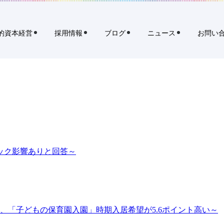
イ
規
ト
タ
内
ブ
検
的資本経営
採用情報
ブログ
ニュース
お問い
索
で
開
く
リ
ク
ル
ー
ト
ホ
ー
ョック影響ありと回答～
ル
デ
ィ
ン
、「子どもの保育園入園」時期入居希望が5.6ポイント高い～
グ
ス