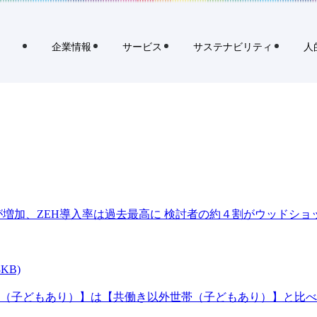
査」の調査・データ一覧
査」の調査・データ一覧
企業情報
サービス
サステナビリティ
人
者が増加、ZEH導入率は過去最高に 検討者の約４割がウッドシ
KB)
帯（子どもあり）】は【共働き以外世帯（子どもあり）】と比べ