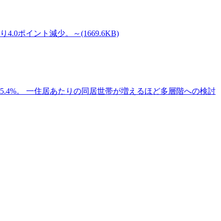
の
サ
0ポイント減少。～(1669.6KB)
イ
ト
は
こ
ち
5.4%。 一住居あたりの同居世帯が増えるほど多層階への検討
ら