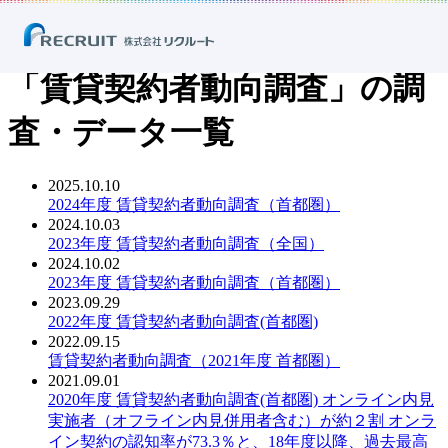
ホーム
ニュース
調査・データ
「賃貸契約者動向調査」の調査・データ一覧
「賃貸契約者動向調査」の調
査・データ一覧
2025.10.10
PDF：
2024年度 賃貸契約者動向調査（首都圏）
2024.10.03
PDF：
2023年度 賃貸契約者動向調査（全国）
2024.10.02
PDF：
2023年度 賃貸契約者動向調査（首都圏）
2023.09.29
PDF：
2022年度 賃貸契約者動向調査(首都圏)
2022.09.15
PDF：
賃貸契約者動向調査（2021年度 首都圏）
2021.09.01
PDF：
2020年度 賃貸契約者動向調査(首都圏) オンライン内見
実施者（オフライン内見併用者含む）が約２割 オンラ
イン契約の認知率が73.3％と、18年度以降、過去最高