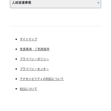
人材派遣事業
(株) インディードリクルートテクノロジーズ
Indeed, Inc.
RGF Staffing B.V.
RGF OHR USA, INC.
(株) リクルートスタッフィング
(株) スタッフサービス・ホールディングス
サイトマップ
RGF Staffing France SAS
免責事項・ご利用条件
RGF Staffing Germany GmbH
RGF Staffing the Netherlands B.V.
プライバシーポリシー
Unique NV
プライバシーセンター
Staffmark Group, LLC
アクセシビリティの対応について
The CSI Companies, Inc.
RSSについて
Chandler Macleod Group Limited
Peoplebank Hong Kong