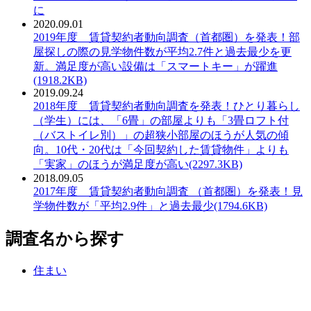
に
2020.09.01
PDF：
2019年度 賃貸契約者動向調査（首都圏）を発表！部
屋探しの際の見学物件数が平均2.7件と過去最少を更
新。満足度が高い設備は「スマートキー」が躍進
(1918.2KB)
2019.09.24
PDF：
2018年度 賃貸契約者動向調査を発表！ひとり暮らし
（学生）には、「6畳」の部屋よりも「3畳ロフト付
（バストイレ別）」の超狭小部屋のほうが人気の傾
向。10代・20代は「今回契約した賃貸物件」よりも
「実家」のほうが満足度が高い(2297.3KB)
2018.09.05
PDF：
2017年度 賃貸契約者動向調査 （首都圏）を発表！見
学物件数が「平均2.9件」と過去最少(1794.6KB)
調査名から探す
住まい