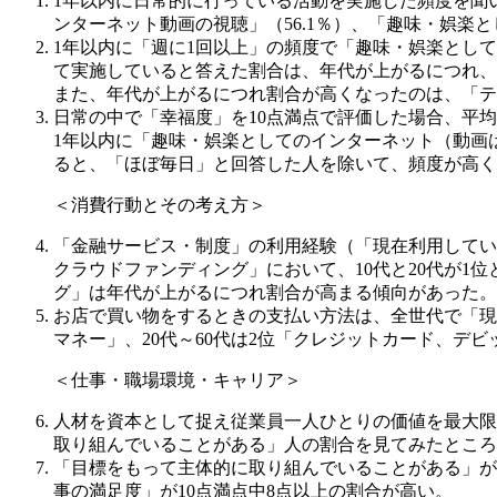
1年以内に日常的に行っている活動を実施した頻度を聞
ンターネット動画の視聴」（56.1％）、「趣味・娯楽と
1年以内に「週に1回以上」の頻度で「趣味・娯楽とし
て実施していると答えた割合は、年代が上がるにつれ、
また、年代が上がるにつれ割合が高くなったのは、「テ
日常の中で「幸福度」を10点満点で評価した場合、平均は
1年以内に「趣味・娯楽としてのインターネット（動画
ると、「ほぼ毎日」と回答した人を除いて、頻度が高く
＜消費行動とその考え方＞
「金融サービス・制度」の利用経験（「現在利用してい
クラウドファンディング」において、10代と20代が
グ」は年代が上がるにつれ割合が高まる傾向があった。
お店で買い物をするときの支払い方法は、全世代で「現金」
マネー」、20代～60代は2位「クレジットカード、デ
＜仕事・職場環境・キャリア＞
人材を資本として捉え従業員一人ひとりの価値を最大限
取り組んでいることがある」人の割合を見てみたところ、
「目標をもって主体的に取り組んでいることがある」が
事の満足度」が10点満点中8点以上の割合が高い。