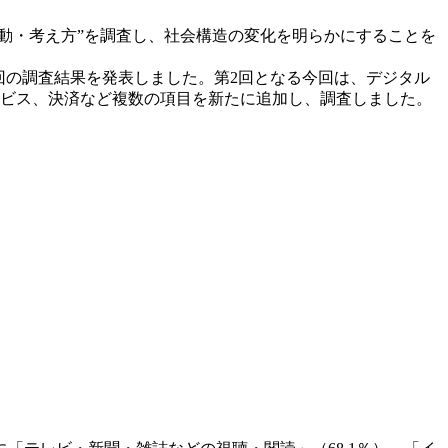
の
動・考え方”を調査し、社会構造の変化を明らかにすることを
サ
イ
第1回の調査結果を発表しました。第2回となる今回は、デジタル
ト
ービス、決済など複数の項目を新たに追加し、調査しました。
は
こ
ち
ら