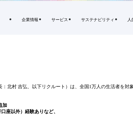
クルート、生活者の実態を明らかにする「よのなか調査（生活者編）第
企業情報
サービス
サステナビリティ
人
る「よのなか調査（生活者編）第2回」
：北村 吉弘、以下リクルート）は、全国1万人の生活者を対
追加
銀行口座以外）経験ありなど、