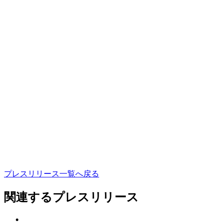
プ
レ
ス
リ
リ
ー
ス
一
覧
へ
戻
る
関連するプレスリリース