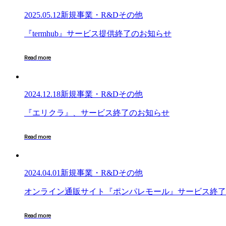
2025.05.12
新規事業・R&Dその他
『termhub』
『
t
e
r
m
h
u
b
』
サ
ー
ビ
ス
提
供
終
了
の
お
知
ら
せ
サ
ー
R
e
a
d
m
o
r
e
ビ
ス
提
2024.12.18
新規事業・R&Dその他
供
終
『エ
『
エ
リ
ク
ラ
』
、
サ
ー
ビ
ス
終
了
の
お
知
ら
せ
了
リ
の
ク
R
e
a
d
m
o
r
e
お
ラ』、
知
サ
ら
ー
せ
2024.04.01
新規事業・R&Dその他
ビ
ス
オ
オ
ン
ラ
イ
ン
通
販
サ
イ
ト
『
ポ
ン
パ
レ
モ
ー
ル
』
サ
ー
ビ
ス
終
了
終
ン
了
ラ
R
e
a
d
m
o
r
e
の
イ