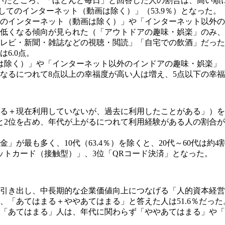
いたところ、「ほとんど毎日」と回答した人の割合は、高い順に
してのインターネット（動画は除く）」（53.9％）となった。
てのインターネット（動画は除く）」や「インターネット以外
低くなる傾向が見られた（「アウトドアの趣味・娯楽」のみ、
レビ・新聞・雑誌などの視聴・閲読」「自宅での飲酒」だった
6.0点。
は除く）」や「インターネット以外のインドアの趣味・娯楽」
なるにつれて8点以上の幸福度が高い人は増え、5点以下の幸
る＋現在利用していないが、過去に利用したことがある」）を
1位と2位を占め、年代が上がるにつれて利用経験がある人の割合
が最も多く、10代（63.4％）を除くと、20代～60代は約4
ビットカード（接触型）」、3位「QRコード決済」となった。
引き出し、中長期的な企業価値向上につなげる「人的資本経営
「あてはまる＋ややあてはまる」と答えた人は51.6％だった
「あてはまる」人は、年代に関わらず「ややあてはまる」や「