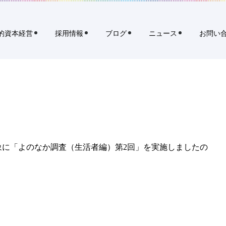
イ
規
2回」を発表
ト
タ
内
ブ
検
的資本経営
採用情報
ブログ
ニュース
お問い
索
で
を発表
開
く
リ
ク
ル
ー
ト
ホ
象に「よのなか調査（生活者編）第2回」を実施しましたの
ー
ル
デ
ィ
ン
グ
ス