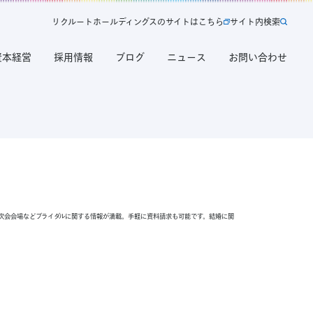
リ
ク
ル
ー
ト
ホ
ー
ル
デ
ィ
ン
グ
ス
の
サ
イ
ト
は
こ
ち
ら
サ
イ
ト
内
検
索
新
サ
規
イ
タ
ト
ブ
内
資本経営
採用情報
ブログ
ニュース
お問い合わせ
で
検
開
索
く
リ
ク
ル
ー
ト
ホ
ー
ル
デ
ィ
ン
グ
ス
の
サ
次会会場などブライダルに関する情報が満載。手軽に資料請求も可能です。結婚に関
イ
ト
は
こ
ち
ら