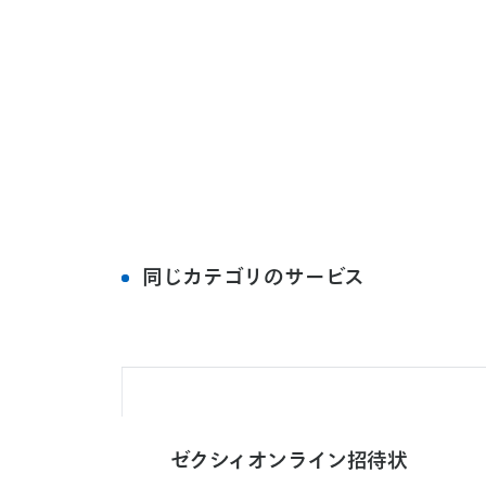
同じカテゴリのサービス
ゼ
ク
シ
ィ
オ
ン
ラ
イ
ン
招
待
状
ゼ