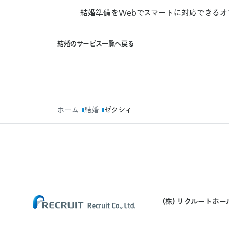
ク
結婚準備をWebでスマートに対応できるオ
シ
ィ
結
オ
結
婚
の
サ
ー
ビ
ス
一
覧
へ
戻
る
婚
ン
の
サ
ラ
ー
ビ
イ
ス
一
ン
覧
へ
招
戻
ホーム
結婚
ゼクシィ
る
待
状
(株) リクルートホ