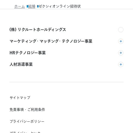
一
ホーム
結婚
ゼクシィオンライン招待状
覧
へ
戻
る
(株) リクルートホールディングス
マーケティング・マッチング・テクノロジー事業
(株) リクルート
HRテクノロジー事業
(株) インディードリクルートパートナーズ
人材派遣事業
(株) インディードリクルートテクノロジーズ
RGF Staffing B.V.
Indeed, Inc.
(株) リクルートスタッフィング
RGF OHR USA, INC.
(株) スタッフサービス・ホールディングス
サイトマップ
RGF Staffing France SAS
免責事項・ご利用条件
RGF Staffing Germany GmbH
プライバシーポリシー
RGF Staffing the Netherlands B.V.