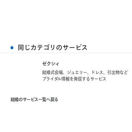
同じカテゴリのサービス
ゼ
ク
シ
ィ
ゼ
結婚式会場、ジュエリー、ドレス、引出物など
ク
ブライダル情報を発信するサービス
シ
ィ
結
結
婚
の
サ
ー
ビ
ス
一
覧
へ
戻
る
婚
の
サ
ー
ビ
ス