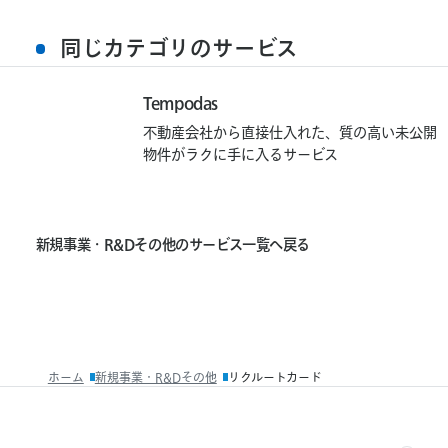
同じカテゴリのサービス
T
e
m
p
o
d
a
s
Tempodas
不動産会社から直接仕入れた、質の高い未公開
物件がラクに手に入るサービス
新
新
規
事
業
・
R
&
D
そ
の
他
の
サ
ー
ビ
ス
一
覧
へ
戻
る
規
事
業・
R&D
そ
の
他
ホーム
新規事業・R&Dその他
リクルートカード
の
サ
ー
ビ
ス