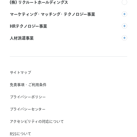
(株) リクルートホールディングス
一
覧
マーケティング・マッチング・テクノロジー事業
へ
戻
(株) リクルート
る
HRテクノロジー事業
(株) インディードリクルートパートナーズ
人材派遣事業
(株) インディードリクルートテクノロジーズ
RGF Staffing B.V.
Indeed, Inc.
(株) リクルートスタッフィング
RGF OHR USA, INC.
(株) スタッフサービス・ホールディングス
サイトマップ
RGF Staffing France SAS
免責事項・ご利用条件
RGF Staffing Germany GmbH
プライバシーポリシー
RGF Staffing the Netherlands B.V.
プライバシーセンター
Unique NV
アクセシビリティの対応について
Staffmark Group, LLC
The CSI Companies, Inc.
RSSについて