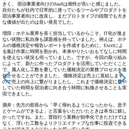
きく、 宿泊事業者向けのSaaSは相性が良いと感じました。
自分たちが社内で日常的に使っているツールやプロダクトを
宿泊事業者向けに改良し、まだプロトタイプの段階でも大き
な価値が出たのは良い発見でした。​
​​増田：​​​​ホテル業界を長く担当しているからこそ、​​IT化が進ま
ない状態に私自身も課題感を持っていました。例えば、ホテ
ルの価格決定や報告レポートを作成するために、Excelによ
る集計作業に時間を割かれ、本来やりたいおもてなしに時間
を使えない状況も伺っていました​​。​​ですが、今回の取り組み
によって、​​新たに作ったプロダクトを活用していただくこと
で、属人化し工数を要していた価格決定の業務プロセスを進
化させることができました。 価格決定は売上に直結します
ので売上の向上に繋がりましたし、これまで価格決定に費や
していた時間を宿泊者に向き合う時間に転換させることも実
現できました。​​ ​
​​酒井：先方の部長から「早く帰れるようになったから、息子
とゲームができるよ」と言葉をいただいたときは本当に嬉し
かったですね。また、普段行う業務が効率化できただけでは
なく、浮いた工数をよりクリエイティブな仕事に投資できる