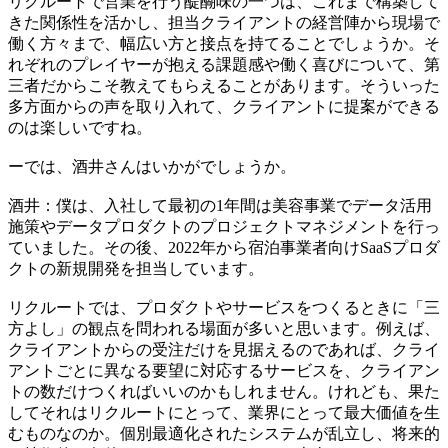
​​リクルートで営業を行う醍醐味の一つは、これまで構築して
きた関係性を活かし、担当クライアントの経営陣から現場で
働く方々まで、幅広い方と接点を持てることでしょうか。そ
れぞれのプレイヤーが抱える課題感や働く喜びについて、第
三者だからこそ教えてもらえることがあります。そういった
多方面からの声を取り入れて、​​クライアント​​に提案ができる
のは楽しいですね。​
ーでは、酒井さんはいかがでしょうか。
​​酒井：僕は、入社して最初の1年間は美容事業でデータ活用
施策やデータプロダクトの​プロジェクトマネジメントを行っ
て​いました。その後、2022年から宿泊事業者向けSaaSプロダ
クトの新規開発を​​担当しています。​
​​リクルートでは、プロダクトやサービスをつくるときに「三
方よし」の観点を問われる場面が多いと思います。例えば、
クライアントからの受注だけを見据えるのであれば、​​クライ
アント​​ごとに異なる要望に対応するサービスを、クライアン
トの数だけつくればいいのかもしれません​​。けれども、果た
してそれは​​リクルートにとって、業界にとって最大価値を生
むものなのか。個別最適化されたシステムが乱立し、将来的