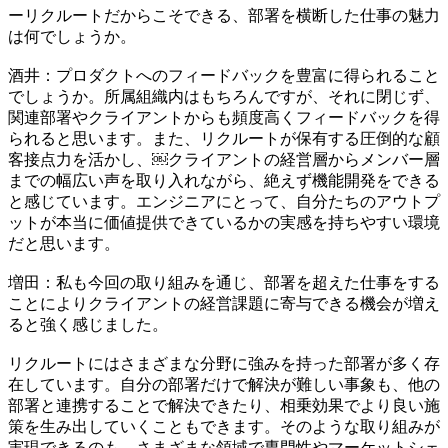
​ーリクルートだからこそできる、部署を横断した仕事の魅力
は何でしょうか。​
​酒井：プロダクトへのフィードバックを豊富に得られること
でしょうか。所属組織内はもちろんですが、それに閉じず、
関連部署やクライアントからも頻度高くフィードバックを得
られると思います。また、​​リクルートが保有する圧倒的な顧
客接点力を活かし、​​￼​​クライアントの​​経営層からメンバー層
までの幅広い声​​を取り入れながら、絶えず機能開発をできる
と感じています。エンジニアにとって、自分たちのアウトプ
ットが本当に価値提供できているかの実感を持ちやすい環境
だと思います。​
​増田：​​私も​​今回の取り組みを通じ、部署を超えた仕事をする
ことにより​​クライアント​​の経営課題に寄与できる機会が増え
ると強く感じました。​
​​リクルートにはさまざまな分野に強みを持った部署が多く存
在しています。自分の部署だけで解決が難しい事象も、他の
部署と連携することで解決できたり、相乗効果でより良い施
策を生み出していくこともできます。そのような取り組みが
実現できるのも、さまざまな領域で専門性やマーケットシェ