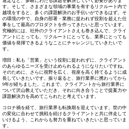
選定など、多岐にわたる課題を解決していく必要がありま
す。そして、さまざまな領域の事業を有するリクルート内で
越境をすると、多くの課題解決のお手伝いができるはず。​​​​​​そ
の環境の中で、自身の部署・業務に捉われず役割を超えた仕
事をして最高のプロダクトを作ってきたいと思っています​​。​
​​究極的には、社外のクライアントさえも巻き込んで、クライ
アントにとっても、リクルートにとっても、業界にとっても
価値を発揮できるようなことにチャレンジしていきたいで
す。​​
​増田：私も「営業」という役割に捉われずに、クライアント
のあらゆるニーズを受け止められるようになりたいですね。
そのために、さらに​​視野を広く、​​視座を​​高く​​持てるように成
長していきたいです。​​振り返ると、​​​​​​旅行業界に携わってから​​
9年が経ちました。これまで、クライアントから旅行業界に
ついて沢山教えていただき、それに向き合うことで提案力や
課題解決力を高めてこられたと考えています。​
​​コロナ禍を経て、旅行業界も転換期を迎えています。世の中
の変化に合わせて挑戦を続けるクライアントと共に伴走して
いけるよう、これからも努力を重ねていきたいと思っていま
す。​