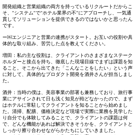
​​開発組織と営業組織の両方を持っているリクルートだからこ
そ、"システム"で"ホテル業界の不"にアプローチし、一気通
貫してソリューションを提供できるのではないかと思ったん
です。​
​​ー​​￼​​エンジニア​​と営業​​の連携がスタート。​​お互いの役割や​​具
体的な取り組み、苦労した点​​を教えてください。​
増田​​：​​私の主な役割は、クライアントのさまざまなステーク
ホルダーと接点を持ち、徹底した現場目線でまずは課題を知
ること。そこから出てきた「こんなことをしたい」という声
に対して、具体的なプロダクト開発を酒井さんが担当しまし
た。
​​酒井：当時の僕は、美容事業の部署も兼務しており、旅行事
業にアサインされて日も浅く知見が殆どなかったので、​​まず
はホテルに常駐してクライアントを知ることから始めまし
た。清掃、配膳、価格決定など現場で実際に業務を見学した
り自分でも体験してみることで​​、クライアントの課題は何
で、どんな機能があれば解決できそうかを、クライアントと
しっかり擦り合わせながらかたちにしていきました。