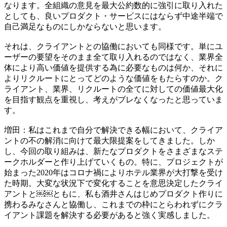
なります。全組織の意見を最大公約数的に強引に取り入れた
としても、良いプロダクト・サービスにはならず中途半端で
自己満足なものにしかならないと思います。​
​それは、クライアントとの協働においても同様です。単にユ
ーザーの要望をそのまま全て取り入れるのではなく、業界全
体により高い価値を提供する為に必要なものは何か、それに
よりリクルートにとってどのような価値をもたらすのか。ク
ライアント、業界、リクルートの全てに対しての価値最大化
を目指す観点を重視し、考えがブレなくなったと思っていま
す。​
​増田：私はこれまで自分で解決できる幅において、クライア
ントの不の解消に向けて最大限提案をしてきました。​​​​​​しか
し、今回の取り組みは、​​新たなプロダクト​​をさまざまなステ
ークホルダーと​​作り上​​げて​​いくもの。特に、プロジェクトが
始まった2020年はコロナ禍によりホテル業界が大打撃を受け
た時期。大変な状況下で変化することを意思決定した​​クライ
アント​​と​​￼​​￼​​ともに​​、私も酒井さんはじめプロダクト作りに
携わるみなさんと協働し、これまでの枠にとらわれずにクラ
イアント課題を解決する必要があると強く実感しました。​