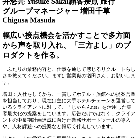
井悠亮
Yusuke Sakai​
顧客接点
旅行
グループマネージャー
増田千草
Chigusa Masuda​
​​幅広い接点機会を活かすことで多方面
から声を取り入れ、「三方よし」のプ
ロダクトを作る​​。​
ーふたりの業務内容と、仕事を通じて感じるリクルートらし
さを教えてください。まずは営業職の増田さん、お願いしま
す。​
増田：入社をしてから、一貫してホテル・旅館への提案営業
を担当しており、現在は主に大手ホテルチェーンを運営して
いる​​クライアント​​に対して、『​​じゃらんnet​​』を活用した集
客最大化の提案をしています。広告だけではなく、​​クライア
ント​​の中長期計画達成に向けた業務サポートツールの導入
や、人材課題への提案など​​幅広く​​伴走​​しています​。​ ​