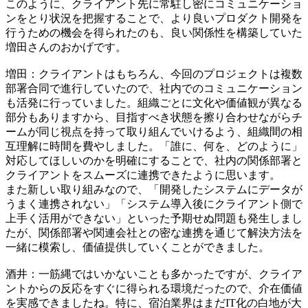
このように、​​クライアント先に常駐し密にコミュニケーショ
ンをとり状況を把握することで、より良いプロダクト開発を
行うための機会を得られたのも、良い関係性を構築していた
増田さんのおかげです。​
​​増田：​​クライアントはもちろん、今回のプロジェクトは複数
部署合同で進行していたので、社内でのコミュニケーション
も活発に行っていました。​​組織ごとに文化や価値観が異なる
部分もありますから、目指すべき状態を擦り合わせながらチ
ームが同じ視点を持って取り組んでいけるよう、組織間の相
互理解に時間を費やしました。「誰に、何を、どのように」
対応してほしいのかを明確にすることで、社内の関係部署と
クライアントをスムーズに連携できたように思います。
​​また新しい取り組みなので、「開発したシステムにデータが
うまく連携されない」「システム導入後にクライアント側で
上手く活用ができない」といった予期せぬ問題も発生しまし
たが、関係部署や関連会社との密な連携を通じて解決方法を
一緒に模索し、価値提供していくことができました。​
​​酒井：一筋縄ではいかないことも多かったですが、クライア
ントからの反応をすぐに得られる環境だったので、介在価値
を実感できましたね。特に、宿泊業界はまだIT化の白地が大