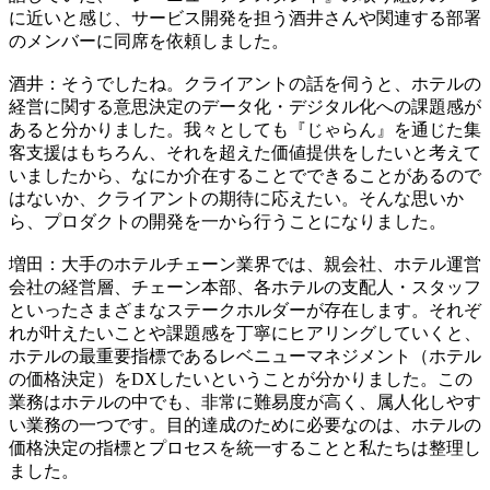
に近いと感じ、サービス開発を担う酒井さんや関連する部署
のメンバーに同席を依頼しました。​
​​酒井：そうでしたね。クライアントの話を伺うと、ホテルの
経営に関する意思決定のデータ化・デジタル化への課題感が
あると分かりました。​我々としても『じゃらん』を通じた集
客支援はもちろん、それを超えた価値提供をしたいと考えて
いましたから、​なにか介在することでできることがあるので
はないか、クライアントの期待に応えたい。そんな思いか
ら、プロダクトの開発を一から行うことになりました。​
​​増田：大手のホテルチェーン業界では、親会社、ホテル運営
会社の経営層、チェーン本部、各ホテルの支配人・スタッフ
といったさまざまなステークホルダーが​​存在します​​。それぞ
れが叶えたいことや課題感を丁寧にヒアリングしていくと、​​
ホテルの最重要指標であるレベニューマネジメント（ホテル
の価格決定）をDXしたいということが分かりました。この
業務はホテルの中でも、非常に難易度が高く、属人化しやす
い業務の一つです。目的達成のために必要なのは、ホテルの
価格決定の指標とプロセスを統一することと私たちは整理し
ました。​​ ​