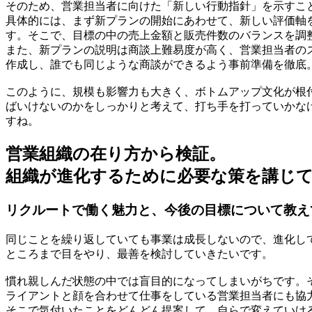
そのため、営業担当者に向けた「新しい行動指針」を示すこ
具体的には、まず新プランの開始にあわせて、新しい評価軸
す。そこで、目標の中の売上金額と販売件数のバランスを調
また、新プランの説明は商談上難易度が高く、営業担当者の
作成し、誰でも同じような商談ができるよう事前準備を徹底
このように、規模も影響力も大きく、ボトムアップ文化が根
ばいけないのかをしっかりと考えて、打ち手を打っていかな
すね。
営業組織の在り方から検証。
組織が進化するために必要な策を講じ
リクルートで働く魅力と、今後の目標について教え
同じことを繰り返していても事業は成長しないので、進化し
ところまで目をやり、最善を検討していきたいです。
慣れ親しんだ状態の中では盲目的になってしまいがちです。
ライアントと顔を合わせて仕事をしている営業担当者にも協
そこで気付いたことをどんどん提案して、自らで変えていけ