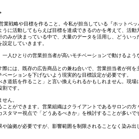
。
織の営業戦略や目標を作ること。今私が担当している『ホットペ
ように活動してもらえば目標を達成できるのかを考えて、活動
針のみが決まっている中で、大量のデータを活用し、どういっ
を設定していきます。
、一人ひとりの営業担当者が高いモチベーションで動けるよう
す際には、既存の広告商品との兼ね合いで、営業担当者が何を
チベーションを下げないよう現実的な目標設定が必要です。
べき道筋を作ること」と言い換えられるかもしれません。現場
役割です。
ません。
ることができます。営業組織はクライアントであるサロンの方
カスタマー視点で「どうあるべきか」を検討することが多いで
果や論拠が必要ですが、影響範囲を制限されることなく染み出