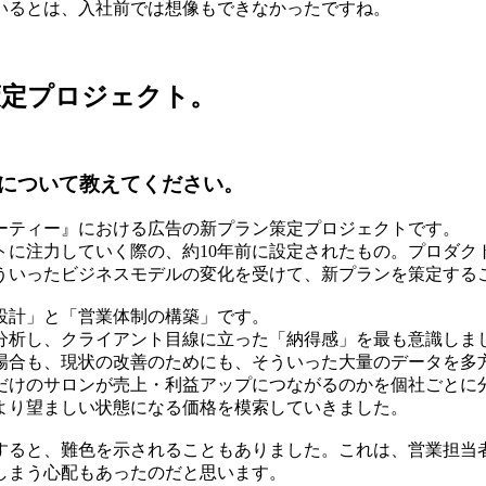
いるとは、入社前では想像もできなかったですね。
策定プロジェクト。
について教えてください。
ーティー』における広告の新プラン策定プロジェクトです。
トに注力していく際の、約10年前に設定されたもの。プロダク
ういったビジネスモデルの変化を受けて、新プランを策定する
設計」と「営業体制の構築」です。
分析し、クライアント目線に立った「納得感」を最も意識しま
場合も、現状の改善のためにも、そういった大量のデータを多
だけのサロンが売上・利益アップにつながるのかを個社ごとに
より望ましい状態になる価格を模索していきました。
すると、難色を示されることもありました。これは、営業担当
しまう心配もあったのだと思います。