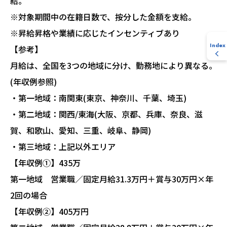
給。
※対象期間中の在籍日数で、按分した金額を支給。
※昇給昇格や業績に応じたインセンティブあり
Index
【参考】
月給は、全国を3つの地域に分け、勤務地により異なる。
(年収例参照)
・第一地域：南関東(東京、神奈川、千葉、埼玉)
・第二地域：関西/東海(大阪、京都、兵庫、奈良、滋
賀、和歌山、愛知、三重、岐阜、静岡)
・第三地域：上記以外エリア
【年収例①】435万
第一地域 営業職／固定月給31.3万円＋賞与30万円×年
2回の場合
【年収例②】405万円