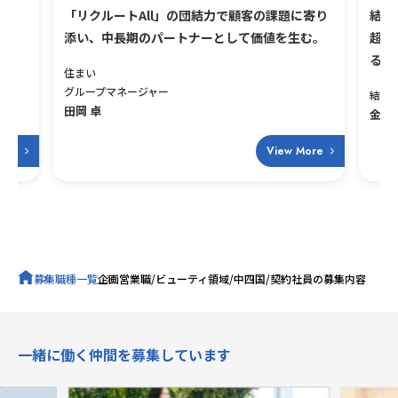
で顧客の課題に寄り
結婚式場の最良の相談相手として、集客支援
して価値を生む。
超えた提案で、ブライダル業界の変革を牽引
る。
結婚
金井 優佳
View More
View Mor
募集職種一覧
企画営業職/ビューティ領域/中四国/契約社員の募集内容
キャリア採用トップ
一緒に働く仲間を募集しています