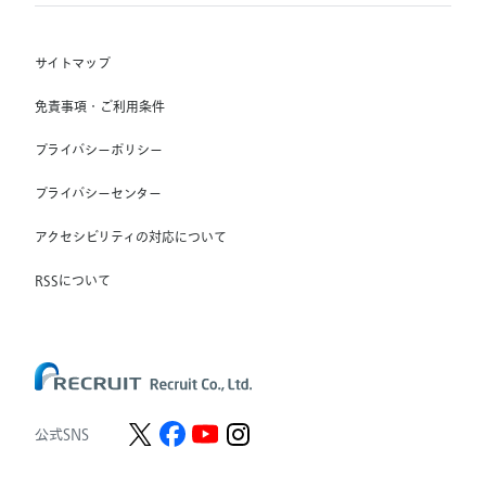
Indeed, Inc.
(株) リクルートスタッフィング
RGF OHR USA, INC.
(株) スタッフサービス・ホールディングス
サイトマップ
RGF Staffing France SAS
免責事項・ご利用条件
RGF Staffing Germany GmbH
プライバシーポリシー
RGF Staffing the Netherlands B.V.
プライバシーセンター
Unique NV
アクセシビリティの対応について
Staffmark Group, LLC
The CSI Companies, Inc.
RSSについて
Chandler Macleod Group Limited
Peoplebank Hong Kong
公式SNS