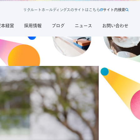
リ
ク
ル
ー
ト
ホ
ー
ル
デ
ィ
ン
グ
ス
の
サ
イ
ト
は
こ
ち
ら
サ
イ
ト
内
検
索
新
サ
規
イ
資本経営
採用情報
ブログ
ニュース
お問い合わせ
タ
ト
ブ
内
で
検
開
索
く
リ
ク
ル
ー
ト
ホ
ー
ル