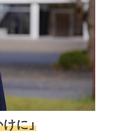
デ
ィ
ン
グ
ス
の
サ
イ
ト
は
こ
ち
ら
かけに」