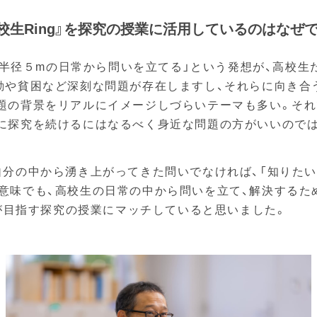
高校生Ring』を探究の授業に活用しているのはなぜ
、「半径５mの日常から問いを立てる」という発想が、高校
動や貧困など深刻な問題が存在しますし、それらに向き合
題の背景をリアルにイメージしづらいテーマも多い。そ
に探究を続けるにはなるべく身近な問題の方がいいので
自分の中から湧き上がってきた問いでなければ、「知りたい
意味でも、高校生の日常の中から問いを立て、解決するた
校が目指す探究の授業にマッチしていると思いました。