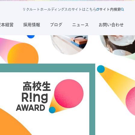
リ
ク
ル
ー
ト
ホ
ー
ル
デ
ィ
ン
グ
ス
の
サ
イ
ト
は
こ
ち
ら
サ
イ
ト
内
検
索
新
サ
規
イ
資本経営
採用情報
ブログ
ニュース
お問い合わせ
タ
ト
ブ
内
で
検
開
索
く
リ
ク
ル
ー
ト
ホ
ー
ル