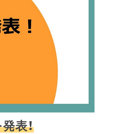
デ
ィ
ン
グ
ス
の
サ
イ
ト
は
こ
ち
ら
を発表！