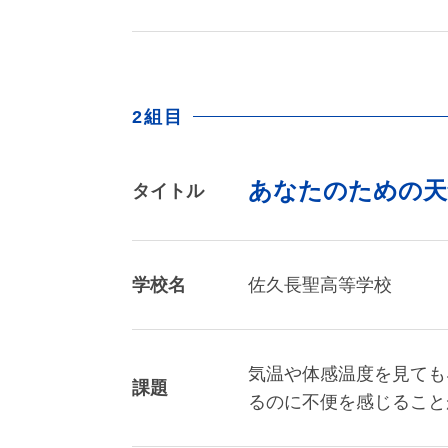
2組目
あなたのための天気予
タイトル
学校名
佐久長聖高等学校
気温や体感温度を見ても
課題
るのに不便を感じること