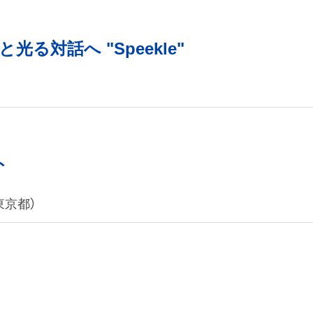
る対話へ "Speekle"
ト
東京都）