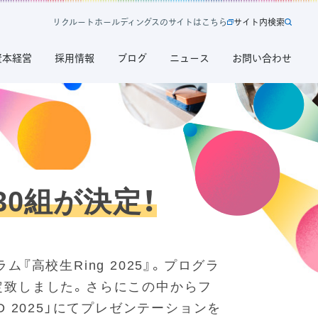
リ
ク
ル
ー
ト
ホ
ー
ル
デ
ィ
ン
グ
ス
の
サ
イ
ト
は
こ
ち
ら
サ
イ
ト
内
検
索
新
サ
規
イ
資本経営
採用情報
ブログ
ニュース
お問い合わせ
タ
ト
ブ
内
で
検
開
索
く
リ
ク
30組が決定！
ル
ー
ト
高校生Ring 2025』。プログラ
ホ
ー
決定致しました。さらにこの中からフ
ル
D 2025」にてプレゼンテーションを