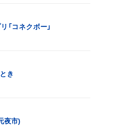
リ「コネクボー」
ととき
元夜市)