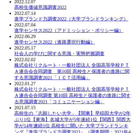
2022.12.07
PDF：
高校生価値意識調査2022
2022.07.14
PDF：
進学ブランド力調査2022（大学ブランドランキング）
2022.07.04
PDF：
進学センサス2022（アドミッション・ポリシー編）
2022.06.29
PDF：
進学センサス2022（進路選択行動編）
2022.05.17
PDF：
社会人の学びに関する意識・実態把握調査
2022.02.02
PDF：
株式会社リクルート・一般社団法人 全国高等学校ＰＴ
Ａ連合会合同調査 第10回 高校生と保護者の進路に関
する意識調査2021「ＩＣＴ活用編」
2022.01.27
PDF：
株式会社リクルート・一般社団法人 全国高等学校ＰＴ
Ａ連合会合同調査 第10回 高校生と保護者の進路に関す
る意識調査2021「コミュニケーション編」
2021.07.15
PDF：
高校生の「志願したい大学」【関東】早稲田大学が2年
ぶり1位【東海】名城大学が5年連続1位【関西】関西大
学が14年連続1位 高校生に聞いた 大学ブランドランキ
ング『進学ブランド力調査2021』（調査期間：2021年4