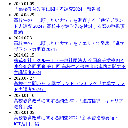
2025.01.09
PDF：
「高校教育改革に関する調査2024」報告書
2024.08.29
PDF：
高校生の「志願したい大学」を調査する『進学ブラン
ド力調査 2024』高校生が進学先を検討する際の重視項
目編
2024.07.31
PDF：
高校生の「志願したい大学」を７エリアで発表 『進学
ブランド力調査2024』
2024.02.15
PDF：
株式会社リクルート・一般社団法人 全国高等学校PTA
連合会合同調査 第11回 高校生と保護者の進路に関する
意識調査2023
2023.07.27
PDF：
高校生に聞いた 大学ブランドランキング『進学ブラン
ド力調査2023』
2023.01.16
PDF：
高校教育改革に関する調査2022「進路指導・キャリア
教育」編
2023.01.05
PDF：
高校教育改革に関する調査2022「新学習指導要領・
ICT活用」編