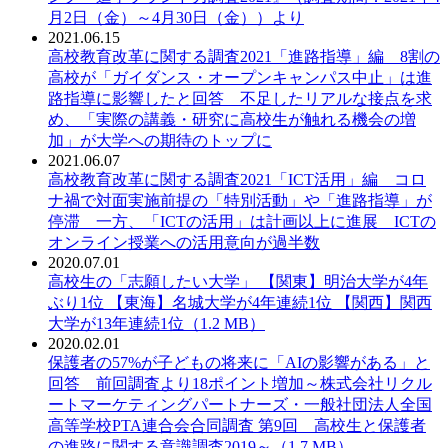
月2日（金）～4月30日（金））より
2021.06.15
PDF：
高校教育改革に関する調査2021「進路指導」編 8割の
高校が「ガイダンス・オープンキャンパス中止」は進
路指導に影響したと回答 不足したリアルな接点を求
め、「実際の講義・研究に高校生が触れる機会の増
加」が大学への期待のトップに
2021.06.07
PDF：
高校教育改革に関する調査2021「ICT活用」編 コロ
ナ禍で対面実施前提の「特別活動」や「進路指導」が
停滞 一方、「ICTの活用」は計画以上に進展 ICTの
オンライン授業への活用意向が過半数
2020.07.01
PDF：
高校生の「志願したい大学」 【関東】明治大学が4年
ぶり1位 【東海】名城大学が4年連続1位 【関西】関西
大学が13年連続1位（1.2 MB）
2020.02.01
PDF：
保護者の57%が子どもの将来に「AIの影響がある」と
回答 前回調査より18ポイント増加～株式会社リクル
ートマーケティングパートナーズ・一般社団法人全国
高等学校PTA連合会合同調査 第9回 高校生と保護者
の進路に関する意識調査2019～（1.7 MB）