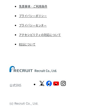
免責事項・ご利用条件
RGF Staffing Germany GmbH
RGF Staffing the Netherlands B.V.
プライバシーポリシー
Unique NV
プライバシーセンター
Staffmark Group, LLC
アクセシビリティの対応について
The CSI Companies, Inc.
RSSについて
Chandler Macleod Group Limited
Peoplebank Hong Kong
公式SNS
(c) Recruit Co., Ltd.