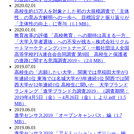
2020.02.01
PDF：
高校生約15万人を対象とした初の大規模調査で「主体
性」の育み方解明への一歩へ 目標設定と振り返りが
「主体性の向上」に寄与（1.1 MB）
2020.01.01
PDF：
教育改革の評価 「高校教育」への期待は高まる一方、
「大学入学者選抜」への不安が残る～株式会社リクル
ートマーケティングパートナーズ・一般社団法人全国
高等学校PTA連合会合同調査 第9回 高校生と保護者
の進路に関する意識調査2019～（2.0 MB）
2019.07.01
PDF：
高校生の「志願したい大学」 関東では早稲田大学が3
年連続1位 東海では名城大学が3年連続1位 関西では関
西大学が12年連続1位 高校生に聞いた 大学ブランド
ランキング「進学ブランド力調査2019」（調査期間：
2019年4月5日（金）～4月26日（金））より.pdf（1.5
MB）
2019.06.01
PDF：
進学センサス2019 「オープンキャンパス」編（1.7
MB）
2019.06.01
PDF：
進学センサス2019 「アドミッション・ポリシー」編