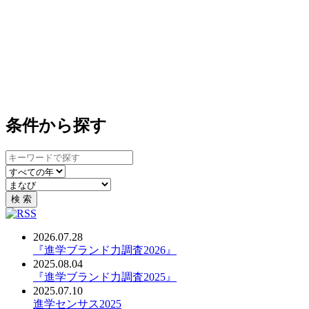
条件から探す
キ
ー
年
カ
ワ
で
テ
ー
絞
検 索
ゴ
ド
り
リ
検
込
2026.07.28
で
索
み
PDF：
『進学ブランド力調査2026』
絞
2025.08.04
り
PDF：
『進学ブランド力調査2025』
込
2025.07.10
み
PDF：
進学センサス2025