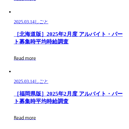
度
集
ア
時
ル
平
2025.03.14
しごと
バ
均
イ
時
［北
［
北
海
道
版
］
2
0
2
5
年
2
月
度
ア
ル
バ
イ
ト
・
パ
ー
ト・
給
海
ト
募
集
時
平
均
時
給
調
査
パ
調
道
ー
査
版］
R
e
a
d
m
o
r
e
ト
2025
募
年
集
2
2025.03.14
しごと
月
時
度
平
［福
［
福
岡
県
版
］
2
0
2
5
年
2
月
度
ア
ル
バ
イ
ト
・
パ
ー
ア
均
岡
ト
募
集
時
平
均
時
給
調
査
ル
時
県
バ
給
版］
R
e
a
d
m
o
r
e
イ
調
2025
ト・