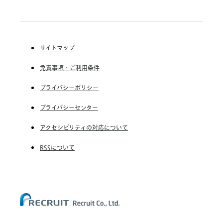
RGF Staffing B.V.
RGF OHR USA, INC.
(株) リクルートスタッフィング
(株) スタッフサービス・ホールディングス
サイトマップ
RGF Staffing France SAS
免責事項・ご利用条件
RGF Staffing Germany GmbH
RGF Staffing the Netherlands B.V.
プライバシーポリシー
Unique NV
プライバシーセンター
Staffmark Group, LLC
アクセシビリティの対応について
The CSI Companies, Inc.
RSSについて
Chandler Macleod Group Limited
Peoplebank Hong Kong