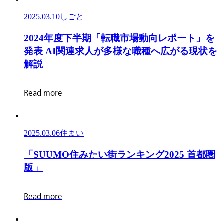
給
調
新
2025.03.10
しごと
調
CM
査
査
桜
2024
（2026
2
0
2
4
年
度
下
半
期
「
転
職
市
場
動
向
レ
ポ
ー
ト
」
を
年
田
年
発
表
A
I
関
連
求
人
が
多
様
な
職
種
へ
広
が
る
現
状
を
度
ひ
卒）
解
説
下
よ
「2025
半
り
年
R
e
a
d
m
o
r
e
期
さ
3
「転
月
ん
1
職
が
2025.03.06
住まい
日
市
学
時
場
生
「SUUMO
「
S
U
U
M
O
住
み
た
い
街
ラ
ン
キ
ン
グ
2
0
2
5
首
都
圏
点
動
役
住
版
」
内
向
で
み
定
レ
ご
た
R
e
a
d
m
o
r
e
状
ポ
出
い
況」
ー
演
街