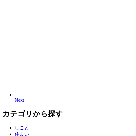
イ
高
削
ル
ま
減、
と、
る
熱
ユ
海
ー
市
ザ
で
ー
実
か
証
ら
多
く
利
用
Next
N
e
x
t
さ
カテゴリから探す
れ
た
しごと
全
住まい