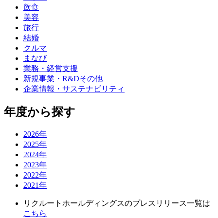
国
飲食
の
美容
旅行
ヘ
結婚
ア
クルマ
サ
まなび
ロ
業務・経営支援
新規事業・R&Dその他
ン
企業情報・サステナビリティ
を
発
年度から探す
表！
2026年
2025年
2024年
2023年
2022年
2021年
リクルートホールディングスのプレスリリース一覧は
（新
こちら