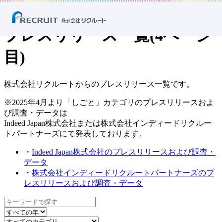
ホーム
ニュース
プレスリリース
プレスリリース一覧(4ページ
目)
株式会社リクルートからのプレスリリース一覧です。
※2025年4月より「しごと」カテゴリのプレスリリースおよ
び調査・データは
Indeed Japan株式会社または株式会社インディードリクルー
トパートナーズにて発表しております。
・
Indeed Japan株式会社のプレスリリースおよび調査・
データ
・
株式会社インディードリクルートパートナーズのプ
レスリリースおよび調査・データ
キ
ー
年
カ
ワ
で