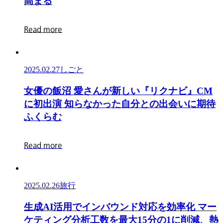
サ
高
ま
る
て
の
常
ー』
る
IT
連
新
第
R
e
a
d
m
o
r
e
エ
客
CM
11
ン
L’Arc-
回
の
en-
ジ
GOOD
絶
2025.02.27
しごと
Ciel
ACTION
ニ
妙
さ
AWARD
ア
な
女
女
優
の
飯
沼
愛
さ
ん
が
新
し
い
『
リ
ク
ナ
ビ
』
C
M
ん
受
の
関
優
に
初
出
演
知
ら
な
か
っ
た
自
分
と
の
出
会
い
に
期
待
の
賞
転
係
の
ふ
く
ら
む
『Driver’s
結
職
性
飯
High
果
が
を
沼
R
e
a
d
m
o
r
e
』
発
5
ド
愛
を
表
年
ラ
さ
楽
で
マ
ん
曲
2025.02.26
旅行
4.3
仕
が
に
倍
生
立
新
生
成
A
I
活
用
で
イ
ン
バ
ウ
ン
ド
対
応
を
効
率
化
マ
ー
起
に
成
て
し
ケ
テ
ィ
ン
グ
分
析
工
数
を
最
大
1
5
分
の
1
に
削
減
、
熱