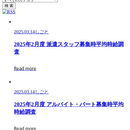
テ
ー
絞
検 索
ゴ
ド
り
リ
検
込
で
索
み
絞
2025.03.14
しごと
り
込
2025
2
0
2
5
年
2
月
度
派
遣
ス
タ
ッ
フ
募
集
時
平
均
時
給
調
み
年
査
2
月
R
e
a
d
m
o
r
e
度
派
遣
2025.03.14
しごと
ス
タ
2025
2
0
2
5
年
2
月
度
ア
ル
バ
イ
ト
・
パ
ー
ト
募
集
時
平
均
ッ
年
時
給
調
査
フ
2
月
募
R
e
a
d
m
o
r
e