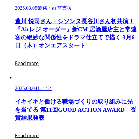
ト」
桜
ラ
2025.03.05
業務・経営支援
を
田
ン
発
さ
豊
キ
豊
川
悦
司
さ
ん
・
シ
ソ
ン
ヌ
長
谷
川
さ
ん
初
共
演
！
表
ん
川
ン
『
A
i
r
レ
ジ
オ
ー
ダ
ー
』
新
C
M
居
酒
屋
店
主
と
常
連
AI
が
悦
グ
客
の
絶
妙
な
関
係
性
を
ド
ラ
マ
仕
立
て
で
描
く
3
月
6
関
2025
思
司
日
（
木
）
オ
ン
エ
ア
ス
タ
ー
ト
連
首
わ
さ
求
都
ず
ん・
R
e
a
d
m
o
r
e
人
圏
心
シ
が
版」
の
ソ
多
声
ン
2025.03.04
しごと
様
を
ヌ
な
イ
叫
長
イ
キ
イ
キ
と
働
け
る
職
場
づ
く
り
の
取
り
組
み
に
光
職
キ
ぶ！
谷
を
当
て
る
第
1
1
回
G
O
O
D
A
C
T
I
O
N
A
W
A
R
D
受
種
イ
「シ
川
賞
結
果
発
表
へ
キ
ル
さ
広
と
ク
ん
R
e
a
d
m
o
r
e