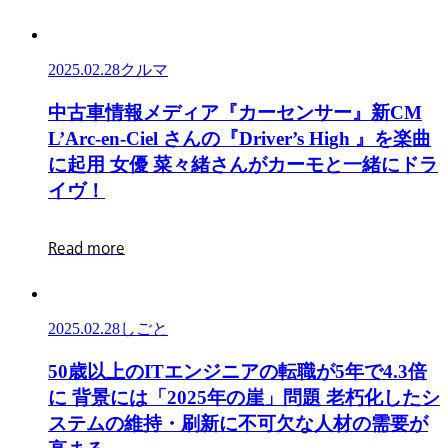
が
働
100％
初
る
け
か！」
共
現
る
演！
2025.02.28
クルマ
状
職
『Air
を
中
場
中
古
車
情
報
メ
デ
ィ
ア
『
カ
ー
セ
ン
サ
ー
』
新
C
M
レ
解
古
づ
L
’
A
r
c
-
e
n
-
C
i
e
l
さ
ん
の
『
D
r
i
v
e
r
’
s
H
i
g
h
』
を
楽
曲
ジ
説
車
く
に
起
用
女
優
菜
々
緒
さ
ん
が
カ
ー
モ
と
一
緒
に
ド
ラ
オ
情
り
イ
ヴ
！
ー
報
の
ダ
メ
取
ー』
R
e
a
d
m
o
r
e
デ
り
新
CM
ィ
組
居
ア
み
2025.02.28
しごと
酒
『カ
に
50
屋
ー
5
0
歳
以
上
の
I
T
エ
ン
ジ
ニ
ア
の
転
職
が
5
年
で
4
.
3
倍
光
歳
店
セ
に
背
景
に
は
「
2
0
2
5
年
の
崖
」
問
題
老
朽
化
し
た
シ
を
以
主
ン
ス
テ
ム
の
維
持
・
刷
新
に
不
可
欠
な
人
材
の
需
要
が
当
上
と