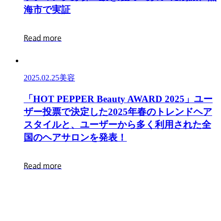
用
背
AI
で
い
海
市
で
実
証
女
景
活
描
『リ
優
に
用
く
ク
R
e
a
d
m
o
r
e
菜々
は
で
3
ナ
緒
「2025
イ
月
ビ』
さ
年
6
ン
CM
ん
2025.02.25
美容
の
日
バ
に
が
崖」
（木）
ウ
初
「HOT
「
H
O
T
P
E
P
P
E
R
B
e
a
u
t
y
A
W
A
R
D
2
0
2
5
」
ユ
ー
カ
問
オ
ン
出
PEPPER
ザ
ー
投
票
で
決
定
し
た
2
0
2
5
年
春
の
ト
レ
ン
ド
ヘ
ア
ー
題
ン
Beauty
ド
演
ス
タ
イ
ル
と
、
ユ
ー
ザ
ー
か
ら
多
く
利
用
さ
れ
た
全
モ
老
AWARD
エ
対
知
国
の
ヘ
ア
サ
ロ
ン
を
発
表
！
と
朽
2025」
ア
応
ら
一
化
ユ
ス
を
な
R
e
a
d
m
o
r
e
緒
し
ー
タ
効
か
に
た
ザ
ー
率
っ
ド
シ
ー
ト
化
た
ラ
ス
投
マ
自
イ
テ
票