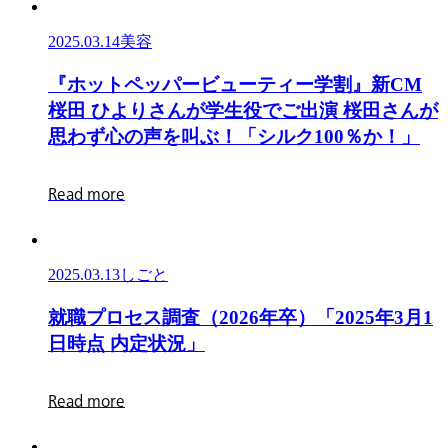
査
年
パ
2
2025.03.14
美容
月
ー
度
ト
『ホ
『
ホ
ッ
ト
ペ
ッ
パ
ー
ビ
ュ
ー
テ
ィ
ー
学
割
』
新
C
M
ア
募
ッ
桜
田
ひ
よ
り
さ
ん
が
学
生
役
で
ご
出
演
桜
田
さ
ん
が
ル
集
ト
思
わ
ず
心
の
声
を
叫
ぶ
！
「
シ
ル
ク
1
0
0
％
か
！
」
バ
時
ペ
イ
平
ッ
R
e
a
d
m
o
r
e
ト・
均
パ
パ
時
ー
ー
給
ビ
2025.03.13
しごと
ト
調
ュ
募
査
就
ー
就
職
プ
ロ
セ
ス
調
査
（
2
0
2
6
年
卒
）
「
2
0
2
5
年
3
月
1
集
職
テ
日
時
点
内
定
状
況
」
時
プ
ィ
平
ロ
ー
R
e
a
d
m
o
r
e
均
セ
学
時
ス
割』