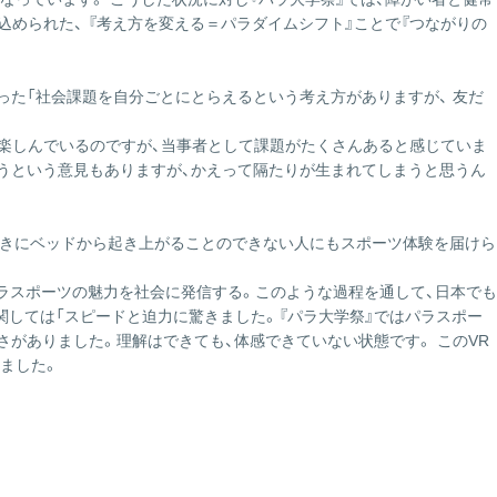
ス
められた、 『考え方を変える＝パラダイムシフト』ことで『つながりの
の
サ
イ
おっしゃった「社会課題を自分ごとにとらえるという考え方がありますが、 友だ
ト
は
ーツを楽しんでいるのですが、当事者として課題がたくさんあると感じていま
こ
ろうという意見もありますが、かえって隔たりが生まれてしまうと思うん
ち
。
ら
いたときにベッドから起き上がることのできない人にもスポーツ体験を届けら
 パラスポーツの魅力を社会に発信する。このような過程を通して、日本でも
に関しては「スピードと迫力に驚きました。『パラ大学祭』ではパラスポー
がありました。理解はできても、体感できていない状態です。 このVR
ました。