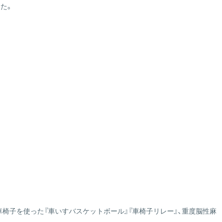
た。
 車椅子を使った『車いすバスケットボール』『車椅子リレー』、重度脳性麻