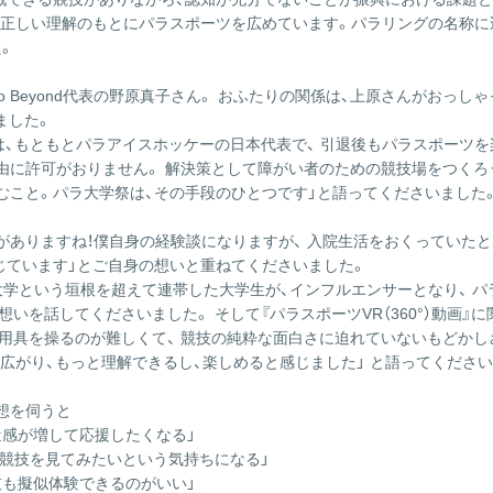
、正しい理解のもとにパラスポーツを広めています。パラリングの名称に込
。
んと、Go Beyond代表の野原真子さん。 おふたりの関係は、上原さんが
ました。
うと「私は、もともとパラアイスホッケーの日本代表で、 引退後もパラスポ
理由に許可がおりません。 解決策として障がい者のための競技場をつく
むこと。パラ大学祭は、その手段のひとつです」と語ってくださいました
！迫力がありますね！僕自身の経験談になりますが、 入院生活をおくって
じています」とご自身の想いと重ねてくださいました。
所属大学という垣根を超えて連帯した大学生が、インフルエンサーとなり、
いを話してくださいました。 そして『パラスポーツVR（360°）動画』
用具を操るのが難しくて、 競技の純粋な面白さに迫れていないもどかしさ
がり、もっと理解できるし、楽しめると感じました」 と語ってください
感想を伺うと
近感が増して応援したくなる」
な競技を見てみたいという気持ちになる」
技も擬似体験できるのがいい」