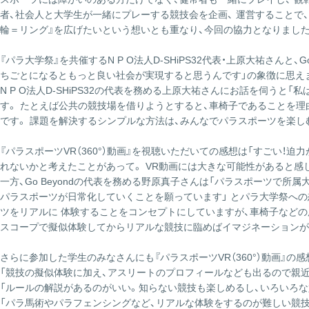
者、社会人と大学生が一緒にプレーする競技会を企画、 運営することで
輪＝リング』を広げたいという想いとも重なり、今回の協力となりました
『パラ大学祭』を共催するN P O法人D-SHiPS32代表・上原大祐さ
ちごとになるともっと良い社会が実現すると思うんです」の象徴に思え
N P O法人D-SHiPS32の代表を務める上原大祐さんにお話を伺
す。 たとえば公共の競技場を借りようとすると、車椅子であることを
です。 課題を解決するシンプルな方法は、みんなでパラスポーツを楽し
『パラスポーツVR（360°）動画』を視聴いただいての感想は「すごい
れないかと考えたことがあって。 VR動画には大きな可能性があると感
一方、Go Beyondの代表を務める野原真子さんは「パラスポーツで
パラスポーツが日常化していくことを願っています」 とパラ大学祭への想
ツをリアルに 体験することをコンセプトにしていますが、車椅子などの
スコープで擬似体験してからリアルな競技に臨めばイマジネーションが広
さらに参加した学生のみなさんにも『パラスポーツVR（360°）動画』の
「競技の擬似体験に加え、アスリートのプロフィールなども出るので親
「ルールの解説があるのがいい。知らない競技も楽しめるし、いろいろ
「パラ馬術やパラフェンシングなど、リアルな体験をするのが難しい競