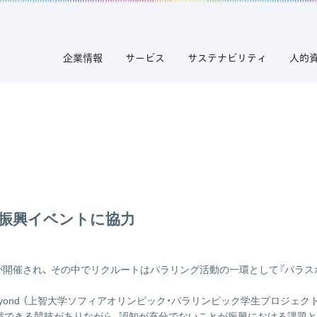
企業情報
サービス
サステナビリティ
人的
ツ振興イベントに協力
1）が開催され、 その中でリクルートはパラリング活動の一環として『パラスポ
 Go Beyond （上智大学ソフィアオリンピック・パラリンピック学生プロ
戦できる競技がありながら、認知が充分でないことが振興における課題と