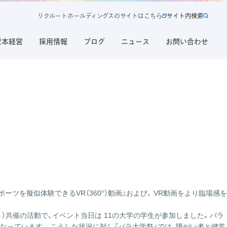
リ
ク
ル
ー
ト
ホ
ー
ル
デ
ィ
ン
グ
ス
の
サ
イ
ト
は
こ
ち
ら
サ
イ
ト
内
検
索
新
サ
規
イ
資本経営
採用情報
ブログ
ニュース
お問い合わせ
タ
ト
ブ
内
で
検
開
索
く
リ
ク
ル
ー
ト
ホ
ー
ル
デ
ーツを擬似体験できるVR（360°）動画』および、 VR動画をより臨場感を
ィ
ン
ジェクト）共催の活動で、イベント当日は 11の大学の学生が参加しました。パラ
グ
なっています。 こうした状況に対し『パラ大学祭』では、障がい者と健常