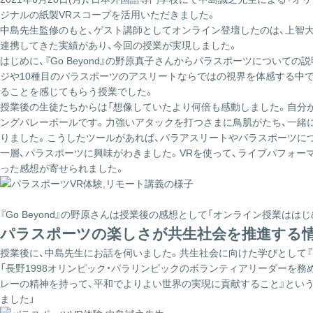
ジナルの紙製VRスコープを活用いただきました。
中島先生監修のもと、ゲスト講師としてオンライン登壇したのは、上智大学
連携してきた実績があり、今回の授業が実現しました。
はじめに、『Go Beyond』の野原真子さんからパラスポーツについて
ジや10種目のパラスポーツのアスリートならではの視界を体感する中
ることを感じてもらう授業でした。
授業後の生徒たちからは「想像していたより何倍も感動しました。自分が
ングバレーボールです。力強いアタックを打つさまに鳥肌がたち、一緒に
りました。こうしたツールがあれば、パラアスリートやパラスポーツにつ
一層、パラスポーツに興味がわきました。VRを使って、ライブパフォー
った感想が寄せられました。
『Go Beyond』の野原さんは授業後の感想として「オンライン授業
パラスポーツの楽しさが共生社会を推進する
授業後に、中島先生にお話を伺いました。共生社会に向けた学びとして『
「長野1998オリンピック・パラリンピックのボランティアリーダーを
レーの精神を持って、平和でよりよい世界の実現に貢献すること』という
ました」