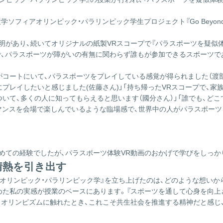
ソフィアオリンピック・パラリンピック学生プロジェクト『Go Beyo
の説明があり、続いてオリジナルの紙製VRスコープで『パラスポーツを疑似体
で、パラスポーツが障がいの有無に関わらず誰もが参加できるスポーツで
コートにいて、パラスポーツをプレイしている感覚が得られました（渡部
プレイしたいと感じました(佐藤さん)」「持ち帰ったVRスコープで、家
いて、多くの人に知ってもらえると思います（國分さん）」「誰でも、どこ
マンスを会場で楽しんでいるような臨場感で、世界中の人がパラスポーツ
ははじめての経験でしたが、パラスポーツ体験VR動画のおかげで学びをし
情熱を引き出す
オリンピック・パラリンピック学』を立ち上げたのは、どのような想いか
務めた私の実感が授業のベースにあります。『スポーツを通して心身を向上
オリンピズムに触れたとき、これこそ共生社会を推進する精神だと感じ、