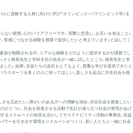
バルに貢献する人材に向けた学び『オリンピック・パラリンピック学』を
らない状態、心のバリアフリーです。実際に交流し、お互いを知ること。
、実感につながる経験を授業で提供したいと考えています」と話してく
参加が制限される中、リアルな経験をどのように提供するかが課題でし
。さっそく校長先生と学科主任の先生が一緒に試したところ、校長先生と学
ました。結果、生徒たちの反応もとてもよく、貴重な学びを提供できたと
パラスポーツを多くの人に知ってほしい、楽しさを起点に共生社会を推
しさを広めたい、障がいのある方への理解を深め、共生社会を推進したい
法のひとつに、社会を前進させる活動で生計が成り立つ社会の実現があげ
開するリクルートの知見を活かしてサステナビリティ活動の事業化、収益
パワーを引き出す環境をリクルートがつくり、若い人たちと一緒に社会