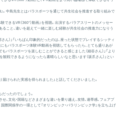
ス
の
nd』。中島先生とはパラスポーツを通じて共生社会を推進する取り組みで
サ
イ
験できるVR（360°）動画』を視聴。出演するパラアスリートのメッセー
ト
あること、違いを超えて一緒に楽しむ経験が共生社会の推進力になりう
は
こ
さん）」「いちばん印象的だったのは、座った状態でプレイするシッティ
ち
族にもパラスポーツ体験VR動画を視聴してもらったら、とても盛りあが
ら
でもパラスポーツを楽しむことができると感じました（細谷さん）」「より
を観戦できるようになったら素晴らしいなと思います（坂爪さん）」とい
っかり届けられた実感を得られました」と話してくださいました。
らだったのでしょう。
させ、文化・国籍などさまざまな違いを乗り越え、友情、連帯感、フェアプ
国際関係学の一環として『オリンピック・パラリンピック学』を立ち上げ