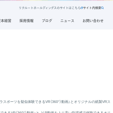
リ
ク
ル
ー
ト
ホ
ー
ル
デ
ィ
ン
グ
ス
の
サ
イ
ト
は
こ
ち
ら
サ
イ
ト
内
検
索
新
サ
規
イ
資本経営
採用情報
ブログ
ニュース
お問い合わせ
タ
ト
ブ
内
で
検
開
索
く
リ
ク
ル
ー
ト
ホ
ー
ル
デ
ィ
ポーツを疑似体験できるVR（360°）動画』とオリジナルの紙製VRス
ン
グ
きるVR（360°）動画』と、V R動画をより高い臨場感で体験できるオリ