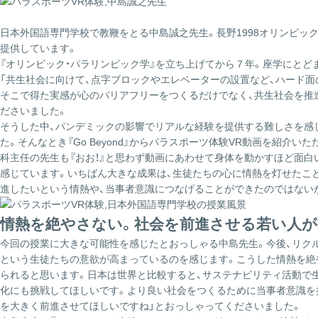
日本外国語専門学校で教鞭をとる中島誠之先生。長野1998オリンピッ
提供しています。
『オリンピック・パラリンピック学』を立ち上げてから７年。座学にとど
「共生社会に向けて、点字ブロックやエレベーターの設置など、ハード面
そこで得た実感が心のバリアフリーをつくるだけでなく、共生社会を推
ださいました。
そうした中、パンデミックの影響でリアルな経験を提供する難しさを感
た。そんなとき『Go Beyond』からパラスポーツ体験VR動画を紹
科主任の先生も『おお！』と思わず動画にあわせて身体を動かすほど面白
感じています。いちばん大きな成果は、生徒たちの心に情熱を灯せたこ
進したいという情熱や、当事者意識につなげることができたのではない
情熱を絶やさない。社会を前進させる若い人
今回の授業に大きな可能性を感じたとおっしゃる中島先生。今後、リク
という生徒たちの意欲が高まっているのを感じます。こうした情熱を絶
られると思います。日本は世界と比較すると、サステナビリティ活動で
化にも挑戦してほしいです。より良い社会をつくるために当事者意識を
を大きく前進させてほしいですね」とおっしゃってくださいました。