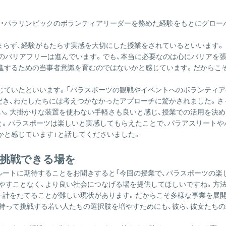
ク・パラリンピックのボランティアリーダーを務めた経験をもとにグロー
まらず、経験がもたらす実感を大切にした授業をされているといいます。
のバリアフリーは進んでいます。でも、本当に必要なのは心にバリアを張
進するための当事者意識を育むのではないかと感じています。だからこそ
じていたといいます。「パラスポーツの観戦やイベントへのボランティア
介いただき、わたしたちには考えつかなかったアプローチに驚かされました
い。大掛かりな装置を使わない手軽さも良いと感じ、授業での活用を決め
と。パラスポーツは楽しいと実感してもらえたことで、パラアスリートや
かと感じています」と話してくださいました。
が挑戦できる場を
ルートに期待することをお聞きすると「今回の授業で、パラスポーツの楽
やすことなく、より良い社会につなげる場を提供してほしいですね。方
生計をたてることが難しい現状があります。だからこそ多様な事業を展
持って挑戦する若い人たちの選択肢を増やすためにも、彼ら、彼女たちの