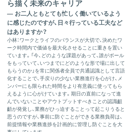
ら描く未来のキャリア
― お二人ともとても忙しく働いているよう
に感じたのですが、日々行っている工夫など
はありますか？
小林：
ワークとライフのバランスが大切で、決めたワ
ーク時間内で価値を最大化させることに重きを置い
ています。「今、どのような課題があって、誰がボール
をもっていて、いつまでにどのような形で場に出して
もらうのか」を常に関係者全員で共通認識として言語
化することで、手戻りの少ない業務進行を心がけ、メ
ンバーにも限られた時間をより有意義に使ってもら
えるように心がけています。期日の直前になって進
んでいないことやアウトプットすべきことの認識齟
齬が発覚し、業務がひっ迫することって起こりうると
思うのですが、事前に防ぐことができる業務負荷は、
前提情報や業務進捗を計画的に管理し防ぐことを大