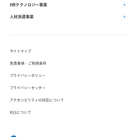
(株) リクルート
HRテクノロジー事業
(株) インディードリクルートパートナーズ
人材派遣事業
(株) インディードリクルートテクノロジーズ
RGF Staffing B.V.
Indeed, Inc.
(株) リクルートスタッフィング
RGF OHR USA, INC.
(株) スタッフサービス・ホールディングス
サイトマップ
RGF Staffing France SAS
免責事項・ご利用条件
RGF Staffing Germany GmbH
プライバシーポリシー
RGF Staffing the Netherlands B.V.
プライバシーセンター
Unique NV
アクセシビリティの対応について
Staffmark Group, LLC
The CSI Companies, Inc.
RSSについて
Chandler Macleod Group Limited
Peoplebank Hong Kong