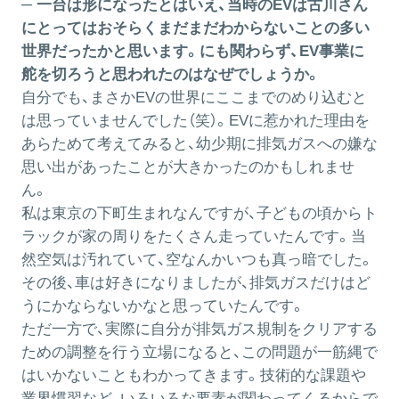
─ 一台は形になったとはいえ、当時のEVは古川さん
にとってはおそらくまだまだわからないことの多い
世界だったかと思います。にも関わらず、EV事業に
舵を切ろうと思われたのはなぜでしょうか。
自分でも、まさかEVの世界にここまでのめり込むと
は思っていませんでした（笑）。EVに惹かれた理由を
あらためて考えてみると、幼少期に排気ガスへの嫌な
思い出があったことが大きかったのかもしれませ
ん。
私は東京の下町生まれなんですが、子どもの頃からト
ラックが家の周りをたくさん走っていたんです。当
然空気は汚れていて、空なんかいつも真っ暗でした。
その後、車は好きになりましたが、排気ガスだけはど
うにかならないかなと思っていたんです。
ただ一方で、実際に自分が排気ガス規制をクリアする
ための調整を行う立場になると、この問題が一筋縄で
はいかないこともわかってきます。技術的な課題や
業界慣習など、いろいろな要素が関わってくるからで