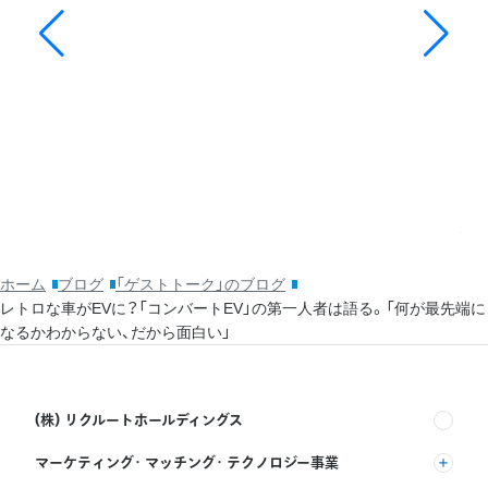
20
そ
ッ
利
ホーム
ブログ
「ゲストトーク」のブログ
レトロな車がEVに？「コンバートEV」の第一人者は語る。「何が最先端に
なるかわからない、だから面白い」
(株) リクルートホールディングス
マーケティング・マッチング・テクノロジー事業