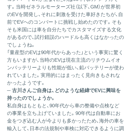
す。当時ゼネラルモーターズ社（以下、GM）が世界初
のEVを開発し、それに刺激を受けた車好きたちが、自
前でEVへのコンバートに挑戦し始めたのです。そも
そも米国には車を自分たちでカスタマイズする文化
があるので、試行錯誤のハードルも高くはなかったの
でしょうね。
「量産型のEVは90年代からあった」という事実に驚く
方もいますが、当時のEVは現在主流のリチウムイオ
ンバッテリーよりも性能が低い、鉛バッテリーが使わ
れていました。実用的にはまったく見向きもされな
かったようです。
─ 古川さんご自身は、どのような経緯でEVに興味を
持ったのでしょうか。
私自身はもともと、90年代から車の整備や点検など
の事業を立ち上げていました。90年代は自動車にお
金をつぎ込む人が今よりも多かったため、海外の車を
輸入して、日本の法規制や車検に対応できるように調