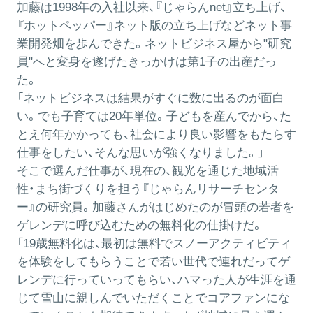
加藤は1998年の入社以来、『じゃらんnet』立ち上げ、
『ホットペッパー』ネット版の立ち上げなどネット事
業開発畑を歩んできた。ネットビジネス屋から"研究
員"へと変身を遂げたきっかけは第1子の出産だっ
た。
「ネットビジネスは結果がすぐに数に出るのが面白
い。でも子育ては20年単位。子どもを産んでから、た
とえ何年かかっても、社会により良い影響をもたらす
仕事をしたい、そんな思いが強くなりました。」
そこで選んだ仕事が、現在の、観光を通じた地域活
性・まち街づくりを担う『じゃらんリサーチセンタ
ー』の研究員。加藤さんがはじめたのが冒頭の若者を
ゲレンデに呼び込むための無料化の仕掛けだ。
「19歳無料化は、最初は無料でスノーアクティビティ
を体験をしてもらうことで若い世代で連れだってゲ
レンデに行っていってもらい、ハマった人が生涯を通
じて雪山に親しんでいただくことでコアファンにな