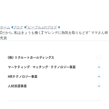
ッ
利
ホーム
ブログ
「ピープル」のブログ
【だから、私はきょうも働く】”ゲレンデに熱気を取りもどす” ママさん研
究員
(株) リクルートホールディングス
マーケティング・マッチング・テクノロジー事業
(株) リクルート
HRテクノロジー事業
(株) インディードリクルートパートナーズ
人材派遣事業
(株) インディードリクルートテクノロジーズ
RGF Staffing B.V.
Indeed, Inc.
(株) リクルートスタッフィング