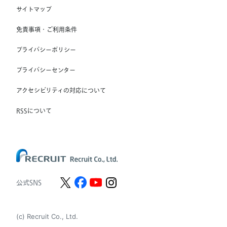
RGF OHR USA, INC.
(株) スタッフサービス・ホールディングス
サイトマップ
RGF Staffing France SAS
免責事項・ご利用条件
RGF Staffing Germany GmbH
プライバシーポリシー
RGF Staffing the Netherlands B.V.
プライバシーセンター
Unique NV
アクセシビリティの対応について
Staffmark Group, LLC
The CSI Companies, Inc.
RSSについて
Chandler Macleod Group Limited
Peoplebank Hong Kong
公式SNS
(c) Recruit Co., Ltd.