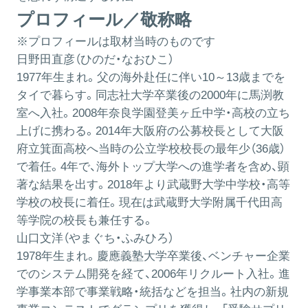
プロフィール／敬称略
※プロフィールは取材当時のものです
日野田直彦（ひのだ・なおひこ）
1977年生まれ。父の海外赴任に伴い10～13歳までを
タイで暮らす。同志社大学卒業後の2000年に馬渕教
室へ入社。2008年奈良学園登美ヶ丘中学・高校の立ち
上げに携わる。2014年大阪府の公募校長として大阪
府立箕面高校へ当時の公立学校校長の最年少（36歳）
で着任。4年で、海外トップ大学への進学者を含め、顕
著な結果を出す。2018年より武蔵野大学中学校・高等
学校の校長に着任。現在は武蔵野大学附属千代田高
等学院の校長も兼任する。
山口文洋（やまぐち・ふみひろ）
1978年生まれ。慶應義塾大学卒業後、ベンチャー企業
でのシステム開発を経て、2006年リクルート入社。進
学事業本部で事業戦略・統括などを担当。社内の新規