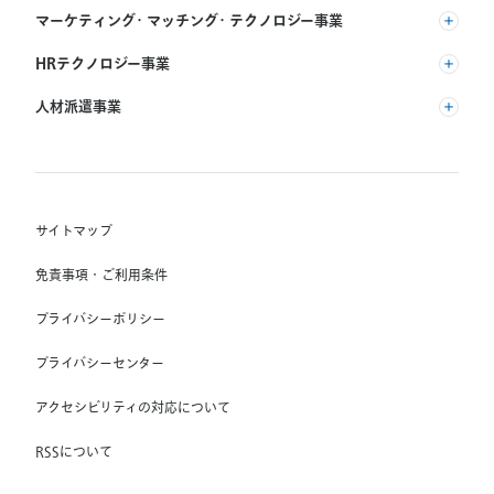
マーケティング・マッチング・テクノロジー事業
(株) リクルート
HRテクノロジー事業
(株) インディードリクルートパートナーズ
人材派遣事業
(株) インディードリクルートテクノロジーズ
RGF Staffing B.V.
Indeed, Inc.
(株) リクルートスタッフィング
RGF OHR USA, INC.
(株) スタッフサービス・ホールディングス
サイトマップ
RGF Staffing France SAS
免責事項・ご利用条件
RGF Staffing Germany GmbH
プライバシーポリシー
RGF Staffing the Netherlands B.V.
プライバシーセンター
Unique NV
アクセシビリティの対応について
Staffmark Group, LLC
The CSI Companies, Inc.
RSSについて
Chandler Macleod Group Limited