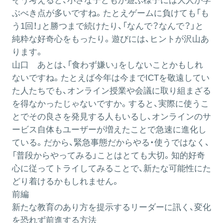
そう考えると、小さな子どもが遊ぶ様子には大人が学
ぶべき点が多いですね。たとえゲームに負けても「も
う1回！」と勝つまで続けたり、「なんで？なんで？」と
純粋な好奇心をもったり。遊びには、ヒントが沢山あ
ります。
山口
あとは、「食わず嫌い」をしないことかもしれ
ないですね。たとえば今年は今までICTを敬遠してい
た人たちでも、オンライン授業や会議に取り組まざる
を得なかったじゃないですか。すると、実際に使うこ
とでその良さを発見する人もいるし、オンラインのサ
ービス自体もユーザーが増えたことで急速に進化し
ている。だから、緊急事態だからやる・使うではなく、
「普段からやってみる」ことはとても大切。知的好奇
心に従ってトライしてみることで、新たな可能性にた
どり着けるかもしれません。
前編
新たな教育のあり方を提示するリーダーに訊く、変化
を恐れず前進する方法