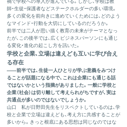
禍で学校への導入が進んでいる。しかし、学校は教
師・生徒・保護者などステークホルダーの多い環境。
多くの変化を前向きに進めていくためには、どのよう
なマインド・行動を大切にしているのだろうか。
前半
では二人が思い描く教育の未来がテーマとなっ
たが、この後半では、広くビジネスパーソンにも通じ
る変化・進化の起こし方を訊いた。
学校と企業、立場は違えども互いに学び合え
る存在
――前半では、生徒一人ひとりが学ぶ意義をみつけ
ることが話題になる中で、これは企業にも通じる話
ではないかという指摘がありました。一般に学校と
企業（社会）は切り離して考えられがちですが、実は
共通点が多いのではないでしょうか。
山口
私が日野田先生をリスペクトしているのは、学
校と企業で立場は違えども、考え方に共感することが
多いから。きっと根底にある思想は同じなのではな