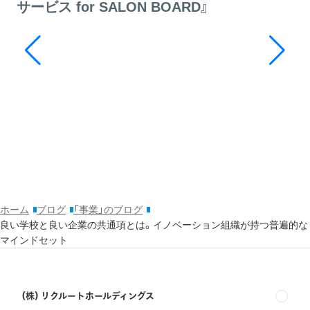
サービス for SALON BOARD』
20
そ
ッ
利
ホーム
ブログ
「事業」のブログ
良い学校と良い企業の共通項とは。イノベーション組織が持つ普遍的な
マインドセット
(株) リクルートホールディングス