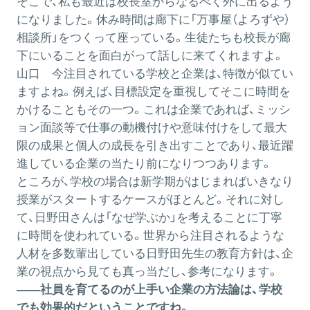
そこで、私も最近は校長室からなるべく外に出るよう
になりました。休み時間は廊下に「万事屋（よろずや）
相談所」をつくって座っている。生徒たちも校長が廊
下にいることを面白がって話しに来てくれますよ。
山口
今注目されている学校と企業は、特徴が似てい
ますよね。例えば、目標設定を重視してそこに時間を
かけることもその一つ。これは企業であれば、ミッシ
ョン面談等で仕事の動機付けや意味付けをして最大
限の成果と個人の成長を引き出すことであり、最近躍
進している企業の当たり前になりつつあります。
ところが、学校の場合は新学期がはじまればいきなり
授業がスタートするケースがほとんど。それに対し
て、日野田さんは「なぜ学ぶか」を考えることに丁寧
に時間を使われている。世界から注目されるような
人材を多数輩出している日野田先生の教育方針は、企
業の視点から見ても真っ当だし、参考になります。
――社員を育てるのが上手い企業の方法論は、学校
でも効果的だということですね。