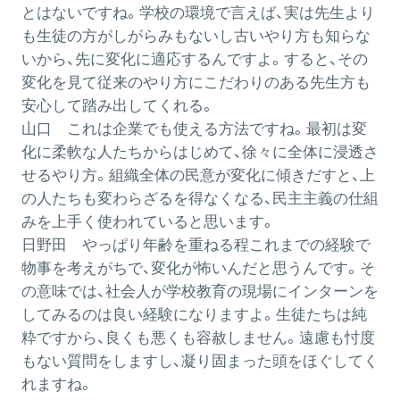
とはないですね。学校の環境で言えば、実は先生より
も生徒の方がしがらみもないし古いやり方も知らな
いから、先に変化に適応するんですよ。すると、その
変化を見て従来のやり方にこだわりのある先生方も
安心して踏み出してくれる。
山口
これは企業でも使える方法ですね。最初は変
化に柔軟な人たちからはじめて、徐々に全体に浸透さ
せるやり方。組織全体の民意が変化に傾きだすと、上
の人たちも変わらざるを得なくなる、民主主義の仕組
みを上手く使われていると思います。
日野田
やっぱり年齢を重ねる程これまでの経験で
物事を考えがちで、変化が怖いんだと思うんです。そ
の意味では、社会人が学校教育の現場にインターンを
してみるのは良い経験になりますよ。生徒たちは純
粋ですから、良くも悪くも容赦しません。遠慮も忖度
もない質問をしますし、凝り固まった頭をほぐしてく
れますね。