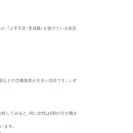
ス
の
サ
イ
業が、「人手不足・育成難」を挙げている状況
ト
は
こ
ち
ら
）面などの労働負荷が大きい項目です。いず
。
で比較してみると、特に女性は6割の方が働き
ています。
ン