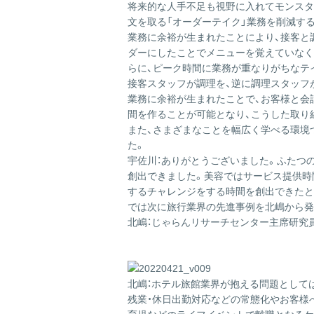
将来的な人手不足も視野に入れてモンスタ
文を取る「オーダーテイク」業務を削減す
業務に余裕が生まれたことにより、接客と
ダーにしたことでメニューを覚えていなく
らに、ピーク時間に業務が重なりがちなテ
接客スタッフが調理を、逆に調理スタッフ
業務に余裕が生まれたことで、お客様と会
間を作ることが可能となり、こうした取り組
また、さまざまなことを幅広く学べる環境
た。
宇佐川：ありがとうございました。ふたつ
創出できました。美容ではサービス提供時
するチャレンジをする時間を創出できたと
では次に旅行業界の先進事例を北嶋から発
北嶋：じゃらんリサーチセンター主席研究
北嶋：ホテル旅館業界が抱える問題としては
残業・休日出勤対応などの常態化やお客様