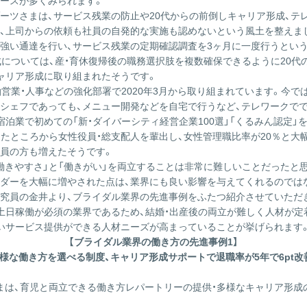
ースが多くみられます。
ーツさまは、サービス残業の防止や20代からの前倒しキャリア形成、テ
、上司からの依頼も社員の自発的な実施も認めないという風土を整えま
強い通達を行い、サービス残業の定期確認調査を3ヶ月に一度行うとい
成については、産・育休復帰後の職務選択肢を複数確保できるように20
ャリア形成に取り組まれたそうです。
営業・人事などの強化部署で2020年3月から取り組まれています。今で
シェフであっても、メニュー開発などを自宅で行うなど、テレワークで
泊業で初めての「新・ダイバーシティ経営企業100選」「くるみん認定」
ったところから女性役員・総支配人を輩出し、女性管理職比率が20％と
員の方も増えたそうです。
、「働きやすさ」と「働きがい」を両立することは非常に難しいことだった
ダーを大幅に増やされた点は、業界にも良い影響を与えてくれるのでは
研究員の金井より、ブライダル業界の先進事例をふたつ紹介させていただ
土日稼働が必須の業界であるため、結婚・出産後の両立が難しく人材が定
いサービス提供ができる人材ニーズが高まっていることが挙げられます
【ブライダル業界の働き方の先進事例1】
様な働き方を選べる制度、キャリア形成サポートで退職率が5年で6pt改
さまは、育児と両立できる働き方レパートリーの提供・多様なキャリア形