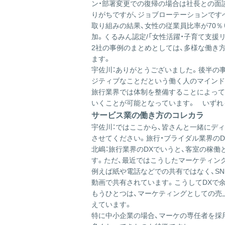
ン・部署変更での復帰の場合は社長との面
りがちですが、ジョブローテーションです
取り組みの結果、女性の従業員比率が70％（う
加。くるみん認定/「女性活躍・子育て支
2社の事例のまとめとしては、多様な働き
ます。
宇佐川：ありがとうございました。後半の
ジティブなことだという働く人のマインド
旅行業界では体制を整備することによって
いくことが可能となっています。 いずれ
サービス業の働き方のコレカラ
宇佐川：ではここから、皆さんと一緒にデ
させてください。旅行・ブライダル業界のD
北嶋：旅行業界のDXでいうと、客室の稼
す。ただ、最近ではこうしたマーケティン
例えば紙や電話などでの共有ではなく、S
動画で共有されています。こうしてDXで
もうひとつは、マーケティングとしての売
えています。
特に中小企業の場合、マーケの専任者を採