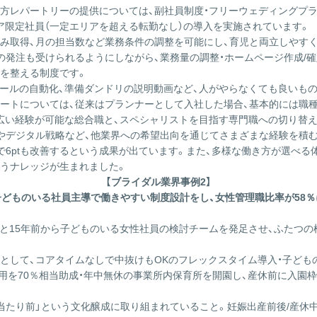
方レパートリーの提供については、副社員制度・フリーウェディングプラ
ア限定社員（一定エリアを超える転勤なし）の導入を実施されています。
み取得、月の担当数など業務条件の調整を可能にし、育児と両立しやす
の発注も受けられるようにしながら、業務量の調整・ホームページ作成/
を整える制度です。
メールの自動化、準備ダンドリの説明動画など、人がやらなくても良いもの
ートについては、従来はプランナーとして入社した場合、基本的には職種
広い経験が可能な総合職と、スペシャリストを目指す専門職への切り替え
やデジタル戦略など、他業界への希望出向を通じてさまざまな経験を積
6ptも改善するという成果が出ています。また、多様な働き方が選べる体
うナレッジが生まれました。
【ブライダル業界事例2】
子どものいる社員主導で働きやすい制度設計をし、女性管理職比率が58％
んと15年前から子どものいる女性社員の検討チームを発足させ、ふたつ
として、コアタイムなしで中抜けもOKのフレックスタイム導入・子ども
費用を70％相当助成・年中無休の事業所内保育所を開園し、産休前に入園
当たり前」という文化醸成に取り組まれていること。妊娠出産前後/産休中