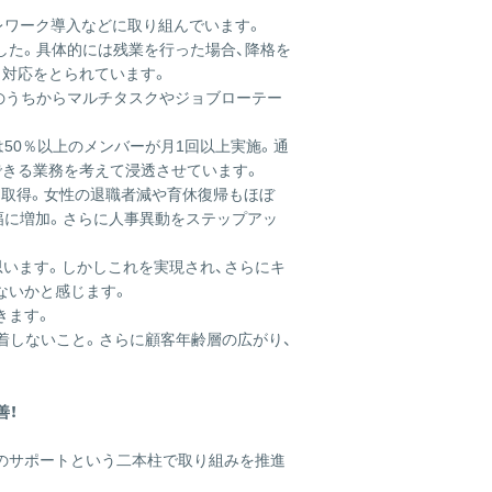
レワーク導入などに取り組んでいます。
した。具体的には残業を行った場合、降格を
う対応をとられています。
代のうちからマルチタスクやジョブローテー
は50％以上のメンバーが月1回以上実施。通
できる業務を考えて浸透させています。
を取得。女性の退職者減や育休復帰もほぼ
大幅に増加。さらに人事異動をステップアッ
と思います。しかしこれを実現され、さらにキ
ないかと感じます。
きます。
着しないこと。さらに顧客年齢層の広がり、
。
善！
成のサポートという二本柱で取り組みを推進