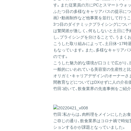
す。また従業員の方にPCとスマートウォ
ふたつ目の多様なキャリアパスの提示につ
画）・動画制作など他事業を並行して行う
3つ目のダイナミックプライシングについて
は繁閑差が激しく、何もしないと土日に予
し、プライシングを分けることで、うまく
こうした取り組みによって、土日休・17
もなっています。また、多様なキャリアパ
のです。
こうした魅力的な環境が口コミで広がり、
一般的にいわれている美容室の生産性と比
オリガミ・キャリアデザインのオーナーさ
間教育などについてはDXせずに人の介在
竹田：続いて、飲食業界の先進事例をご紹
竹田：私からは、肉料理をメインにしたお
ご存じの通り、飲食業界はコロナ禍で時短
ションするかが課題となっていました。