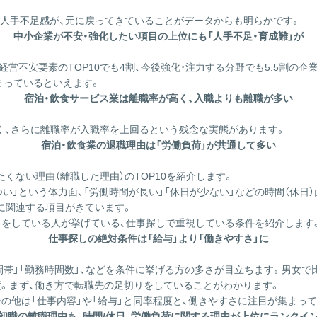
人手不足感が、元に戻ってきていることがデータからも明らかです。
中小企業が不安・強化したい項目の上位にも「人手不足・育成難」が
経営不安要素のTOP10でも4割、今後強化・注力する分野でも5.5割の企
まっているといえます。
宿泊・飲食サービス業は離職率が高く、入職よりも離職が多い
く、さらに離職率が入職率を上回るという残念な実態があります。
宿泊・飲食業の退職理由は「労働負荷」が共通して多い
くない理由（離職した理由）のTOP10を紹介します。
つい」という体力面、「労働時間が長い」「休日が少ない」などの時間（休日
に関連する項目がきています。
しをしている人が挙げている、仕事探しで重視している条件を紹介します
仕事探しの絶対条件は「給与」より「働きやすさ」に
務時間帯」「勤務時間数」、などを条件に挙げる方の多さが目立ちます。男女
度。まず、働き方で転職先の足切りをしていることがわかります。
の他は「仕事内容」や「給与」と同率程度と、働きやすさに注目が集まっ
初職の離職理由も、時間/休日、労働負荷に関する理由が上位にランクイ