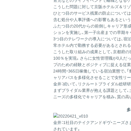
育児などのライフイベントで離職となるケ
こうした問題に対して京阪ホテルズ＆リゾ
ひとつ目のサービス残業の防止については
含む処分や人事評価への影響もあるという
ふたつ目の20代からの前倒しキャリア形
ションを実施し、第一子出産までの早期キ
3つ目のテレワークの導入については、宿泊
常ホテル内で勤務する必要があるとされる
こうした取り組みの成果として、京都府の宿
100％を実現。さらに女性管理職が0人だ
プのための経験とポジティブに捉える従業
24時間・365日稼働している宿泊業態で
ャリアパスを多様化させることで女性リー
金井：続いて、リクルートブライダル総研
まずブライダル業界が抱える課題として、
ニーズの多様化でキャリアを積み、質の高
多
金井：1社目のテイクアンドギヴ・ニーズ
されています。