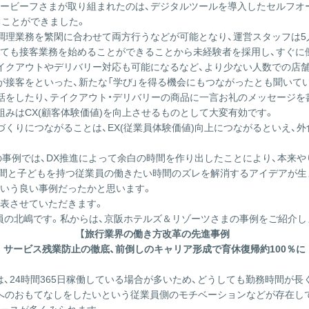
ービーフさまが取り組まれたのは、デジタルツールを導入したセルフオ
ることができました。
調理業務を繁閑に合わせて両方行うなどが可能となり、運営スタッフは5人
ても接客業務を始めることができることから未経験者を採用し、すぐに
イクアウトやデリバリー対応も可能になるなど、より少ない人数での店
が接客をといった、新たな「学び」を得る機会にもつながったとも聞いて
話をしたり、テイクアウト・デリバリーの商品に一言お礼のメッセージを
みはCX(顧客体験価値)を向上させるものとして大変有効です。
づくりにつながることは、EX(従業員体験価値)向上につながるといえ、
の事例では、DX推進によって余白の時間を作り出したことにより、本来や
間と子どもを持つ従業員の働きたい時間のズレを解消するアイデアが生
いう良い事例だったかと思います。
表させていただきます。
員の北嶋です。私からは、京阪ホテルズ＆リゾーツさまの事例をご紹介し
【旅行業界の働き方改革の先進事例
サービス残業防止の徹底、前倒しのキャリア形成で育休復帰約100％に
、24時間365日稼働している場合が多いため、どうしても勤務時間が長
へのおもてなしをしたいという従業員側のモチベーションなどが存在して