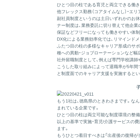
ひとつ目の柱である育児と両立できる働き
他フレックス勤務（コアタイムなし）・エリ
副社員制度というのは土日いずれかのお休
ナー制度は、業務委託に切り替えて他企業
保証などフリーになっても働きやすい体制
DX化による業務効率化では、リマインド
ふたつ目の柱の多様なキャリア形成のサポ
種への異動・ジョブローテーションなど幅
社外留職制度として、例えば専門学校講師
こうした取り組みによって退職率が5年間で
と制度面でのキャリア支援を実施するとい
もう1社は、徳島県のときわさまです。な
まれている企業です。
ひとつ目の柱は両立可能な制度環境の整備
以上の基準で実施・育児/介護サービスの
ます。
もうひとつ着目すべきは「出産後の復帰が