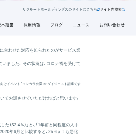
リ
ク
ル
ー
ト
ホ
ー
ル
デ
ィ
ン
グ
ス
の
サ
イ
ト
は
こ
ち
ら
サ
イ
ト
内
検
索
新
サ
働き方導入によるCSとES
規
イ
資本経営
採用情報
ブログ
ニュース
お問い合わせ
タ
ト
ブ
内
で
検
開
索
きに合わせた対応を迫られたのがサービス業
く
リ
ていました。その状況は、コロナ禍を受けて
ク
ル
ー
社外向けイベント「コレカラ会議」のダイジェスト記事です
ト
ホ
ついてお話させていただければと思います。
ー
ル
デ
ィ
（52.4％）」と、「1年前と同程度の人手
ン
020年6月と比較すると、25.6ｐｔも悪化
グ