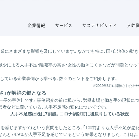
事例に学ぶ テクノロジー活用と多様な働き方導入によるCSとESの向上
業の成功事例に学ぶ テクノロジー活用と多様な
企業情報
サービス
サステナビリティ
人的
企業にさまざまな影響を及ぼしています。なかでも特に、国・自治体の動
減少による人手不足・離職率の高さ・女性の働きにくさなどが問題となっ
している企業事例から学べる、数々のヒントをご紹介します。
※2022年3月に開催された
さ」が解消の鍵となる
ター長の宇佐川です。事例紹介の前に私から、労働市場と働き手の現状に
営者などに聞いている、人手不足感の変化についてです。
人手不足感は既に7割超。コロナ禍以前に後戻りしている状況
感じますか？」という質問をしたところ、「1年前よりも人手不足が悪化した
となんと74.9％が人手不足を感じているという結果となりました。これは、2