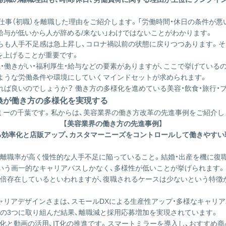
仕事（初職）を離職した理由をご紹介します。「労働時間・休日の条件が悪
給与が低いから人が辞める/来ない」わけではないことがわかります。
らも人手不足感は急上昇し、コロナ禍以前の状態に戻りつつあります。
）を上げることが重要です。
係・働きがい・福利厚生・給与などの要素がありますが、ここで挙げている
ような労働条件や環境にしていくマインドセットが求められます。
れば良いのでしょうか？ 働き方の多様化を進めている美容・飲食・旅行・
転換が働き方の多様化を実現する
ミーの千葉です。私からは、美容業界の働き方改革の先進事例をご紹介し
【美容業界の働き方の先進事例】
よる効率化と店販アップ、カスタマーニーズをコントロールして働きやすい
、離職率が高く慢性的な人手不足に陥っていること。結婚・出産を機に復
いう画一的なキャリアパスしかなく、多様性が低いことが挙げられます。
.4倍存在しているといわれますが、復職されるケースは少ないという特徴
ャリアデザインさまは、スモールDXによる生産性アップ・多様なキャリ
の3つに取り組んだ結果、離職減と採用応募増加を実現されています。
ル化と動画の活用、IT化の推進です。スマートミラーを導入し、おすすめ