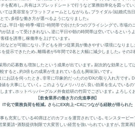
ッチを配布し、共有はスプレッドシートで行うなど業務効率化を図ってい
いては美容室をプラットフォームとしながらも、ブライダル（結婚式当
ことで、多様な働き方が選べるようになりました。
は、平日・朝・時季・曜日・時間帯で分けた5つのプライシングで、市場
約が詰まって受けきれない、逆に平日や朝の時間帯は空いているという
お客様を誘導し稼働率を上げています。
時退社などが可能になり、子どもを持つ従業員が働きやすい環境になりまし
スを提示できたため、離職者が5年間で2名と大幅に減少しました。その2
採用の応募数も増加したという成果が出ています。副次的な効果としては、
較すると、約3倍もの成果が生まれている点も興味深いです。
まにお話を伺ったとき、非常に印象的だったのがDXの取り入れ方です。D
価値を大事にしていく。このようなメリハリが、良い効果を生んでいるの
介します、ホットペッパーグルメ外食総研の竹田でございます。よろしく
【飲食業界の働き方の先進事例】
IT化で業務負荷を軽減。さらにEX向上・CXにつながる経験が得られた
食事も充実している40席ほどのカフェを運営されている、モンスタービ
営業要請・酒類提供制限で大変苦しい経営を強いられていますが、営業