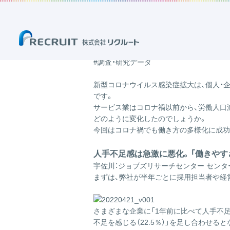
ホーム
ブログ
「事業」のブログ
【コレカラ会議】サービス産業の成功
2022.04.21
【コレカラ会議】サービス産
の向上
#調査・研究データ
新型コロナウイルス感染症拡大は、個人・
です。
サービス業はコロナ禍以前から、労働人口
どのように変化したのでしょうか。
今回はコロナ禍でも働き方の多様化に成功
人手不足感は急激に悪化。「働きやす
宇佐川：ジョブズリサーチセンター セン
まずは、弊社が半年ごとに採用担当者や経
さまざまな企業に「1年前に比べて人手不足を
不足を感じる（22.5％）」を足し合わせる