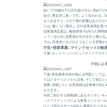
続いて33歳以下の正社員の方が、初めての
由が、男女共に多いです。よく言われる、「
まとめますと、コロナ禍の影響はありなが
には、働く人に着目し、ES（従業員満足度
従業員満足度は、職場環境・社内の人間関
っているため、従業員が生き生きと働ける
では、具体的にはどのようなことを実施す
IT化・技術革新、マインドセットの
千葉：ホットペッパービューティーアカデ
IT化に
千葉：美容業界全体が抱える問題としては
てはスタイリストから店長、そして独立と
実際、休眠している美容師は従事者の約1
がえます。
今回ご紹介する徳島県にあるオリガミ・キ
ックプライシングによる集客コントロール
ひとつ目のスモールDXは、鏡面のデジタ