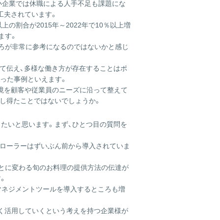
小企業では休職による人手不足も課題にな
工夫されています。
上の割合が2015年～2022年で10％以上増
ます。
ころが非常に参考になるのではないかと感じ
って伝え、多様な働き方が存在することはポ
った事例といえます。
境を顧客や従業員のニーズに沿って整えて
なし得たことではないでしょうか。
きたいと思います。まず、ひとつ目の質問を
トローラーはずいぶん前から導入されていま
。
ごとに変わる旬のお料理の提供方法の伝達が
。
マネジメントツールを導入するところも増
まく活用していくという考えを持つ企業様が