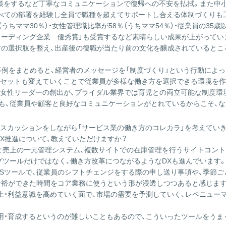
談をするなど丁寧なコミュニケーションで復帰への不安を払拭。また中
べての部署を経験し全員で職種を超えてサポートし合える体制づくりも
ちママ30％）・女性管理職比率が58％（うちママ54％）・従業員の35歳以
援リーディング企業 優秀賞」も受賞するなど素晴らしい成果が上がってい
方の選択肢を整え、出産後の復職が当たり前の文化を醸成されていると
事例をまとめると、経営者のメッセージを「制度づくり」という行動によ
セットも変えていくことで従業員が多様な働き方を選択できる環境を作
女性リーダーの創出が、ブライダル業界では育児との両立可能な制度環
も、従業員や顧客と良好なコミュニケーションがとれているからこそ、
ィスカッションをしながら「サービス業の働き方のコレカラ」を考えてい
X推進について、教えていただけますか？
働と売上の一元管理システム、複数サイトでの在庫管理を行うサイトコン
グツールだけではなく、働き方改革につながるようなDXも進んでいます
NSツールで、従業員のシフトチェンジをする際の申し送り事項や、季節
余裕ができた時間をコア業務に使うという形が浸透しつつあると感じます
上・利益意識を高めていく面で、市場の需要を予測していく、レベニュー
用・育成するというのが難しいこともあるので、こういったツールをう