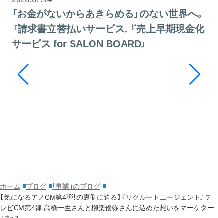
「お金がないからあきらめる」のない世界へ。
『請求書立替払いサービス』『売上早期現金化
サービス for SALON BOARD』
20
そ
ッ
利
ホーム
ブログ
「事業」のブログ
【気になるアノCM第4弾！の裏側に迫る】『リクルートエージェント』テ
レビCM第4弾 高橋一生さんと柳楽優弥さんに込めた想いをマーケター