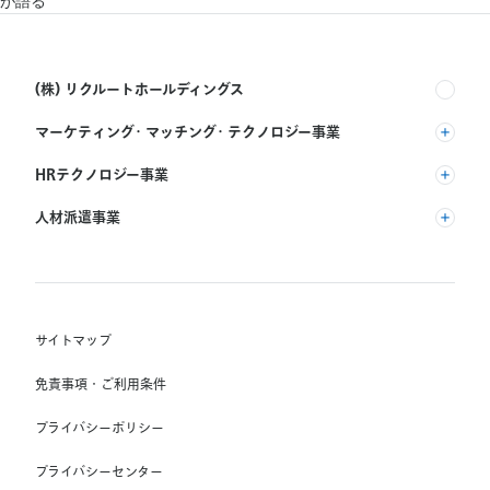
が語る
(株) リクルートホールディングス
マーケティング・マッチング・テクノロジー事業
(株) リクルート
HRテクノロジー事業
(株) インディードリクルートパートナーズ
人材派遣事業
(株) インディードリクルートテクノロジーズ
RGF Staffing B.V.
Indeed, Inc.
(株) リクルートスタッフィング
RGF OHR USA, INC.
(株) スタッフサービス・ホールディングス
サイトマップ
RGF Staffing France SAS
免責事項・ご利用条件
RGF Staffing Germany GmbH
プライバシーポリシー
RGF Staffing the Netherlands B.V.
プライバシーセンター
Unique NV