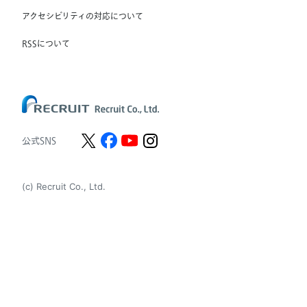
アクセシビリティの対応について
Staffmark Group, LLC
The CSI Companies, Inc.
RSSについて
Chandler Macleod Group Limited
Peoplebank Hong Kong
公式SNS
(c) Recruit Co., Ltd.