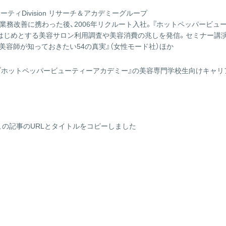
ューティDivision リサーチ＆アカデミーグループ
業務改善に携わった後、2006年リクルート入社。『ホットペッパービュー
をはじめとする美容サロン利用調査や美容消費の兆しを発信。セミナー講演
『美容師が知っておきたい54の真実』（女性モード社）ほか
『ホットペッパービューティーアカデミー』の美容専門学校生向けキャリ
この記事のURLとタイトルをコピーしました