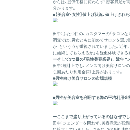
からは、提供価格に変わらず「顧客満足が
分かります。
■【美容室・女性】値上げ状況、値上げされ
田中：
ふたつ目の、カスタマーの「サロンな
調査では、男女ともに初めてサロンを選ぶ
か」という点が重視されていました。近年
に施術してもらえるか」を疑似体験できる
ーそして3つ目の「男性美容業界」。近年 
田中：
統計上でも、メンズ向け美容サロンの
（1回あたり利用金額）上昇があります。
■男性向け美容サロンの市場規模
■男性が美容室を利用する際の平均利用金
ーここまで盛り上がっているのはなぜでし
田中：
ジェンダーを問わず、美容意識が段階
に拡大していました。さらに、2018年