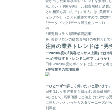
査が出した業界水準やトレンドを参考にし
京」という印象が先行し、都市規模と消費
との相関も高いんです。過去には「美容室
ィングを行うことも重要ですので、2020
「データブック（データ可視化ツール）」
や
「研究員コラム（調査解説記事）」
を、美容サロンの従業員向けの教材として
注目の業界トレンドは “男
ー2023年度の「美容センサス上期」では
ー』が注目するトレンドは何でしょうか？
田中：
2023年度のポイントは主に3つと
■美容業界の市場規模
ーひとつずつ詳しく伺いたいと思います。
田中：
はい、美容業界も漏れず、高単価層向
向」として、高単価層ほど値上げに対する
に拘りたいといったカスタマーニーズがあ
別調査