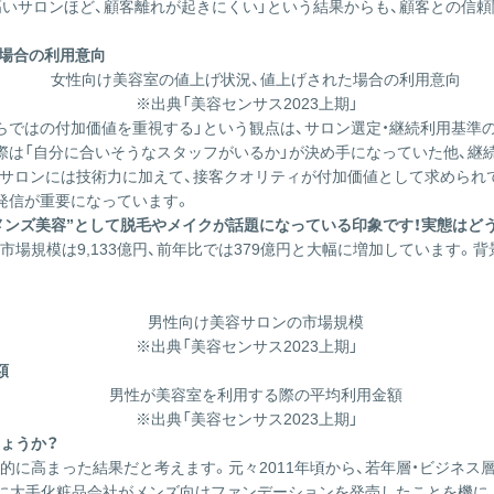
高いサロンほど、顧客離れが起きにくい」という結果からも、顧客との信
た場合の利用意向
※出典「美容センサス2023上期」
らではの付加価値を重視する」という観点は、サロン選定・継続利用基準の
際は「自分に合いそうなスタッフがいるか」が決め手になっていた他、継
、サロンには技術力に加えて、接客クオリティが付加価値として求められ
発信が重要になっています。
“メンズ美容”として脱毛やメイクが話題になっている印象です！実態はど
市場規模は9,133億円、前年比では379億円と大幅に増加しています。
※出典「美容センサス2023上期」
額
※出典「美容センサス2023上期」
ょうか？
的に高まった結果だと考えます。元々2011年頃から、若年層・ビジネ
以降に大手化粧品会社がメンズ向けファンデーションを発売したことを機に