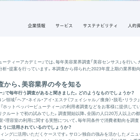
トペッパービューティーアカデミー』の美容業界調査から読み解く
長！『ホットペッパービューティーアカデミー』
企業情報
サービス
サステナビリティ
人的
ューティーアカデミー』では、毎年美容業界調査「美容センサス」を行い
析・提案を行っています。本調査から得られた2023年度上期の業界動
査から、美容業界の今を知る
ー』で毎年行う調査があると聞きました。どのようなものでしょうか？
ロン領域「ヘア・ネイル・アイ・エステ（フェイシャル／痩身）・脱毛・リラ
でも『ホットペッパービューティー』の利用者調査などをお客様に提供して
クルートで初の試みでした。調査開始以降、全国の人口20万人以上の都市
美容室・理容室の利用に関する実態について、毎年同条件で消費者動向を調
ように活用されているのでしょうか？
ティングに活用いただくケースです。サロン独自の強みを活かしたメニュ