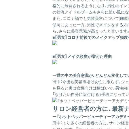
格的に展開されるようになり、男性のインフ
の韓流アイドルブームもさらに追い風にな
また、コロナ禍でも男性美容について興味
傾向にあった一方、男性でメイクをする方
ら、さらに美容意識が高まったと言います
■【男女】コロナ前後でのメイクアップ頻度
■【男女】メイク頻度が増えた理由
ー世の中の美容意識が、どんどん変化して
田中：
今後も美容市場は女性に限らず、ジ
を見ると実は女性向けは横ばいで、男性向
「なりたい自分に近付ける」手段になって
サロン経営者の方に、最新ナ
ー『ホットペッパービューティーアカデミ
田中：
より多くの経営者の方に、サロン経営