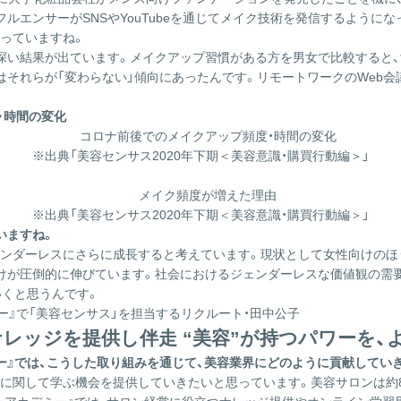
ルエンサーがSNSやYouTubeを通じてメイク技術を発信するようにな
っていますね。
深い結果が出ています。メイクアップ習慣がある方を男女で比較すると、
はそれらが「変わらない」傾向にあったんです。リモートワークのWeb
。
・時間の変化
※出典「美容センサス2020年下期＜美容意識・購買行動編＞」
※出典「美容センサス2020年下期＜美容意識・購買行動編＞」
いますね。
ェンダーレスにさらに成長すると考えています。現状として女性向けのほ
けが圧倒的に伸びています。社会におけるジェンダーレスな価値観の需
いくと思うんです。
レッジを提供し伴走 “美容”が持つパワーを、
ー』では、こうした取り組みを通じて、美容業界にどのように貢献してい
に関して学ぶ機会を提供していきたいと思っています。美容サロンは約