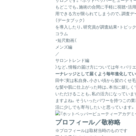
サロンです。『ホットペッパービューティ
もどこでも、施術の合間に手軽に視聴・活
用できる方が限られてしまうので、調査デ
（データブック）
を導入したり、研究員が調査結果・トピッ
コラム
・短尺動画（
メンズ編
／
サロントレンド編
）など、情報の届け方については年々バリ
ーナレッジとして届くよう毎年進化してい
田中：
実は私自身、小さい頃から髪のくせ
な髪や肌に仕上がった時は、本当に嬉しく
いただけることも、私の活力になっていま
ますよね。そういったパワーを持つこの業
活に少しでも寄与したいと思っています。
プロフィール／敬称略
※プロフィールは取材当時のものです