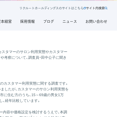
リ
ク
ル
ー
ト
ホ
ー
ル
デ
ィ
ン
グ
ス
の
サ
イ
ト
は
こ
ち
ら
サ
イ
ト
内
検
索
新
サ
の美容業界調査から読み解く
規
イ
資本経営
採用情報
ブログ
ニュース
お問い合わせ
タ
ト
ブ
内
で
検
開
索
く
リ
、カスタマーのサロン利用実態やカスタマー
ク
向や考察について、調査員・田中公子に聞き
ル
ー
ト
ホ
ク」のカスタマー利用実態に関する調査です。
ー
いましたが、カスタマーのサロン利用実態を
ル
に住む方のうち、15～69歳の男女1万
デ
査し、経年比較しています。
ィ
ン
ー内容や価格設定を検討するうえで、本調
グ