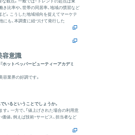
要な観点。一般では「トレンドの起点は東
ス
働き比率や、世帯の同居率、地域の慣習など
の
ほど。こうした地域傾向を捉えてマーケテ
サ
。他にも、本調査に紐づけて発行した
イ
ト
は
こ
ち
美容意識
ら
か『ホットペッパービューティーアカデミ
性美容業界の好調です。
んでいるということでしょうか。
います。一方で、「値上げされた場合の利用意
価値、例えば技術・サービス、担当者など