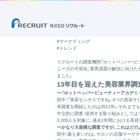
ホーム
ブログ
「事業」のブログ
“メンズ美容”市場も急成長！『ホッ
2023.08.08
“メンズ美容”市場も急成
#美容
#業務・経営支援
#マーケティング
#トレンド
リクルートの調査機関『ホットペッパービ
ニーズの可視化、業界課題の解決に向けた分
ました。
13年目を迎えた美容業界調
ー『ホットペッパービューティーアカデミ
田中：
「美容センサスですね。6つの美容サ
本調査を開始したのは2011年。それま
中立的に調査・提供する取り組みとしてはリ
3,200人を対象に、過去1年間における
ーかなり大規模な調査ですが、これはどの
田中：
最も多いのは、サロンの店舗マーケ