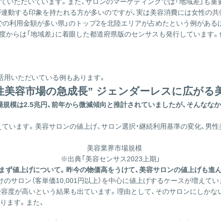
ていただいています。また、サロンのマーケティングでは「地域差」も重
が連動する印象を持たれる方が多いのですが、実は美容消費には女性の共
での利用金額が多い県」のトップ2を北陸エリアが占めたという例がある
年度からは「地域差」に着眼した都道府県版のセンサスも発行しています
活用いただいている例もあります。
性美容市場の急成長” ジェンダーレスに広がる
市場規模は2.5兆円、前年から微減傾向と推計されていましたが、そんなな
考えています。美容サロンの値上げ、サロン選択・継続利用基準の変化、男
※出典「美容センサス2023上期」
まず値上げについて。昨今の物価高をうけて、美容サロンの値上げも進
けのサロン（客単価10,001円以上）を中心に値上げするケースが増えて
受容度が高いという結果も出ています。理由として、そのサロンにしかない
ります。また、