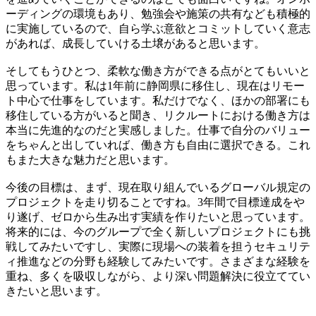
ーディングの環境もあり、勉強会や施策の共有なども積極的
に実施しているので、自ら学ぶ意欲とコミットしていく意志
があれば、成長していける土壌があると思います。
そしてもうひとつ、柔軟な働き方ができる点がとてもいいと
思っています。私は1年前に静岡県に移住し、現在はリモー
ト中心で仕事をしています。私だけでなく、ほかの部署にも
移住している方がいると聞き、リクルートにおける働き方は
本当に先進的なのだと実感しました。仕事で自分のバリュー
をちゃんと出していれば、働き方も自由に選択できる。これ
もまた大きな魅力だと思います。
今後の目標は、まず、現在取り組んでいるグローバル規定の
プロジェクトを走り切ることですね。3年間で目標達成をや
り遂げ、ゼロから生み出す実績を作りたいと思っています。
将来的には、今のグループで全く新しいプロジェクトにも挑
戦してみたいですし、実際に現場への装着を担うセキュリテ
ィ推進などの分野も経験してみたいです。さまざまな経験を
重ね、多くを吸収しながら、より深い問題解決に役立ててい
きたいと思います。