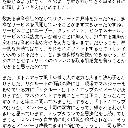
を感じるようになり、そのような動き方ができる事業会社に
転職しようと考えはじめました。
数ある事業会社のなかでリクルートに興味を持ったのは、多
様なサービスを展開していることがまず大きかったですね。
サービスごとにユーザー、クライアント、ビジネスモデル、
サービスの成熟度合いが違うことに加えて、担当する組織が
変われば業務の進め方や考え方も違います。だからこそ、画
一的な方法ではなく、それぞれにフィットするセキュリティ
が求められるだろう、と。多種多様な経験ができるから、ビ
ジネスとセキュリティのバランスを取る肌感覚を養うことが
できると思ったのです。
また、ボトムアップ風土や働く人の魅力も大きな決め手とな
りました。リクルートの面談の際には、現場でマネジャーを
務めている方に「リクルートはボトムアップのイメージがあ
りますが、マネジメントする側にとっては正直、どうなんで
すか？」と率直に聞いてみました。すると、「ボトムアップ
のほうが、メンバーと上司の双方にとって、得られる利が大
きいと思っています。トップダウンで意思決定をし続けてし
まうと、メンバーが自主的に動く環境が醸成されない。そう
するとメンバーは成長できずに悩むでしょうし、上司も常に