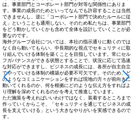
は、事業部門とコーポレート部門が対等な関係性にありま
す。事業の成長のためといってなんでも許容することは当然
できませんし、逆に「コーポレート部門で決めたルールに従
え」ということも通用しない。そのため私たちは、事業部門
をどう動かしていくかも含めて全体を設計していくことが必
要なのです。
海外グループ会社については、本社の指示通りに動くのでは
なく自ら動いてもらい、中長期的な視点でセキュリティに取
り組んでいける体制を築くことを目指しています。常にセル
フガバナンスができる状態とすることで、状況に応じて迅速
な対応ができますし、ビジネスの成長には、各所が自主自立
でやっていける体制の構築が必要不可欠です。そのため、ど
のようなコミュニケーションをすれば現地の方々が前向きに
動いてくれるのか、何を根拠にどのような伝え方をすればよ
り理解を深めてくれるのかを考えて推進しています。
ただ施策を考えればいいわけではなく、装着するところまで
作っていくからこそ、「セキュリティを通じてビジネスの成
長を支えていける」という大きなやりがいを実感できるので
す。