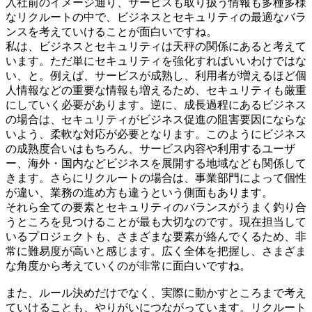
入社前のイメージ通り、サービスも取り扱う情報も多種多様
なリクルートの中で、ビジネスとセキュリティの最適なバラ
ンスを考えていけることが面白いですね。
私は、ビジネスとセキュリティは天秤の関係にあると考えて
います。ただ単にセキュリティを強化すればいいわけではな
い、と。例えば、サービスが成熟し、利用者が増えるほど個
人情報などの重要な情報も増えるため、セキュリティも厳重
にしていく必要があります。逆に、成長過程にあるビジネス
の場合は、セキュリティがビジネス促進の阻害要因にならな
いよう、柔軟な対応が必要となります。このようにビジネス
の成熟度合いはもちろん、サービス内容や利用するユーザ
ー、海外・国内などビジネスを展開する地域なども関係して
きます。さらにリクルートの場合は、事業部門によって個性
が違い、業務の進め方も違うという側面もあります。
それら全ての要素とセキュリティのバランスがうまく釣り合
うところを見つけることが最も大切なのです。現在担当して
いるプロジェクトも、さまざまな要素が絡んでくるため、非
常に難易度が高いと感じます。広く全体を把握し、さまざま
な角度から考えていくのが非常に面白いですね。
また、ルール決めだけでなく、実際に動かすところまで考え
ていけることも、やりがいにつながっています。リクルート