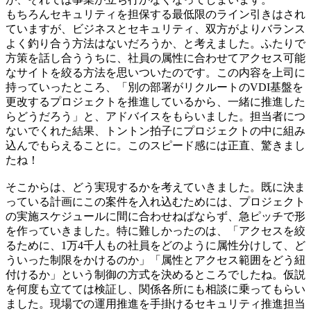
もちろんセキュリティを担保する最低限のライン引きはされ
ていますが、ビジネスとセキュリティ、双方がよりバランス
よく釣り合う方法はないだろうか、と考えました。ふたりで
方策を話し合ううちに、社員の属性に合わせてアクセス可能
なサイトを絞る方法を思いついたのです。この内容を上司に
持っていったところ、「別の部署がリクルートのVDI基盤を
更改するプロジェクトを推進しているから、一緒に推進した
らどうだろう」と、アドバイスをもらいました。担当者につ
ないでくれた結果、トントン拍子にプロジェクトの中に組み
込んでもらえることに。このスピード感には正直、驚きまし
たね！
そこからは、どう実現するかを考えていきました。既に決ま
っている計画にこの案件を入れ込むためには、プロジェクト
の実施スケジュールに間に合わせねばならず、急ピッチで形
を作っていきました。特に難しかったのは、「アクセスを絞
るために、1万4千人もの社員をどのように属性分けして、ど
ういった制限をかけるのか」「属性とアクセス範囲をどう紐
付けるか」という制御の方式を決めるところでしたね。仮説
を何度も立てては検証し、関係各所にも相談に乗ってもらい
ました。現場での運用推進を手掛けるセキュリティ推進担当