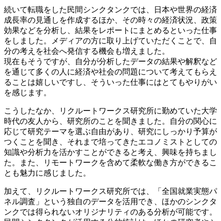
続いて転職をした民間シンクタンクでは、日本や世界の経済
成長率の見通しを作成するほか、その時々の経済状況、政策
効果などを分析し、結果をレポートにまとめるといった仕事
をしました。メディアの方に取り上げていただくことで、自
分の考えを社会へ発信する機会も増えました。
現在もそうですが、自分が分析したデータの結果や解釈など
を通じて多くの人に経済や社会の問題について考えてもらえ
ることは嬉しいですし、そういった仕事にはとてもやりがい
を感じます。
こうしたなか、リクルートワークス研究所に勤めていた大学
時代の友人から、研究所のことを聞きました。自分の関心に
応じて研究テーマを選ぶ自由があり、研究にしっかり予算が
つくことを聞き、それまで培ってきたエコノミストとしての
知識や分析力を活かすことができると考え、興味を持ちまし
た。また、リモートワークを含めて柔軟な働き方ができるこ
とも魅力に感じました。
加えて、リクルートワークス研究所では、「全国就業実態パ
ネル調査」という独自のデータを活用でき、ほかのシンクタ
ンクでは得られないオリジナリティのある分析が可能です。