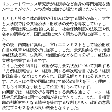
リクルートワークス研究所が経済学など自身の専門知識を活
かすことができ、かつ柔軟に働ける場だと感じたからです。
もともと社会全体の制度や仕組みに対する関心が高く、大学
と大学院では公共経済学・財政学の分野を専攻していまし
た。初職は厚生労働省に入省し、社会保険制度の法改正や政
省令の調整など、国民生活に大きく関わる業務に従事しまし
た。
その後、内閣府に異動し、官庁エコノミストとして経済財政
白書の執筆や経済分析に従事しました。景気動向を示す指標
や経済成長率、失業率、物価動向などを日々分析し、経済の
実態を把握する仕事です。
こうした分析結果は、政府が毎月景気状況について判断する
「月例経済報告」や、経済に関する年次報告書である「経済
財政白書」などにまとめられ、政府見解とともに公表されま
す。これらは企業や国民に向けて経済の現状を正しく理解し
てもらう重要な手段として位置づけられています。
内閣府では、経済分析を専門とする業務を通じて、マクロ経
済や景気動向に関する知識が身に付きました。また、首相官
邸の判断材料となる情報を提供する役割も担い、政府の意思
決定プロセスを学ぶ良い機会となりました。