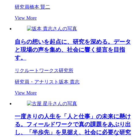
研究員
橋本 賢二
View More
自らの想いを起点に、研究を深める。データ
と現場の声を集め、社会に響く提言を目指
す。
リクルートワークス研究所
研究員・アナリスト
坂本 貴志
View More
一度きりの人生を「人と仕事」の未来に懸け
る。フィールドワークで真の課題をあぶり出
し、「半歩先」を見据え、社会に必要な研究