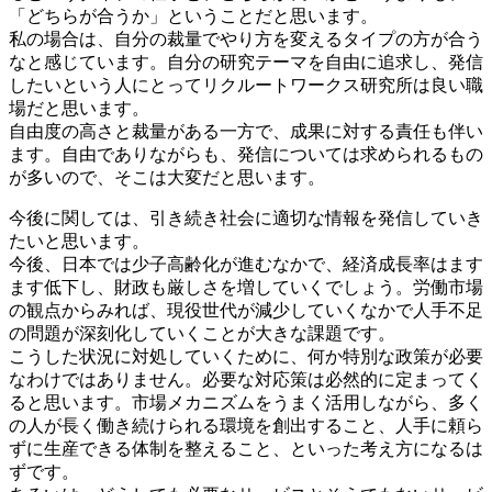
「どちらが合うか」ということだと思います。
私の場合は、自分の裁量でやり方を変えるタイプの方が合う
なと感じています。自分の研究テーマを自由に追求し、発信
したいという人にとってリクルートワークス研究所は良い職
場だと思います。
自由度の高さと裁量がある一方で、成果に対する責任も伴い
ます。自由でありながらも、発信については求められるもの
が多いので、そこは大変だと思います。
今後に関しては、引き続き社会に適切な情報を発信していき
たいと思います。
今後、日本では少子高齢化が進むなかで、経済成長率はます
ます低下し、財政も厳しさを増していくでしょう。労働市場
の観点からみれば、現役世代が減少していくなかで人手不足
の問題が深刻化していくことが大きな課題です。
こうした状況に対処していくために、何か特別な政策が必要
なわけではありません。必要な対応策は必然的に定まってく
ると思います。市場メカニズムをうまく活用しながら、多く
の人が長く働き続けられる環境を創出すること、人手に頼ら
ずに生産できる体制を整えること、といった考え方になるは
ずです。