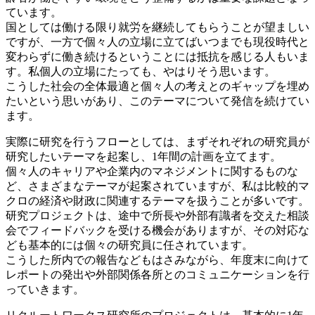
ています。
国としては働ける限り就労を継続してもらうことが望ましい
ですが、一方で個々人の立場に立てばいつまでも現役時代と
変わらずに働き続けるということには抵抗を感じる人もいま
す。私個人の立場にたっても、やはりそう思います。
こうした社会の全体最適と個々人の考えとのギャップを埋め
たいという思いがあり、このテーマについて発信を続けてい
ます。
実際に研究を行うフローとしては、まずそれぞれの研究員が
研究したいテーマを起案し、1年間の計画を立てます。
個々人のキャリアや企業内のマネジメントに関するものな
ど、さまざまなテーマが起案されていますが、私は比較的マ
クロの経済や財政に関連するテーマを扱うことが多いです。
研究プロジェクトは、途中で所長や外部有識者を交えた相談
会でフィードバックを受ける機会がありますが、その対応な
ども基本的には個々の研究員に任されています。
こうした所内での報告などもはさみながら、年度末に向けて
レポートの発出や外部関係各所とのコミュニケーションを行
っていきます。