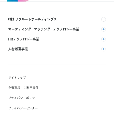
(株) リクルートホールディングス
マーケティング・マッチング・テクノロジー事業
(株) リクルート
HRテクノロジー事業
(株) インディードリクルートパートナーズ
人材派遣事業
(株) インディードリクルートテクノロジーズ
RGF Staffing B.V.
Indeed, Inc.
(株) リクルートスタッフィング
RGF OHR USA, INC.
(株) スタッフサービス・ホールディングス
サイトマップ
RGF Staffing France SAS
免責事項・ご利用条件
RGF Staffing Germany GmbH
プライバシーポリシー
RGF Staffing the Netherlands B.V.
プライバシーセンター
Unique NV