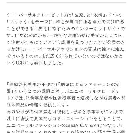
〈ユニバーサルクローゼット〉は「医療」と「衣料」、２つの
「いりょう」をテーマに、誰もが自由に服を選んで受け取る
ことができる世界を目指すためのインターネットサイトで
す。自身の経験から、一般的な洋服の裾は手元が見えづら
く注射が打ちにくいという課題を見つけたことが発案のき
っかけに。ユニバーサルファッションの普及は徐々に進ん
ではいるものの、まだ広く知られていないのではないかと
いう現状にも着目しました。
「医療器具着用の不便さ」「病気によるファッションの制
限」という２つの課題に対し、〈ユニバーサルクローゼッ
ト〉では、服飾事業者や医療従事者と連携しながら患者へ洋
服や商品の情報を提供します。
病気やけがの個体差を可視化し、患者と事業者がこれまで
以上に密接で具体的なコミュニケーションをとることで、
ユニバーサルファッションの認知が広がるだけでなく、誰
もが洋服でおしゃれをすることを諦めないで済む世界が実