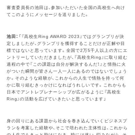
審査委員長の池田は、参加いただいた全国の高校生へ向け
てこのようにメッセージを送りました。
池田：
「『高校生Ring AWARD 2023』ではグランプリが決
定しましたが、グランプリを獲得することだけが正解や目
標ではないと思っています。全国で2万5千人以上の方にエ
ントリーしていただきましたが、『高校生Ring』に取り組む
過程の中で『この課題は自分が解決するんだ！』と情熱に火
がついた瞬間が皆さん一人一人にあるのではないでしょう
か。そのような経験が、これからの人生で情熱を持って何
かに取り組むきっかけになればうれしいです。これからも
日本でアントレプレナーシップが広がるように『高校生
Ring』の活動を広げていきたいと思っています」
身の回りにある課題から社会を巻き込んでいくビジネスプ
ランを考案した経験や、そこで培われた主体性は、これから
の人生でもきっと助けになる。時には迷い、悩みながら、そ