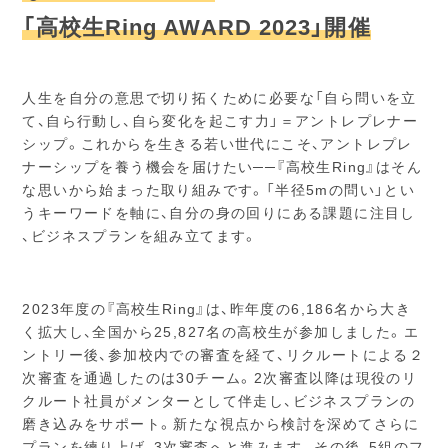
「高校生Ring AWARD 2023」開催
人生を自分の意思で切り拓くために必要な「自ら問いを立
て、自ら行動し、自ら変化を起こす力」＝アントレプレナー
シップ。これからを生きる若い世代にこそ、アントレプレ
ナーシップを養う機会を届けたい──『高校生Ring』はそん
な思いから始まった取り組みです。「半径5mの問い」とい
うキーワードを軸に、自分の身の回りにある課題に注目し
、ビジネスプランを組み立てます。
2023年度の『高校生Ring』は、昨年度の6,186名から大き
く拡大し、全国から25,827名の高校生が参加しました。エ
ントリー後、参加校内での審査を経て、リクルートによる２
次審査を通過したのは30チーム。2次審査以降は現役のリ
クルート社員がメンターとして伴走し、ビジネスプランの
磨き込みをサポート。新たな視点から検討を深めてさらに
プランを練り上げ、3次審査へと進みます。その後、5組のフ