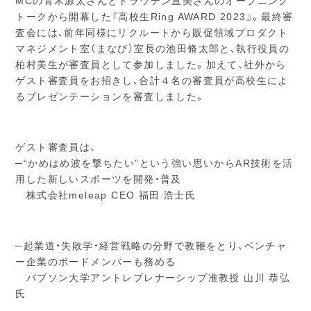
MCの青木源太さんとトラウデン直美さんのオープニング
トークから開幕した『高校生Ring AWARD 2023』。最終審
査会には、前年同様にリクルートから販促領域プロダクト
マネジメント室（まなび）室長の池田脩太郎と、執行役員の
柏村美生が審査員として参加しました。加えて、社外から
ゲスト審査員をお招きし、合計４名の審査員が高校生によ
るプレゼンテーションを審査しました。
ゲスト審査員は、
─“かめはめ波を撃ちたい”という強い思いからAR技術を活
用した新しいスポーツを開発・普及
株式会社meleap CEO 福田 浩士氏
─起業道・失敗学・経営戦略の分野で教鞭をとり、ベンチャ
ー企業のボードメンバーも務める
バブソン大学アントレプレナーシップ准教授 山川 恭弘
氏