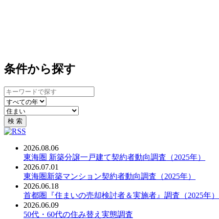
条件から探す
キ
ー
年
カ
ワ
で
テ
ー
絞
検 索
ゴ
ド
り
リ
検
込
2026.08.06
で
索
み
PDF：
東海圏 新築分譲一戸建て契約者動向調査（2025年）
絞
2026.07.01
り
PDF：
東海圏新築マンション契約者動向調査（2025年）
込
2026.06.18
み
PDF：
首都圏『住まいの売却検討者＆実施者』調査（2025年）
2026.06.09
PDF：
50代・60代の住み替え実態調査