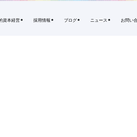
イ
規
ト
タ
内
ブ
検
的資本経営
採用情報
ブログ
ニュース
お問い
索
で
開
く
リ
ク
ル
ー
ト
ホ
ー
ル
デ
ィ
ン
グ
ス