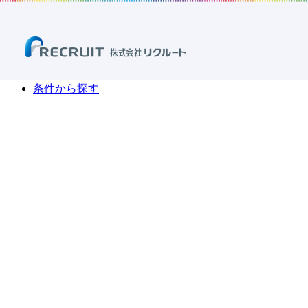
ホーム
ニュース
調査・データ
「住まい」の調査・データ一
「住まい」の調査・データ一
条
件
か
ら
探
す