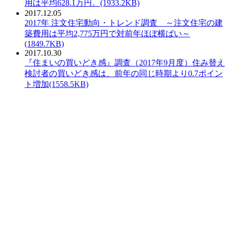
用は平均628.1万円。(1933.2KB)
2017.12.05
PDF：
2017年 注文住宅動向・トレンド調査 ～注文住宅の建
築費用は平均2,775万円で対前年ほぼ横ばい～
(1849.7KB)
2017.10.30
PDF：
『住まいの買いどき感』調査（2017年9月度）住み替え
検討者の買いどき感は、前年の同じ時期より0.7ポイン
ト増加(1558.5KB)