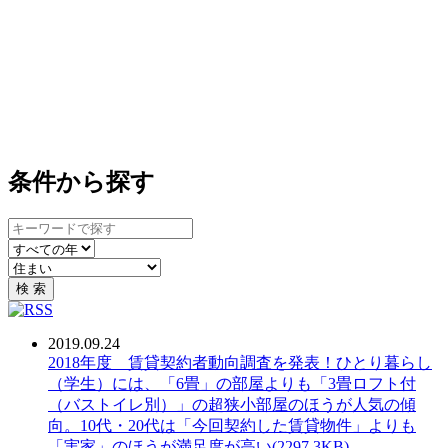
条件から探す
キ
ー
年
カ
ワ
で
テ
ー
絞
検 索
ゴ
ド
り
リ
検
込
2019.09.24
で
索
み
PDF：
2018年度 賃貸契約者動向調査を発表！ひとり暮らし
絞
（学生）には、「6畳」の部屋よりも「3畳ロフト付
り
（バストイレ別）」の超狭小部屋のほうが人気の傾
込
向。10代・20代は「今回契約した賃貸物件」よりも
み
「実家」のほうが満足度が高い(2297.3KB)