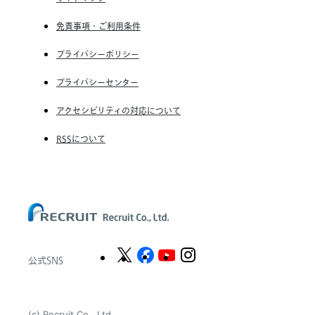
RGF Staffing France SAS
免責事項・ご利用条件
RGF Staffing Germany GmbH
RGF Staffing the Netherlands B.V.
プライバシーポリシー
Unique NV
プライバシーセンター
Staffmark Group, LLC
アクセシビリティの対応について
The CSI Companies, Inc.
RSSについて
Chandler Macleod Group Limited
Peoplebank Hong Kong
公式SNS
(c) Recruit Co., Ltd.