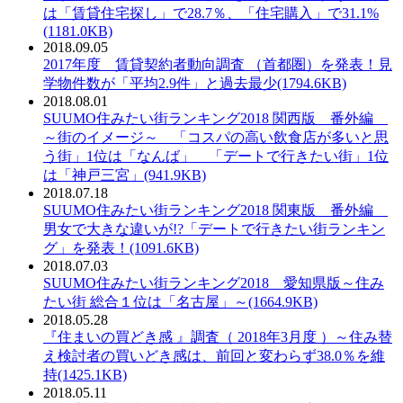
は「賃貸住宅探し」で28.7％、「住宅購入」で31.1%
(1181.0KB)
2018.09.05
PDF：
2017年度 賃貸契約者動向調査 （首都圏）を発表！見
学物件数が「平均2.9件」と過去最少(1794.6KB)
2018.08.01
PDF：
SUUMO住みたい街ランキング2018 関西版 番外編
～街のイメージ～ 「コスパの高い飲食店が多いと思
う街」1位は「なんば」 「デートで行きたい街」1位
は「神戸三宮」(941.9KB)
2018.07.18
PDF：
SUUMO住みたい街ランキング2018 関東版 番外編
男女で大きな違いが!?「デートで行きたい街ランキン
グ」を発表！(1091.6KB)
2018.07.03
PDF：
SUUMO住みたい街ランキング2018 愛知県版～住み
たい街 総合１位は「名古屋」～(1664.9KB)
2018.05.28
PDF：
『住まいの買どき感 』調査（ 2018年3月度 ）～住み替
え検討者の買いどき感は、前回と変わらず38.0％を維
持(1425.1KB)
2018.05.11