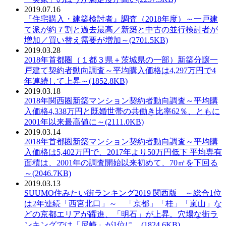
2019.07.16
PDF：
『住宅購入・建築検討者』調査（2018年度）～一戸建
て派が約７割と過去最高／新築と中古の並行検討者が
増加／買い替え需要が増加～(2701.5KB)
2019.03.28
PDF：
2018年首都圏（１都３県＋茨城県の一部）新築分譲一
戸建て契約者動向調査～平均購入価格は4,297万円で4
年連続して上昇～(1852.8KB)
2019.03.18
PDF：
2018年関西圏新築マンション契約者動向調査～平均購
入価格4,338万円と既婚世帯の共働き比率62％、ともに
2001年以来最高値に～(2111.0KB)
2019.03.14
PDF：
2018年首都圏新築マンション契約者動向調査～平均購
入価格は5,402万円で、2017年より50万円低下 平均専有
面積は、2001年の調査開始以来初めて、70㎡を下回る
～(2046.7KB)
2019.03.13
PDF：
SUUMO住みたい街ランキング2019 関西版 ～総合1位
は2年連続「西宮北口」～ 「京都」「桂」「嵐山」な
どの京都エリアが躍進、「明石」が上昇。穴場な街ラ
ンキングでは「尼崎」が1位に。(1824.6KB)