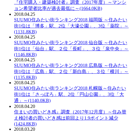
PDF：
『住宅購入・建築検討者』調査（2017年度）～マンシ
ョン希望者比率が過去最低に～(1664.0KB)
2018.04.25
PDF：
SUUMO住みたい街ランキング2018 福岡版 ～住みたい
街1位は「博多」駅、2位「大濠公園」、3位「薬院」～
(1131.8KB)
2018.04.25
PDF：
SUUMO住みたい街ランキング2018 仙台版 ～住みたい
街1位は「仙台」駅、２位「長町」、３位「泉中央」～
(1146.8KB)
2018.04.25
PDF：
SUUMO住みたい街ランキング2018 広島版 ～住みたい
街1位は「広島」駅、２位「新白島」、３位「横川」～
(1135.8KB)
2018.04.25
PDF：
SUUMO住みたい街ランキング2018 札幌版～住みたい
街1位は「さっぽろ」駅、2位「円山公園」、3位「大
通」～(1140.0KB)
2018.04.20
PDF：
住まいの買いどき感』調査（2017年12月度）～住み替
え検討者の買いどき感は前回より1.9ポイント減少
(1424.8KB)
2018.03.20