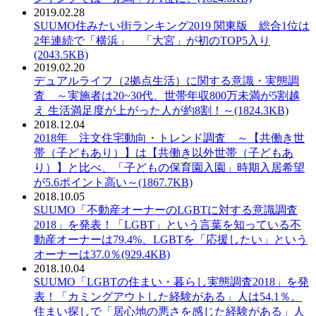
2019.02.28
PDF：
SUUMO住みたい街ランキング2019 関東版 総合1位は
2年連続で「横浜」 「大宮」が初のTOP5入り
(2043.5KB)
2019.02.20
PDF：
デュアルライフ（2拠点生活）に関する意識・実態調
査 ～実施者は20~30代、世帯年収800万未満が5割越
え 生活満足度が上がった人が約8割！～(1824.3KB)
2018.12.04
PDF：
2018年 注文住宅動向・トレンド調査 ～【共働き世
帯（子どもあり）】は【共働き以外世帯（子どもあ
り）】と比べ、「子どもの保育園入園」時期入居希望
が5.6ポイント高い～(1867.7KB)
2018.10.05
PDF：
SUUMO「不動産オーナーのLGBTに対する意識調査
2018」を発表！「LGBT」という言葉を知っている不
動産オーナーは79.4%、LGBTを「応援したい」という
オーナーは37.0％(929.4KB)
2018.10.04
PDF：
SUUMO「LGBTの住まい・暮らし実態調査2018」を発
表！「カミングアウトした経験がある」人は54.1％。
住まい探しで「居心地の悪さを感じた経験がある」人