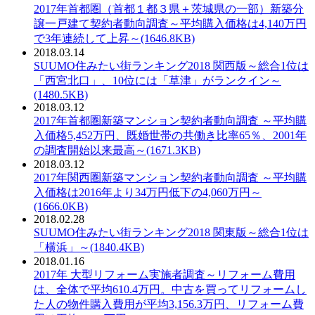
PDF：
2017年首都圏（首都１都３県＋茨城県の一部）新築分
譲一戸建て契約者動向調査～平均購入価格は4,140万円
で3年連続して上昇～(1646.8KB)
2018.03.14
PDF：
SUUMO住みたい街ランキング2018 関西版～総合1位は
「西宮北口」、10位には「草津」がランクイン～
(1480.5KB)
2018.03.12
PDF：
2017年首都圏新築マンション契約者動向調査 ～平均購
入価格5,452万円、既婚世帯の共働き比率65％、2001年
の調査開始以来最高～(1671.3KB)
2018.03.12
PDF：
2017年関西圏新築マンション契約者動向調査 ～平均購
入価格は2016年より34万円低下の4,060万円～
(1666.0KB)
2018.02.28
PDF：
SUUMO住みたい街ランキング2018 関東版～総合1位は
「横浜」～(1840.4KB)
2018.01.16
PDF：
2017年 大型リフォーム実施者調査～リフォーム費用
は、全体で平均610.4万円。中古を買ってリフォームし
た人の物件購入費用が平均3,156.3万円、リフォーム費