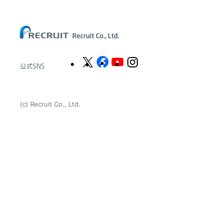
Peoplebank Hong Kong
公式SNS
(c) Recruit Co., Ltd.