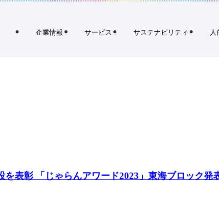
一覧
(2ページ目)
企業情報
サービス
サステナビリティ
人
設
を
表
彰
「
じ
ゃ
ら
ん
ア
ワ
ー
ド
2
0
2
3
」
東
海
ブ
ロ
ッ
ク
発