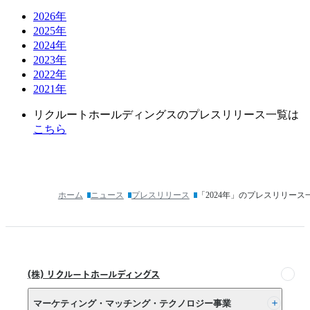
18.3％
2026年
を
2025年
上
2024年
回
2023年
2022年
る
2021年
リクルートホールディングスのプレスリリース一覧は
（新
こちら
規
タ
ブ
で
ホーム
ニュース
プレスリリース
「2024年」のプレスリリース
開
く）
(株) リクルートホールディングス
マーケティング・マッチング・テクノロジー事業