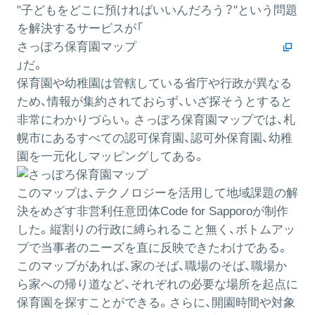
"子どもをどこに預ければいいんだろう？"という問題
を解決するサービスが「
さっぽろ保育園マップ
」だ。
保育園や幼稚園は管轄している省庁や行政が異なる
ため、情報が集約されておらず、いざ探そうとすると
非常にわかりづらい。さっぽろ保育園マップでは、札
幌市にあるすべての認可保育園、認可外保育園、幼稚
園を一元化しマッピングしてある。
このマップは、テクノロジーを活用して地域課題の解
決をめざす非営利任意団体Code for Sapporoが制作
した。縦割りの行政に縛られること無く、ボトムアッ
プで当事者のニーズを直に反映できたわけである。
このマップがあれば、家のそば、職場のそば、職場か
ら家への帰り道など、それぞれの必要な場所を起点に
保育園を探すことができる。さらに、開園時間や対象