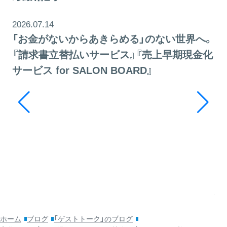
2026.07.14
「お金がないからあきらめる」のない世界へ。
『請求書立替払いサービス』『売上早期現金化
サービス for SALON BOARD』
20
そ
ッ
利
ホーム
ブログ
「ゲストトーク」のブログ