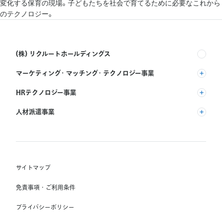
変化する保育の現場。子どもたちを社会で育てるために必要なこれから
のテクノロジー。
(株) リクルートホールディングス
マーケティング・マッチング・テクノロジー事業
(株) リクルート
HRテクノロジー事業
(株) インディードリクルートパートナーズ
人材派遣事業
(株) インディードリクルートテクノロジーズ
RGF Staffing B.V.
Indeed, Inc.
(株) リクルートスタッフィング
RGF OHR USA, INC.
(株) スタッフサービス・ホールディングス
サイトマップ
RGF Staffing France SAS
免責事項・ご利用条件
RGF Staffing Germany GmbH
プライバシーポリシー
RGF Staffing the Netherlands B.V.