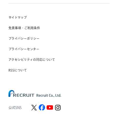
Indeed, Inc.
(株) リクルートスタッフィング
RGF OHR USA, INC.
(株) スタッフサービス・ホールディングス
サイトマップ
RGF Staffing France SAS
免責事項・ご利用条件
RGF Staffing Germany GmbH
プライバシーポリシー
RGF Staffing the Netherlands B.V.
プライバシーセンター
Unique NV
アクセシビリティの対応について
Staffmark Group, LLC
The CSI Companies, Inc.
RSSについて
Chandler Macleod Group Limited
Peoplebank Hong Kong
公式SNS