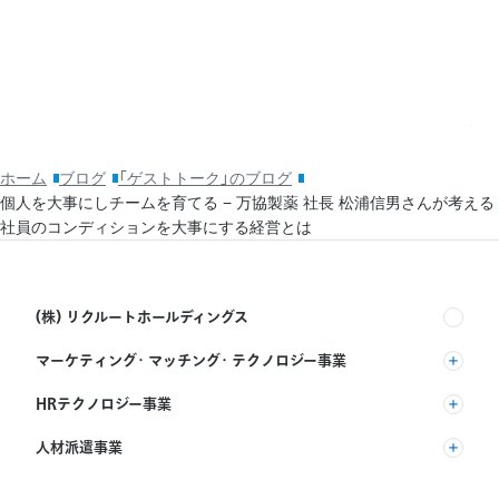
20
そ
ッ
利
ホーム
ブログ
「ゲストトーク」のブログ
個人を大事にしチームを育てる − 万協製薬 社長 松浦信男さんが考える
社員のコンディションを大事にする経営とは
(株) リクルートホールディングス
マーケティング・マッチング・テクノロジー事業
(株) リクルート
HRテクノロジー事業
(株) インディードリクルートパートナーズ
人材派遣事業
(株) インディードリクルートテクノロジーズ
RGF Staffing B.V.