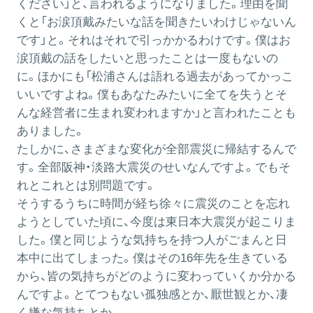
ください」と、言われるようになりました。理由を聞
くと「お涙頂戴みたいな話を聞きたいわけじゃないん
です」と。それはそれで引っかかるわけです。僕はお
涙頂戴の話をしたいと思ったことは一度もないの
に。ほかにも「松浦さんは語れる過去があってかっこ
いいですよね。僕もあなたみたいに全てを失うとそ
んな経営者に生まれ変われますか」と言われたことも
ありました。
たしかに、さまざまな変化が全部震災に帰結するんで
す。全部阪神・淡路大震災のせいなんですよ。でもそ
れとこれとは別問題です。
そうするうちに時間が経ち徐々に震災のことを忘れ
ようとしていた頃に、今度は東日本大震災が起こりま
した。僕と同じような気持ちを持つ人がごまんと日
本中に出てしまった。僕はその16年先を生きている
から、皆の気持ちがどのように変わっていくか分かる
んですよ。とてつもない孤独感とか、厭世観とか、凄
く嫌な気持ちとか。