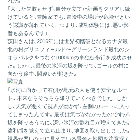
れた。
「大した失敗もせず、自分が立てた計画をクリアし続
けていると、冒険家でも、冒険中の場所が危険だとい
う認識が薄れていく。つまり、成功体験には、悪い影
響もあるんです」
荻田さんは、2016年には世界初踏破となるカナダ最
北の村グリスフィヨルド〜グリーンランド最北のシ
オラパルクをつなぐ1000kmの単独徒歩行を成功させ
た。しかし、最後の氷河の坂を降りて、ゴールの村に
向かう途中、間違いが起きた。
「氷河に向かって右側が地元の人も使う安全なルー
ト。本来ならそちらを降りていくべきでした。しか
し、天気が悪くて視界が効かず、左側のルートに入っ
てしまったんです。最初は気づかなかったのですが、
坂を降りるうちに、深い氷河の割れ目が増えてきた。
違和感を覚えて立ち止まり、地図を取り出しました。
視界が悪いなりに見えている景色と地図を注意深く