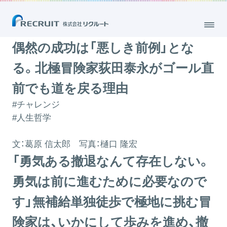
偶然の成功は「悪しき前例」となる。北極冒険家荻田泰永がゴール直前で
も道を戻る理由
2020.01.20
偶然の成功は「悪しき前例」とな
る。北極冒険家荻田泰永がゴール直
前でも道を戻る理由
#チャレンジ
#人生哲学
文：
葛原 信太郎
写真：
樋口 隆宏
「勇気ある撤退なんて存在しない。
勇気は前に進むために必要なので
す」無補給単独徒歩で極地に挑む冒
険家は、いかにして歩みを進め、撤