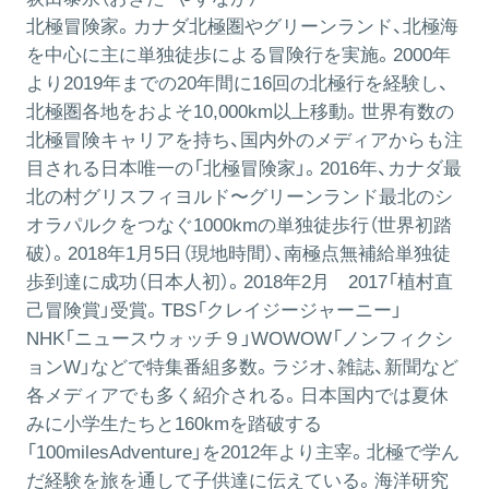
北極冒険家。カナダ北極圏やグリーンランド、北極海
を中心に主に単独徒歩による冒険行を実施。2000年
より2019年までの20年間に16回の北極行を経験し、
北極圏各地をおよそ10,000km以上移動。世界有数の
北極冒険キャリアを持ち、国内外のメディアからも注
目される日本唯一の「北極冒険家」。2016年、カナダ最
北の村グリスフィヨルド〜グリーンランド最北のシ
オラパルクをつなぐ1000kmの単独徒歩行（世界初踏
破）。2018年1月5日（現地時間）、南極点無補給単独徒
歩到達に成功（日本人初）。2018年2月 2017「植村直
己冒険賞」受賞。TBS「クレイジージャーニー」
NHK「ニュースウォッチ９」WOWOW「ノンフィクシ
ョンW」などで特集番組多数。ラジオ、雑誌、新聞など
各メディアでも多く紹介される。日本国内では夏休
みに小学生たちと160kmを踏破する
「100milesAdventure」を2012年より主宰。北極で学ん
だ経験を旅を通して子供達に伝えている。海洋研究