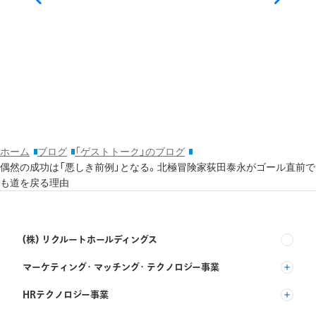
20
そ
ッ
利
ホーム
ブログ
「ゲストトーク」のブログ
偶然の成功は「悪しき前例」となる。北極冒険家荻田泰永がゴール直前で
も道を戻る理由
(株) リクルートホールディングス
マーケティング・マッチング・テクノロジー事業
(株) リクルート
HRテクノロジー事業