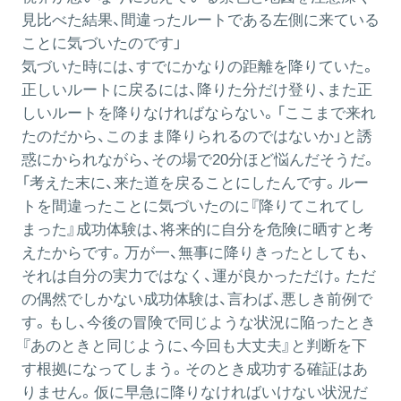
見比べた結果、間違ったルートである左側に来ている
ことに気づいたのです」
気づいた時には、すでにかなりの距離を降りていた。
正しいルートに戻るには、降りた分だけ登り、また正
しいルートを降りなければならない。「ここまで来れ
たのだから、このまま降りられるのではないか」と誘
惑にかられながら、その場で20分ほど悩んだそうだ。
「考えた末に、来た道を戻ることにしたんです。ルー
トを間違ったことに気づいたのに『降りてこれてし
まった』成功体験は、将来的に自分を危険に晒すと考
えたからです。万が一、無事に降りきったとしても、
それは自分の実力ではなく、運が良かっただけ。ただ
の偶然でしかない成功体験は、言わば、悪しき前例で
す。もし、今後の冒険で同じような状況に陥ったとき
『あのときと同じように、今回も大丈夫』と判断を下
す根拠になってしまう。そのとき成功する確証はあ
りません。仮に早急に降りなければいけない状況だ