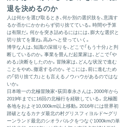
退を決めるのか
人は何かを選び取るとき、何か別の選択肢を、意識す
るか否かにかかわらず切り捨てている。時間や予算
は有限だ。何かを突き詰めるにはには、膨大な選択と
切り捨てを重ね、高みへと登っていく。
博学な人は、知識の深堀りを、どこで「もう十分」と判
断しているのか。事業を畳んだ起業家は、どこで「や
める」決断をしたのか。冒険家は、どんな状況で進む
ことをやめ、撤退するのか。そこには、前に進むため
の「切り捨て力」とも言えるノウハウがあるのではな
いか。
日本唯一の北極冒険家・荻田泰永さんは、2000年から
2019年までに16回の北極行を経験している。北極圏
各地をおよそ10,000km以上移動。2016年には世界初
踏破となるカナダ最北の村グリスフィヨルド〜グリ
ーンランド最北のシオラパルクをつなぐ1000kmの単