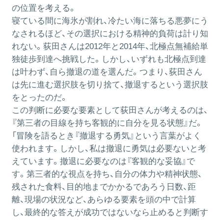
の位置を考える。
寝ている間に海氷が割れ、冷たい海に落ちる悪夢にう
なされるほど、その選択における精神的負荷は計り知
れない。荻田さんは2012年と2014年、北極点無補給単
独徒歩到達へ挑戦した。しかし、いずれも北極点到達
は叶わず、自ら撤退の道を選んだ。つまり、荻田さん
は先に進む選択肢を切り捨て、撤退するという選択肢
をとったのだ。
この判断に必要な要素として荻田さんが考えるのは、
『第三者の目線を持ち客観的に自分を見る状態』だ。
「冒険を語るとき『撤退する勇気』という言葉がよく
使われます。しかし、私は撤退に勇気は必要ないと考
えています。撤退に必要なのは『客観的な妥協』で
す。第三者的な視点を持ち、自分の体力や精神状態、
残された食料、目的地までかかるであろう日数、距
離、現場の状況など、あらゆる要素を頭の中で計算
し、最終的な答えが成功ではないなら止めると判断す