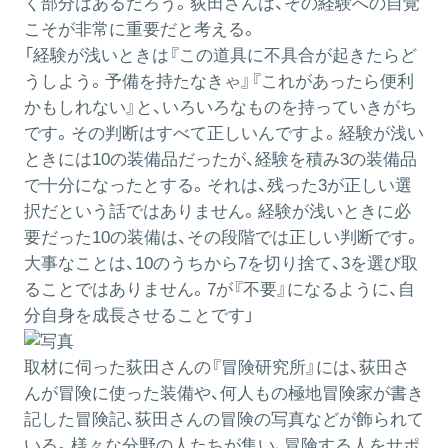
く部分はあるだろう。荻田さんは、その経験への自覚
こそが非常に重要だと考える。
「経験が浅いときは『この道具に不具合が起きたらど
うしよう。予備を持たなきゃ』『これがあったら便利
かもしれない』と、いろいろなものを持っていきがち
です。その判断はすべて正しいんですよ。経験が浅い
ときには10の装備品だったが、経験を積み3の装備品
で十分になったとする。それは、残った3が正しい選
択だという話ではありません。経験が浅いときに必
要だった10の装備は、その段階では正しい判断です。
大事なことは、10のうちから7を切り捨て、3を選び取
ることではありません。7が『不要』になるように、自
分自身を成長させることです」
取材に伺った荻田さんの『冒険研究所』には、荻田さ
んが冒険に使った装備や、何人もの極地冒険家が書き
記した冒険記、荻田さんの冒険の写真などが飾られて
いる。様々な分野の人たちが集い、冒険する人をサポ