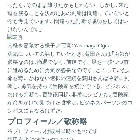
ったら、そのまま降りたかもしれない。しかし、来た
道を戻ることを決めたあの判断は間違っていないと
今も考えています。間違った判断で成功をしてはい
けないんです」
南極を冒険する様子／写真：Yasunaga Ogita
勇気についての話していたとき、荻田さんは「勇気が
必要なのは、撤退でなく、前進です。足を一歩づつ前
に進めるために勇気が必要なのです」と語っていた。
命を奪いかねない選択の連続を荻田さんは冷静に判
断し、勇気を持って冒険家を続けている。ビジネスに
おける判断も、冒険家同様、非常にシビアだ。冒険家
が命をかけて見つけた哲学は、ビジネスパーソンのコ
ンパスにもなるはずだ。
プロフィール／敬称略
※プロフィールは取材当時のものです
荻田泰永（おぎた・やすなが）