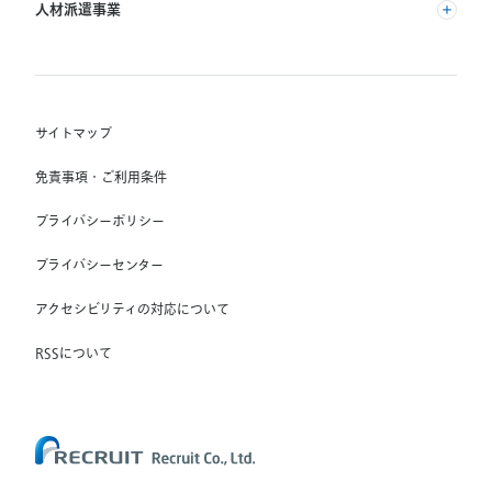
(株) インディードリクルートパートナーズ
人材派遣事業
(株) インディードリクルートテクノロジーズ
RGF Staffing B.V.
Indeed, Inc.
(株) リクルートスタッフィング
RGF OHR USA, INC.
(株) スタッフサービス・ホールディングス
サイトマップ
RGF Staffing France SAS
免責事項・ご利用条件
RGF Staffing Germany GmbH
プライバシーポリシー
RGF Staffing the Netherlands B.V.
プライバシーセンター
Unique NV
アクセシビリティの対応について
Staffmark Group, LLC
The CSI Companies, Inc.
RSSについて
Chandler Macleod Group Limited
Peoplebank Hong Kong