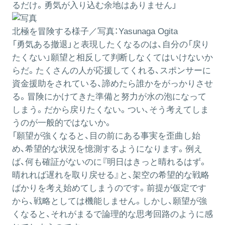
るだけ。勇気が入り込む余地はありません」
北極を冒険する様子／写真：Yasunaga Ogita
「勇気ある撤退」と表現したくなるのは、自分の「戻り
たくない」願望と相反して判断しなくてはいけないか
らだ。たくさんの人が応援してくれる、スポンサーに
資金援助をされている、諦めたら誰かをがっかりさせ
る。冒険にかけてきた準備と努力が水の泡になって
しまう。だから戻りたくない。つい、そう考えてしま
うのが一般的ではないか。
「願望が強くなると、目の前にある事実を歪曲し始
め、希望的な状況を憶測するようになります。例え
ば、何も確証がないのに『明日はきっと晴れるはず。
晴れれば遅れを取り戻せる』と、架空の希望的な戦略
ばかりを考え始めてしまうのです。前提が仮定です
から、戦略としては機能しません。しかし、願望が強
くなると、それがまるで論理的な思考回路のように感